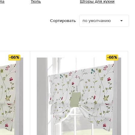
ла
Тюль
Шторы для кухни
по умолчанию
Сортировать
-66%
-66%