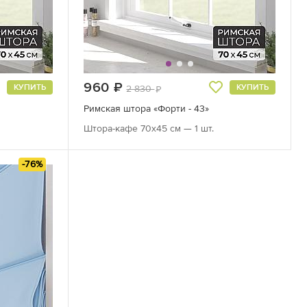
960
руб.
КУПИТЬ
КУПИТЬ
2 830
руб.
Римская штора «Форти - 43»
Штора-кафе 70х45 см — 1 шт.
-76%