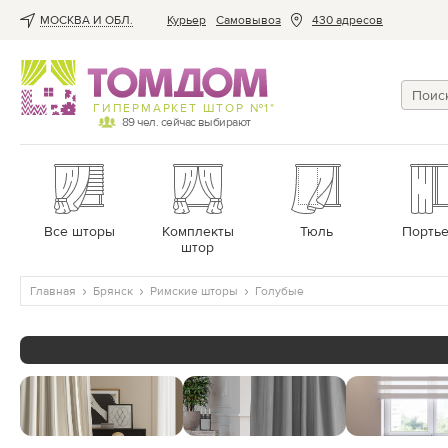
МОСКВА И ОБЛ.
Курьер
Cамовывоз
430 адресов
ГИПЕРМАРКЕТ ШТОР №1*
89
чел. сейчас выбирают
Все шторы
Комплекты
Тюль
Порть
штор
Главная
Брянск
Римские шторы
Голубые