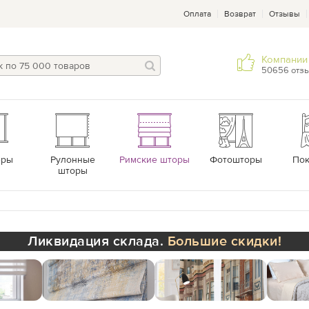
Оплата
Возврат
Отзывы
Компании 
50656 отз
еры
Рулонные
Римские шторы
Фотошторы
По
шторы
Ликвидация склада.
Большие скидки!