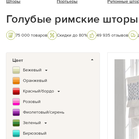
Шторы
Портьеры
Рулонные што
Голубые римские шторы
75 000 товаров
Скидки до 80%
49 935 отзывов
Цвет
Бежевый
Оранжевый
Красный/бордо
Розовый
Фиолетовый/сирень
Зеленый
Бирюзовый