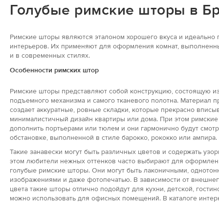
Голубые римские шторы в Б
Римские шторы являются эталоном хорошего вкуса и идеально 
интерьеров. Их применяют для оформления комнат, выполненных
и в современных стилях.
Особенности римских штор
Римские шторы представляют собой конструкцию, состоящую и
подъемного механизма и самого тканевого полотна. Материал п
создает аккуратные, ровные складки, которые прекрасно вписы
минималистичный дизайн квартиры или дома. При этом римские
дополнить портьерами или тюлем и они гармонично будут смотр
обстановке, выполненной в стиле барокко, рококко или ампира.
Такие занавески могут быть различных цветов и содержать узор
этом любители нежных оттенков часто выбирают для оформлени
голубые римские шторы. Они могут быть лаконичными, однотонн
изображениями и даже фотопечатью. В зависимости от внешне
цвета такие шторы отлично подойдут для кухни, детской, гостин
можно использовать для офисных помещений. В каталоге интер
найдете более 344 товаров из категории “Римские шторы” для 
интерьера.