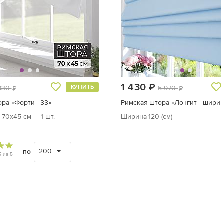
б.
1 430
руб.
КУПИТЬ
830
5 970
руб.
руб.
ра «Форти - 33»
Римская штора «Лонгит - ширин
70х45 см — 1 шт.
Ширина 120 (см)
200
по
5
из
5