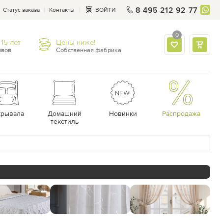
8-495-212-92-77
Статус заказа
Контакты
ВОЙТИ
0
15 лет
Цены ниже!
ывов
Собственная фабрика
крывала
Домашний
Новинки
Распродажа
текстиль