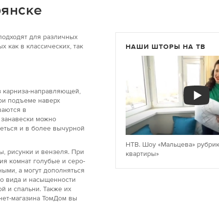
рянске
подходят для различных
 как в классических, так
НАШИ ШТОРЫ НА ТВ
з карниза-направляющей,
ри подъеме наверх
ваются в
 занавески можно
еться и в более вычурной
НТВ. Шоу «Мальцева» рубрик
ы, рисунки и вензеля. При
квартиры»
я комнат голубые и серо-
ыми, а могут дополняться
го вида и насыщенности
ой и спальни. Также их
нет-магазина ТомДом вы
индивидуального дизайна