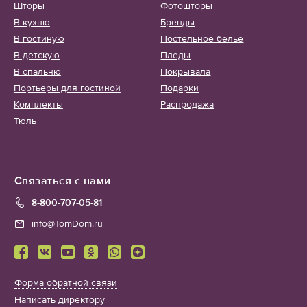
Шторы
Фотошторы
В кухню
Бренды
В гостиную
Постельное белье
В детскую
Пледы
В спальню
Покрывала
Портьеры для гостиной
Подарки
Комплекты
Распродажа
Тюль
Связаться с нами
8-800-707-05-81
info@TomDom.ru
Форма обратной связи
Написать директору