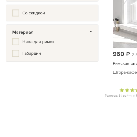
Со скидкой
Материал
Нива для римок
960
ру
Габардин
2 
Римская што
Штора-кафе 
Голосов:
81
, рейтинг: