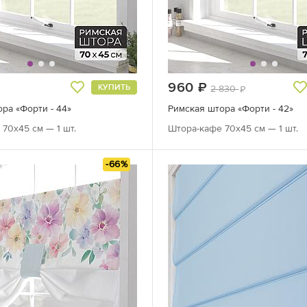
руб.
960
руб.
КУПИТЬ
2 830
руб.
ра «Форти - 44»
Римская штора «Форти - 42»
70х45 см — 1 шт.
Штора-кафе 70х45 см — 1 шт.
-66%