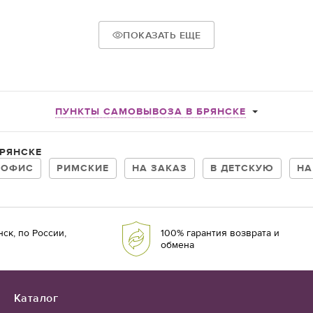
ПОКАЗАТЬ ЕЩЕ
т римских занавесок от
ми. Вы можете выбрать
о портьеры или тюль для
 высокое качество
ПУНКТЫ САМОВЫВОЗА В БРЯНСКЕ
у, доставке или оплате
РЯНСКЕ
ыполняем в кратчайшие
атежные сервисы онлайн
 ОФИС
РИМСКИЕ
НА ЗАКАЗ
В ДЕТСКУЮ
НА
ск, по России,
100% гарантия возврата и
обмена
Каталог