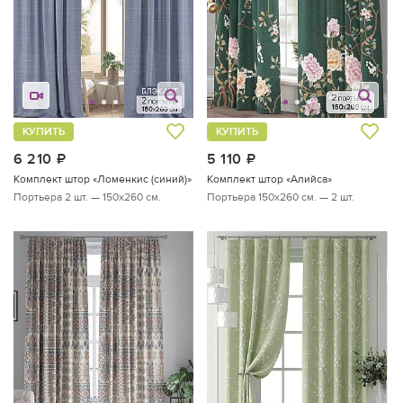
КУПИТЬ
КУПИТЬ
6 210
руб.
5 110
руб.
Комплект штор «Ломенкис (синий)»
Комплект штор «Алийса»
Портьера 2 шт. — 150х260 см.
Портьера 150х260 см. — 2 шт.