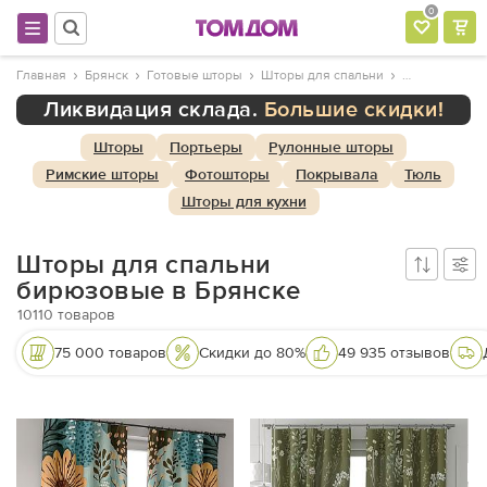
0
Главная
Брянск
Готовые шторы
Шторы для спальни
Ликвидация склада.
Большие скидки!
Шторы
Портьеры
Рулонные шторы
Римские шторы
Фотошторы
Покрывала
Тюль
Шторы для кухни
Шторы для спальни
бирюзовые в Брянске
10110
товаров
75 000 товаров
Скидки до 80%
49 935 отзывов