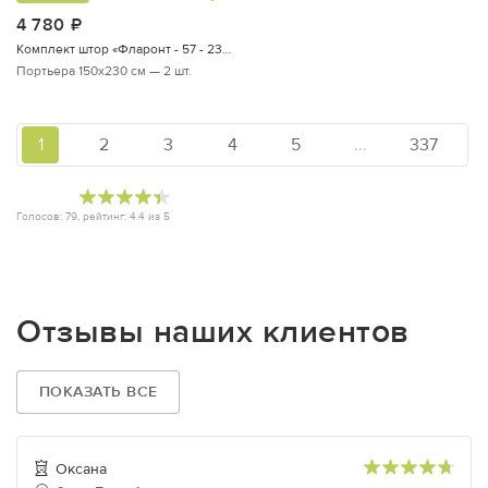
4 780
руб.
Комплект штор «Фларонт - 57 - 230 см»
Портьера 150х230 см — 2 шт.
1
2
3
4
5
...
337
Голосов:
79
, рейтинг:
4.4
из
5
Отзывы наших клиентов
ПОКАЗАТЬ ВСЕ
Оксана