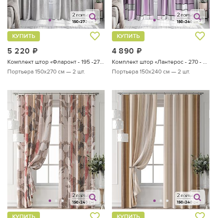
КУПИТЬ
КУПИТЬ
5 220
руб.
4 890
руб.
Комплект штор «Фларонт - 195 -270 см»
Комплект штор «Лантерос - 270 - 240 см»
Портьера 150х270 см — 2 шт.
Портьера 150х240 см — 2 шт.
КУПИТЬ
КУПИТЬ