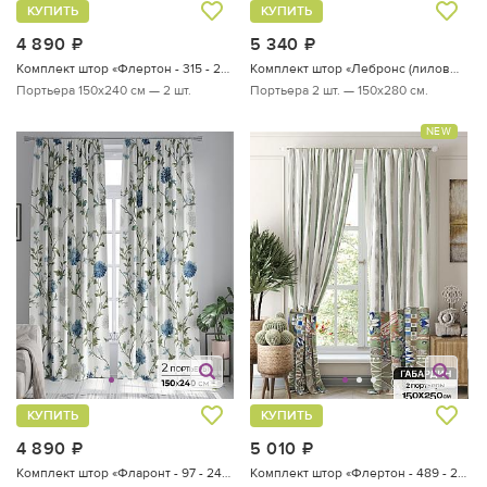
КУПИТЬ
КУПИТЬ
4 890
руб.
5 340
руб.
Комплект штор «Флертон - 315 - 240 см»
Комплект штор «Лебронс (лиловый)»
Портьера 150х240 см — 2 шт.
Портьера 2 шт. — 150х280 см.
NEW
КУПИТЬ
КУПИТЬ
4 890
руб.
5 010
руб.
Комплект штор «Фларонт - 97 - 240 см»
Комплект штор «Флертон - 489 - 250 см»