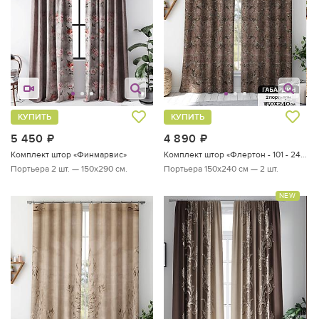
КУПИТЬ
КУПИТЬ
5 450
руб.
4 890
руб.
Комплект штор «Финмарвис»
Комплект штор «Флертон - 101 - 240 см»
Портьера 2 шт. — 150х290 см.
Портьера 150х240 см — 2 шт.
NEW