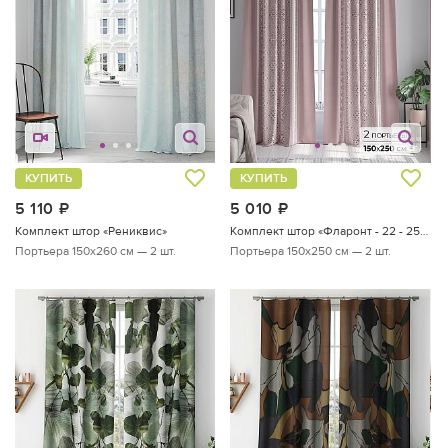
КУПИТЬ
КУПИТЬ
5 110
руб.
5 010
руб.
Комплект штор «Рениквис»
Комплект штор «Фларонт - 22 - 250 см»
Портьера 150х260 см — 2 шт.
Портьера 150х250 см — 2 шт.