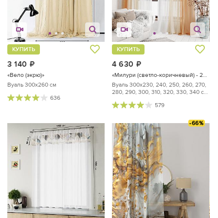
КУПИТЬ
КУПИТЬ
3 140
руб.
4 630
руб.
«Вело (экрю)»
«Милури (светло-коричневый) - 250 см»
Вуаль 300х260 см
Вуаль 300х230, 240, 250, 260, 270,
280, 290, 300, 310, 320, 330, 340 см
636
— 2 шт.
579
-66%