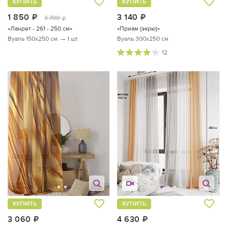
КУПИТЬ
КУПИТЬ
1 850
руб.
3 140
руб.
3 700
руб.
«Ланрет - 261 - 250 см»
«Приам (экрю)»
Вуаль 150х250 см. — 1 шт.
Вуаль 300х250 см
12
КУПИТЬ
КУПИТЬ
3 060
руб.
4 630
руб.