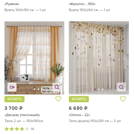
«Руаяна»
«Фроктис - 350»
Вуаль 300х150 см. — 1 шт.
Вуаль 150х260 см. — 1 шт.
КУПИТЬ
КУПИТЬ
3 700
руб.
6 680
руб.
«Джорас (песочный)»
«Олион - 22»
Тюль 2 шт. — 150х180см.
Тюль (вуаль) 150х250 см — 3 шт.
14