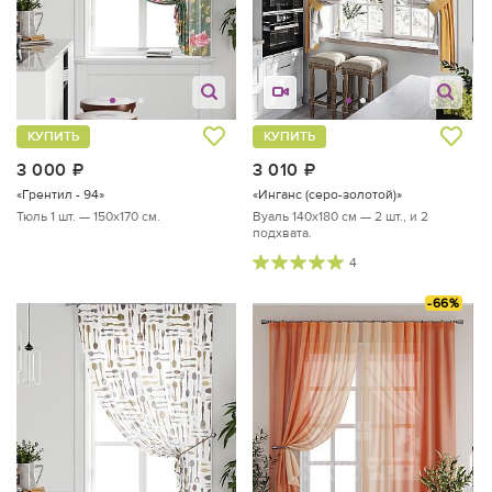
КУПИТЬ
КУПИТЬ
3 000
руб.
3 010
руб.
«Грентил - 94»
«Инганс (серо-золотой)»
Тюль 1 шт. — 150х170 см.
Вуаль 140х180 см — 2 шт., и 2
подхвата.
4
-66%