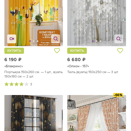
КУПИТЬ
КУПИТЬ
6 190
руб.
6 680
руб.
«Блакринс»
«Олион - 157»
Портьера 150х260 см. — 1 шт., вуаль
Тюль (вуаль) 150х250 см — 3 шт.
150х180 см — 2 шт.
3
-66%