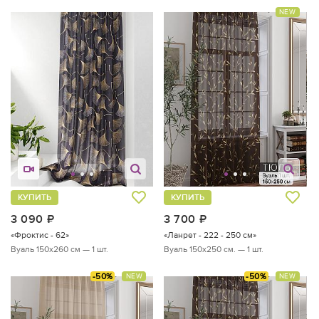
NEW
КУПИТЬ
КУПИТЬ
3 090
руб.
3 700
руб.
«Фроктис - 62»
«Ланрет - 222 - 250 см»
Вуаль 150х260 см — 1 шт.
Вуаль 150х250 см. — 1 шт.
-50%
-50%
NEW
NEW