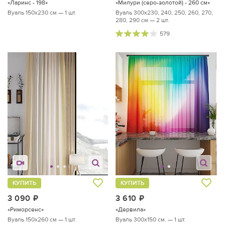
«Ларинс - 198»
«Милури (серо-золотой) - 260 см»
Вуаль 150х230 см — 1 шт.
Вуаль 300х230, 240, 250, 260, 270,
280, 290 см — 2 шт.
579
КУПИТЬ
КУПИТЬ
3 090
руб.
3 610
руб.
«Риморсенс»
«Дервила»
Вуаль 150х260 см — 1 шт.
Вуаль 300х150 см. — 1 шт.