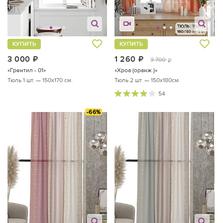
КУПИТЬ
КУПИТЬ
3 000
руб.
1 260
руб.
3 700
руб.
«Грентил - 01»
«Хроа (оранж.)»
Тюль 1 шт. — 150х170 см.
Тюль 2 шт. — 150х180см.
54
-66%