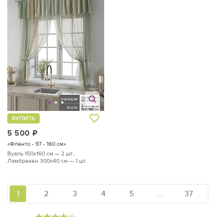
КУПИТЬ
5 500
руб.
«Фленто - 97 - 160 см»
Вуаль 150х160 см — 2 шт.,
Ламбрекен 300х40 см — 1 шт.
1
2
3
4
5
...
37