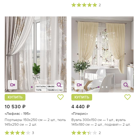
2
КУПИТЬ
КУПИТЬ
10 530
руб.
4 440
руб.
«Лефиас - 195»
«Плерис»
Портьеры 150х250 см — 2 шт., тюль
Вуаль 300х150 см — 1 шт., вуаль
145х250 см — 2 шт.
145х180 см — 2 шт., подхват— 2 шт.
3
2