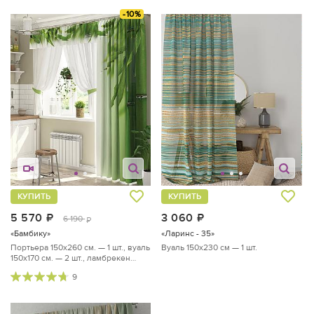
-10%
КУПИТЬ
КУПИТЬ
5 570
руб.
3 060
руб.
6 190
руб.
«Бамбику»
«Ларинс - 35»
Портьера 150х260 см. — 1 шт., вуаль
Вуаль 150х230 см — 1 шт.
150х170 см. — 2 шт., ламбрекен
300х40 см. — 1 шт.
9