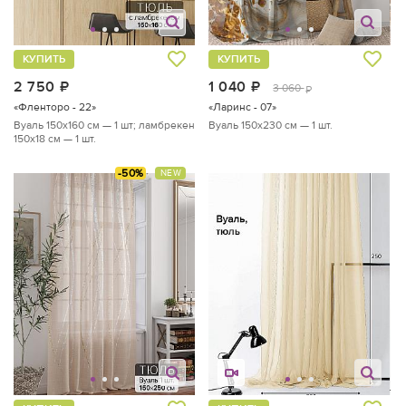
КУПИТЬ
КУПИТЬ
2 750
руб.
1 040
руб.
3 060
руб.
«Фленторо - 22»
«Ларинс - 07»
Вуаль 150х160 см — 1 шт; ламбрекен
Вуаль 150х230 см — 1 шт.
150х18 см — 1 шт.
-50%
NEW