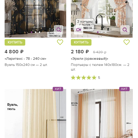
КУПИТЬ
КУПИТЬ
4 800
руб.
2 180
руб.
6 420
руб.
«Ларитенс - 78 - 240 см»
«Эрели (оранжевый)»
Вуаль 150х240 см — 2 шт.
Портьеры с тюлем 140х180см. — 2
шт.
5
ХИТ
ХИТ