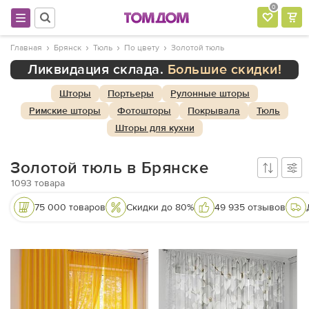
0
Главная
Брянск
Тюль
По цвету
Золотой тюль
Ликвидация склада.
Большие скидки!
Шторы
Портьеры
Рулонные шторы
Римские шторы
Фотошторы
Покрывала
Тюль
Шторы для кухни
Золотой тюль в Брянске
1093
товара
75 000 товаров
Скидки до 80%
49 935 отзывов