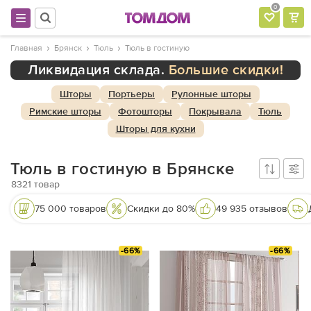
0
Главная
Брянск
Тюль
Тюль в гостиную
Ликвидация склада.
Большие скидки!
Шторы
Портьеры
Рулонные шторы
Римские шторы
Фотошторы
Покрывала
Тюль
Шторы для кухни
Тюль в гостиную в Брянске
8321
товар
75 000 товаров
Скидки до 80%
49 935 отзывов
-66%
-66%