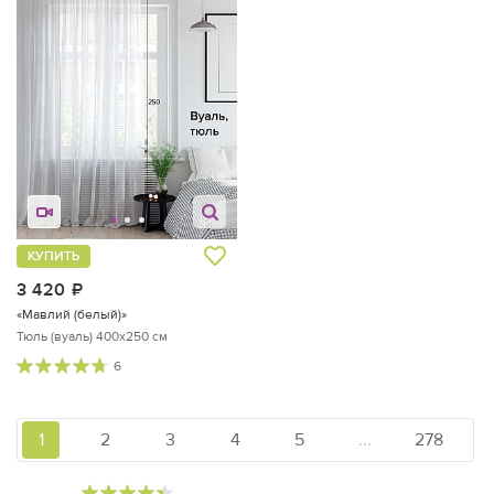
КУПИТЬ
3 420
руб.
«Мавлий (белый)»
Тюль (вуаль) 400х250 см
6
1
2
3
4
5
...
278