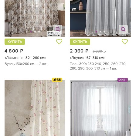
КУПИТЬ
КУПИТЬ
4 800
руб.
2 360
руб.
6 930
руб.
«Ларитенс - 32 - 260 см»
«Лоунис-167- 310 см»
Вуаль 150х260 см — 2 шт.
Тюль 300х230,240, 250, 260, 270,
280, 290, 300, 310 см — 1 шт.
-66%
ХИТ