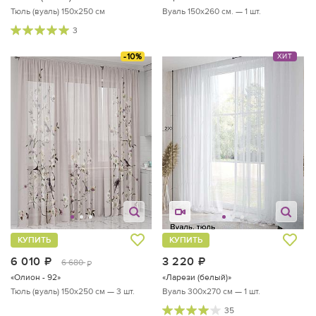
Тюль (вуаль) 150х250 см
Вуаль 150х260 см. — 1 шт.
3
-10%
ХИТ
КУПИТЬ
КУПИТЬ
6 010
руб.
3 220
руб.
6 680
руб.
«Олион - 92»
«Ларези (белый)»
Тюль (вуаль) 150х250 см — 3 шт.
Вуаль 300х270 см — 1 шт.
35