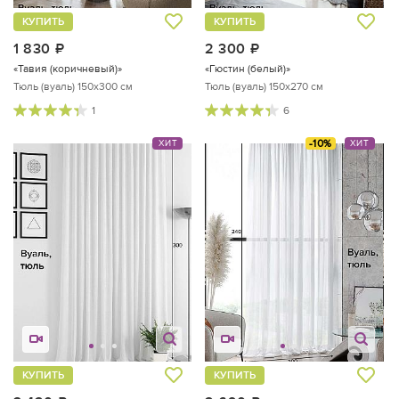
КУПИТЬ
КУПИТЬ
1 830
руб.
2 300
руб.
«Тавия (коричневый)»
«Гюстин (белый)»
Тюль (вуаль) 150х300 см
Тюль (вуаль) 150х270 см
1
6
-10%
ХИТ
ХИТ
КУПИТЬ
КУПИТЬ