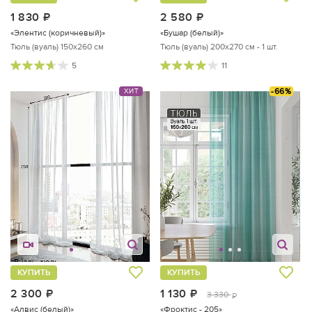
1 830
руб.
2 580
руб.
«Элентис (коричневый)»
«Бушар (белый)»
Тюль (вуаль) 150х260 см
Тюль (вуаль) 200х270 см - 1 шт.
5
11
-66%
ХИТ
КУПИТЬ
КУПИТЬ
2 300
руб.
1 130
руб.
3 330
руб.
«Алвис (белый)»
«Фроктис - 205»