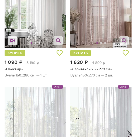
КУПИТЬ
КУПИТЬ
1 090
руб.
1 630
руб.
3 190
4 800
руб.
руб.
«Панквир»
«Ларитенс - 25 - 270 см»
Вуаль 150х280 см. — 1 шт.
Вуаль 150х270 см — 2 шт.
ХИТ
ХИТ