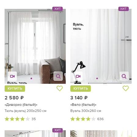
ХИТ
ХИТ
КУПИТЬ
КУПИТЬ
2 580
руб.
3 140
руб.
«Диворио (белый)»
«Вело (белый)»
Тюль (вуаль) 200х250 см
Вуаль 300х260 см
35
636
ХИТ