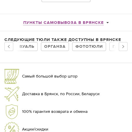
актуальна в любые времена. Наиболее популярными
разновидностями тонких сетчатых тканей, применяемых для
украшения оконных проемов являются:
органза
ПУНКТЫ САМОВЫВОЗА В БРЯНСКЕ
вуаль
сетка
СЛЕДУЮЩИЕ ТЮЛИ ТАКЖЕ ДОСТУПНЫ В БРЯНСКЕ
микросетка
ВУАЛЬ
ОРГАНЗА
ФОТОТЮЛИ
ГАРДИН
кружево
тонкий лен
Сегодня купить модный тюль в гостиную или зал можно не
только в привычных
белых оттенках
, но и
любого другого
понравившегося цвета
. В продаже представлены как
яркие
Самый большой выбор штор
современные решения
, так и более сдержанные варианты для
классических интерьеров. При этом все чаще покупатели
выбирают готовый тюль в гостиную — это удобный формат,
Доставка в Брянск, по России, Беларуси
позволяющий быстро оформить окно без индивидуального
пошива.
100% гарантия возврата и обмена
Популярными моделями стали
гардины
— длинные
ниспадающие на пол полупрозрачные ткани. Их применяют в
современных дизайнах как в сочетании с тяжелыми шторами,
Акции/скидки
так и самостоятельно без обрамления портьерами. Такой