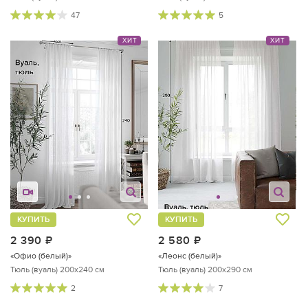
47
5
ХИТ
ХИТ
КУПИТЬ
КУПИТЬ
2 390
руб.
2 580
руб.
«Офио (белый)»
«Леонс (белый)»
Тюль (вуаль) 200х240 см
Тюль (вуаль) 200х290 см
2
7