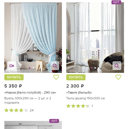
ХИТ
КУПИТЬ
КУПИТЬ
5 350
руб.
2 300
руб.
«Нариа (бело-голубой) - 290 см»
«Тавия (белый)»
Вуаль 300х290 см — 2 шт. и 2
Тюль (вуаль) 150х300 см
подхвата.
1
24
ХИТ