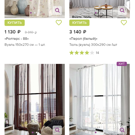
КУПИТЬ
КУПИТЬ
1 130
руб.
3 140
руб.
3 310
руб.
«Ролтерс - 88»
«Перол (белый)»
Вуаль 150х270 см — 1 шт.
Тюль (вуаль) 300х290 см-1шт
14
ХИТ