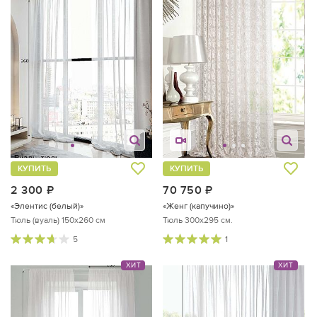
КУПИТЬ
КУПИТЬ
2 300
руб.
70 750
руб.
«Элентис (белый)»
«Женг (капучино)»
Тюль (вуаль) 150х260 см
Тюль 300х295 см.
5
1
ХИТ
ХИТ