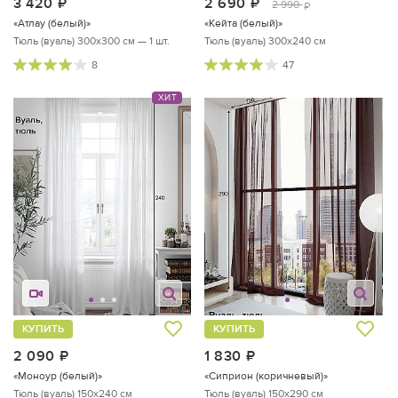
3 420
руб.
2 690
руб.
2 990
руб.
«Атлау (белый)»
«Кейта (белый)»
Тюль (вуаль) 300х300 см — 1 шт.
Тюль (вуаль) 300х240 см
8
47
ХИТ
КУПИТЬ
КУПИТЬ
2 090
руб.
1 830
руб.
«Моноур (белый)»
«Сиприон (коричневый)»
Тюль (вуаль) 150х240 см
Тюль (вуаль) 150х290 см