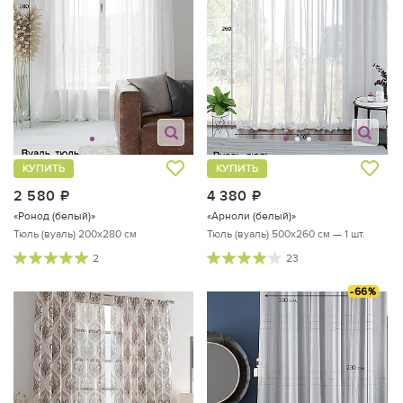
КУПИТЬ
КУПИТЬ
2 580
руб.
4 380
руб.
«Ронод (белый)»
«Арноли (белый)»
Тюль (вуаль) 200х280 см
Тюль (вуаль) 500х260 см — 1 шт.
2
23
-66%