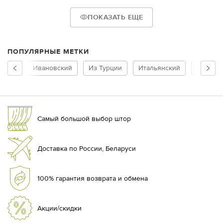
постельное белье – в комплект набора входят чехлы для
подушек и одеяла, а также простыня;
ПОКАЗАТЬ ЕЩЕ
шторы – в тон скатерти или постельного белья, с вышивкой и
интересной фактурой, гладкие и однотонные.
Цены на домашний текстиль в нашем магазине остаются
ПОПУЛЯРНЫЕ МЕТКИ
максимально доступными благодаря прямым поставкам от
производителей, что позволяет нам гарантировать высокое
Ивановский
Из Турции
Итальянский
По горо
качество и отсутствие больших накруток.
ПОКУПКА И ДОСТАВКА
Доставка заказов по Москве и Московской области
Самый большой выбор штор
осуществляется курьерской службой, также можно
самостоятельно забрать заказ из нашего магазина в любое
удобное время. В другие точки России заказы могут быть
отправлены почтой.
Доставка по России, Беларуси
100% гарантия возврата и обмена
Акции/скидки