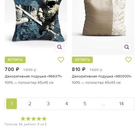
КУПИТЬ
КУПИТЬ
700
руб.
810
руб.
1 390
1 620
руб.
руб.
Декоративная подушка «966371»
Декоративная подушка «9803001»
100% — полиэстер
45x45 см
100% — полиэстер
45x45 см
1
2
3
4
5
...
14
Голосов:
56
, рейтинг:
5
из
5