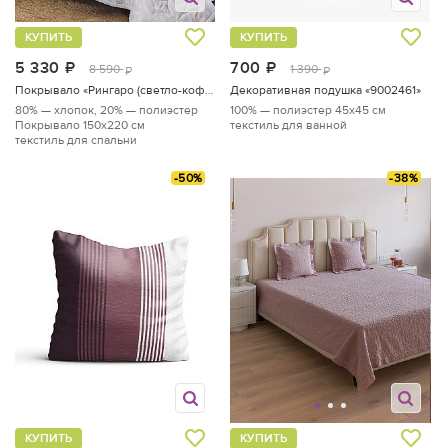
КУПИТЬ
КУПИТЬ
5 330
руб.
700
руб.
8 590
1 390
руб.
руб.
Покрывало «Рингаро (светло-кофейный)»
Декоративная подушка «9002461»
80% — хлопок, 20% — полиэстер
100% — полиэстер
45x45 см
Покрывало 150х220 см
текстиль для ванной
текстиль для спальни
-50%
-38%
КУПИТЬ
КУПИТЬ