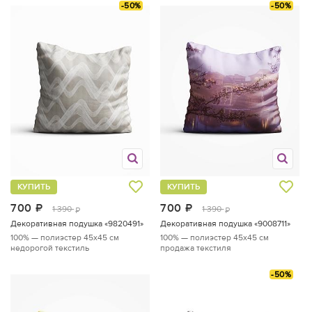
-50%
-50%
КУПИТЬ
КУПИТЬ
700
руб.
700
руб.
1 390
1 390
руб.
руб.
Декоративная подушка «9820491»
Декоративная подушка «9008711»
100% — полиэстер
45x45 см
100% — полиэстер
45x45 см
недорогой текстиль
продажа текстиля
-50%