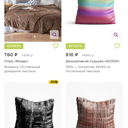
КУПИТЬ
КУПИТЬ
760
руб.
810
руб.
1 220
1 620
руб.
руб.
Плед «Эбрадо»
Декоративная подушка «9321001»
Фланель
1,5-спальный
100% — полиэстер
45x45 см
домашний текстиль
постельный текстиль
-50%