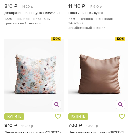
810
руб.
11 110
руб.
1 620
17 910
руб.
руб.
Декоративная подушка «9580021 по акции»
Покрывало «Сакура»
100% — полиэстер
45x45 см
100% — хлопок
Покрывало
трикотажный текстиль
240х260
дизайнерский текстиль
-50%
-50%
КУПИТЬ
КУПИТЬ
810
руб.
700
руб.
1 620
1 390
руб.
руб.
Декоративная подушка «9270381»
Декоративная подушка «9620001 по акции»