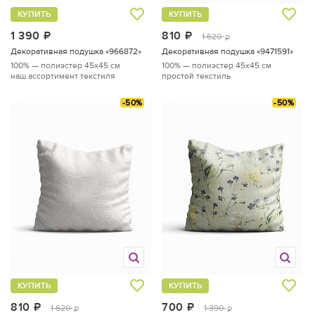
КУПИТЬ
КУПИТЬ
1 390
руб.
810
руб.
1 620
руб.
Декоративная подушка «966872»
Декоративная подушка «9471591»
100% — полиэстер
45x45 см
100% — полиэстер
45x45 см
наш ассортимент текстиля
простой текстиль
-50%
-50%
КУПИТЬ
КУПИТЬ
810
руб.
700
руб.
1 620
1 390
руб.
руб.