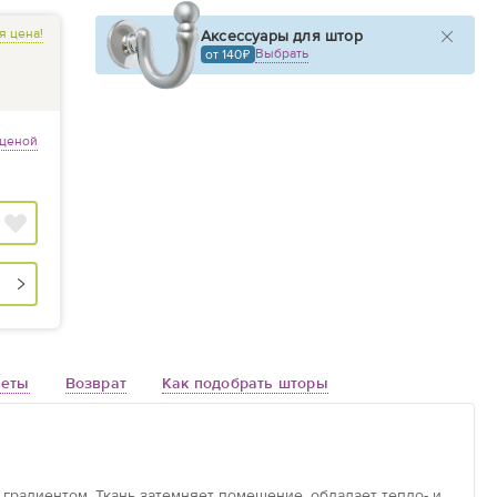
я цена!
Аксессуары для штор
Выбрать
от 140
 ценой
веты
Возврат
Как подобрать шторы
градиентом. Ткань затемняет помещение, обладает тепло- и