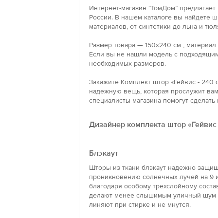
Интернет-магазин “ТомДом” предлагает 
России. В нашем каталоге вы найдете 
материалов, от синтетики до льна и тюл
Размер товара — 150x240 см , материал
Если вы не нашли модель с подходящим
необходимых размеров.
Закажите Комплект штор «Гейвис - 240 
надежную вещь, которая прослужит вам 
специалисты магазина помогут сделать 
Дизайнер комплекта штор «Гейвис 
Блэкаут
Шторы из ткани блэкаут надежно защищ
проникновению солнечных лучей на 9 и
благодаря особому трехслойному состав
делают менее слышимым уличный шум и
линяют при стирке и не мнутся.