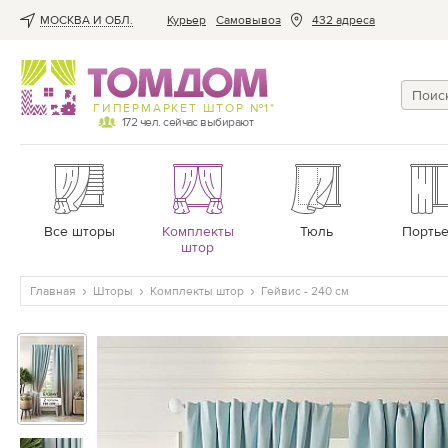
МОСКВА И ОБЛ.
Курьер
Cамовывоз
432 адреса
ГИПЕРМАРКЕТ ШТОР №1*
172
чел. сейчас выбирают
Все шторы
Комплекты
Тюль
Порть
штор
Главная
Шторы
Комплекты штор
Гейвис - 240 см