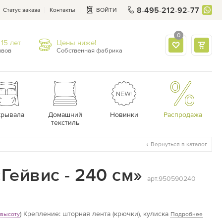
8-495-212-92-77
Статус заказа
Контакты
ВОЙТИ
0
15 лет
Цены ниже!
ывов
Собственная фабрика
крывала
Домашний
Новинки
Распродажа
текстиль
Вернуться в каталог
Гейвис - 240 см»
арт.950590240
)
Крепление: шторная лента (крючки), кулиска
 высоту
Подробнее