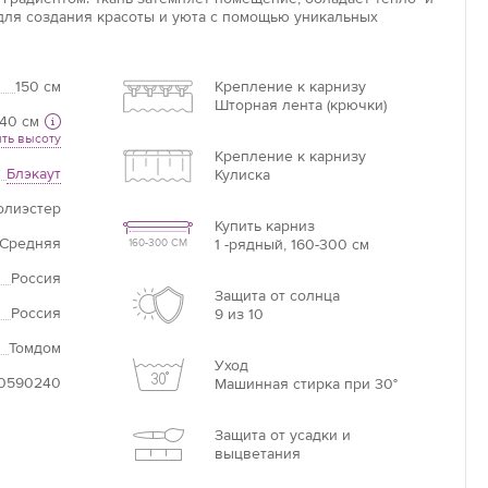
для создания красоты и уюта с помощью уникальных
Увеличить
150 см
Крепление к карнизу
Длина потолочного карниза
Шторная лента (крючки)
40 см
Длина карниза – это базовая цифра, от которой
ть высоту
необходимо отталкиваться при расчётах.
Крепление к карнизу
Блэкаут
Кулиска
олиэстер
Купить карниз
Если нет карниза
Средняя
1 -рядный, 160-300 см
160-300 СМ
Измерьте ширину оконного проема +20 см =
Россия
ваша ширина.
Защита от солнца
Россия
9 из 10
Томдом
Уход
0590240
Машинная стирка при 30°
Защита от усадки и
выцветания