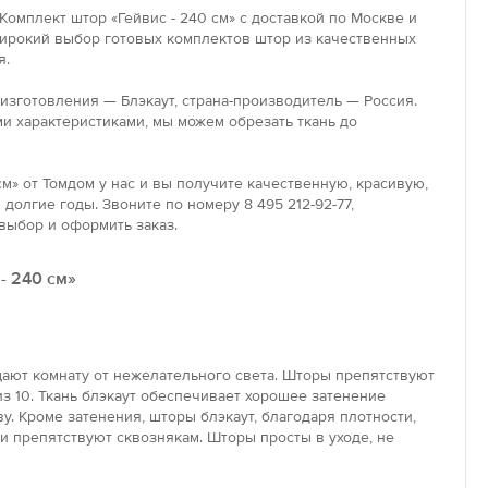
Комплект штор «Гейвис - 240 см» с доставкой по Москве и
широкий выбор готовых комплектов штор из качественных
я.
 изготовления — Блэкаут, страна-производитель — Россия.
и характеристиками, мы можем обрезать ткань до
см» от Томдом у нас и вы получите качественную, красивую,
долгие годы. Звоните по номеру 8 495 212-92-77,
выбор и оформить заказ.
- 240 см»
ают комнату от нежелательного света. Шторы препятствуют
з 10. Ткань блэкаут обеспечивает хорошее затенение
у. Кроме затенения, шторы блэкаут, благодаря плотности,
 препятствуют сквознякам. Шторы просты в уходе, не