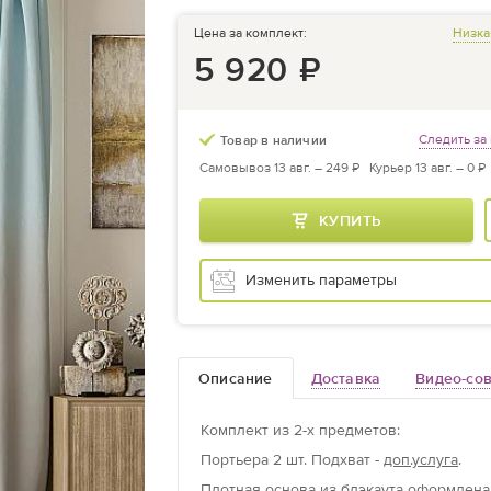
Цена за комплект:
Низка
5 920
₽
Следить за
Товар в наличии
Самовывоз 13 авг. –
249 ₽
Курьер 13 авг. –
0 ₽
КУПИТЬ
Изменить параметры
Описание
Доставка
Видео-со
Комплект из
2
-х предметов
:
Портьера
2 шт.
Подхват -
доп.услуга
.
Плотная основа из блэкаута оформлена 