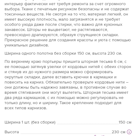
интерьер фактически нет требуя ремонта за счет огромного
выбора. Ткани с печатным рисунком безопасны и не содержат
токсичных веществ. Не смотря на то что, материал легкий, он
имеет высокую плотность, мало загрязнятся и не требует
особого ухода даже после стирки, что важно для кухонных
занавесок. Шторы не выцветают, не растягиваются,
превосходно драпируются, образуя струящиеся складки.
Прекрасное решение для создания красоты и уюта с помощью
уникальных дизайнов.
Ширина одного полотна без сборки 150 см, высота 230 см.
По верхнему краю портьеры пришита шторная тесьма 6 см, с
ее помощью затянув узелки от кордовых нитей с обеих сторон
и стянув их до нужного размера можно сформировать
округлые складки, далее вставить крючки в кармашки и
повесить на карниз. Обязательно проверьте кордовые нити –
они должны быть надежно завязаны, в противном случае во
время стягивания они могут вылететь. Шторная тесьма имеет
два ряда кармашков, с их помощью можно регулировать не
только длину, но и ширину. Такое крепление подходит для
всех типов карнизов.
Ширина 1 шт. (без сборки)
150 см
Высота
230 см