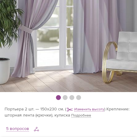
Портьера 2 шт. — 150х230 см.
(
)
Крепление:
Изменить высоту
шторная лента (крючки), кулиска
Подробнее
5 вопросов