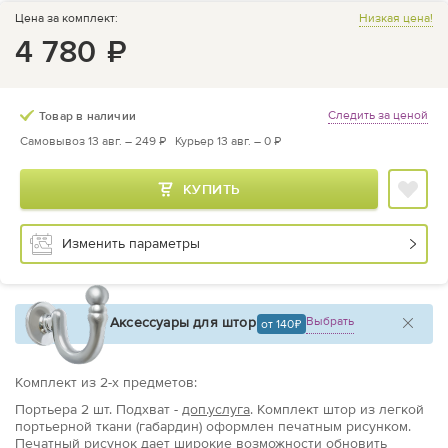
Цена за комплект:
Низкая цена!
4 780
₽
Следить за ценой
Товар в наличии
Самовывоз 13 авг. –
249 ₽
Курьер 13 авг. –
0 ₽
КУПИТЬ
Изменить параметры
Аксессуары для штор
Выбрать
от 140
Комплект из
2
-х предметов
:
Портьера
2 шт.
Подхват -
доп.услуга
. Комплект штор из легкой
портьерной ткани (габардин) оформлен печатным рисунком.
Печатный рисунок дает широкие возможности обновить