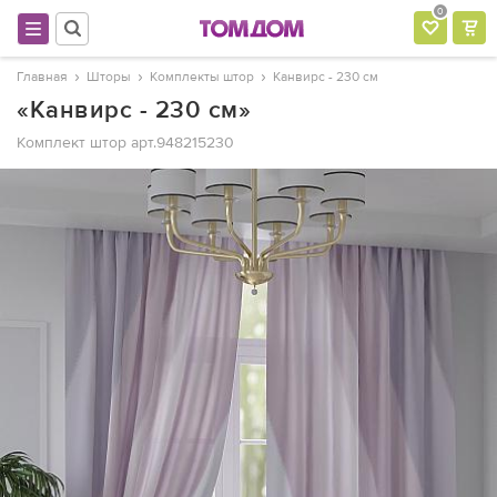
0
Главная
Шторы
Комплекты штор
Канвирс - 230 см
«Канвирс - 230 см»
Комплект штор
арт.948215230