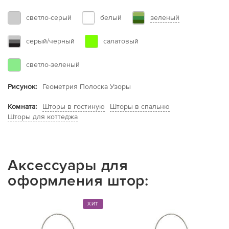
зеленый
светло-серый
белый
серый/черный
салатовый
светло-зеленый
Рисунок:
Геометрия Полоска Узоры
Шторы в гостиную
Шторы в спальню
Комната:
Шторы для коттеджа
Аксессуары для
оформления штор:
ХИТ