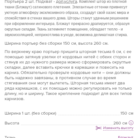
Портьера
2 шт.
Подхват -
доп.услуга
.
Комплект штор из плотной
ткани (Блэкаут) сатинового плетения. Элегантные оттенки привнесут
уютную атмосферу эксклюзивного образа, создадут свой оазис мира и
спокойствия в стенах вашего дома. Шторы станут удачным решением
при оформлении интерьера. Блэкаут прекрасно драпируется, образуя
округлые складки. Ткань затемняет помещение, обладает тепло - и
звукоизоляцией, неприхотлива в уходе, возможна деликатная стирка.
Ширина портьер без сборки 150 см, высота 260 см.
По верхнему краю портьер пришита шторная тесьма 6 см, с ее
помощью затянув узелки от кордовых нитей с обеих сторон и
стянув их до нужного размера можно сформировать округлые
складки, далее вставить крючки в кармашки и повесить на
карниз. Обязательно проверьте кордовые нити – они должны
быть надежно завязаны, в противном случае во время
стягивания они могут вылететь. Шторная тесьма имеет два
ряда кармашков, с их помощью можно регулировать не только
длину, но и ширину. Такое крепление подходит для всех типов
карнизов.
Ширина 1 шт. (без сборки)
150 см
Высота
260 см
Изменить высоту
Ткань
Блэкаут