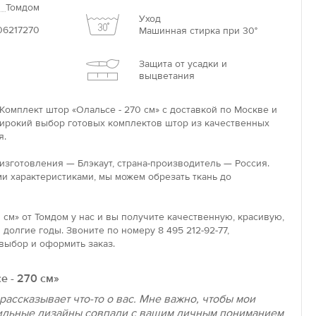
Томдом
Уход
06217270
Машинная стирка при 30°
Защита от усадки и
выцветания
Комплект штор «Олальсе - 270 см» с доставкой по Москве и
широкий выбор готовых комплектов штор из качественных
я.
 изготовления — Блэкаут, страна-производитель — Россия.
и характеристиками, мы можем обрезать ткань до
 см» от Томдом у нас и вы получите качественную, красивую,
долгие годы. Звоните по номеру 8 495 212-92-77,
выбор и оформить заказ.
е - 270 см»
рассказывает что-то о вас. Мне важно, чтобы мои
ильные дизайны совпали с вашим личным пониманием