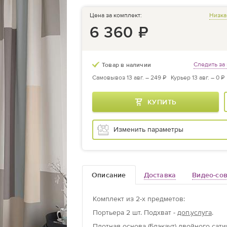
Цена за комплект:
Низка
6 360
₽
Следить за
Товар в наличии
Самовывоз 13 авг. –
249 ₽
Курьер 13 авг. –
0 ₽
КУПИТЬ
Изменить параметры
Описание
Доставка
Видео-со
Комплект из
2
-х предметов
:
Портьера
2 шт.
Подхват -
доп.услуга
.
Плотная основа (Блэкаут) двойного са