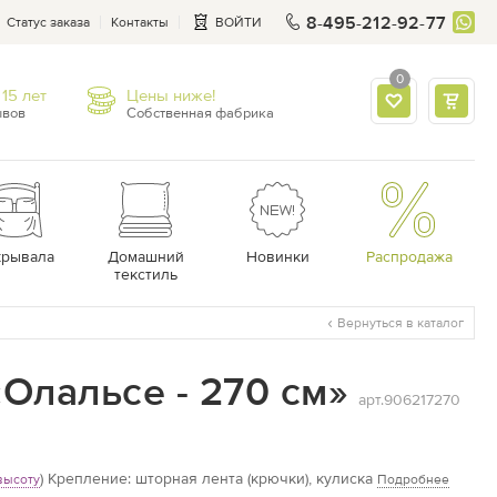
8-495-212-92-77
Статус заказа
Контакты
ВОЙТИ
0
15 лет
Цены ниже!
ывов
Собственная фабрика
крывала
Домашний
Новинки
Распродажа
текстиль
Вернуться в каталог
Олальсе - 270 см»
арт.906217270
)
Крепление: шторная лента (крючки), кулиска
высоту
Подробнее