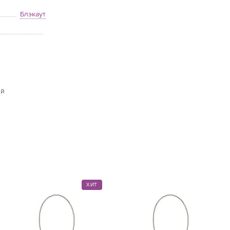
Блэкаут
ый
ХИТ