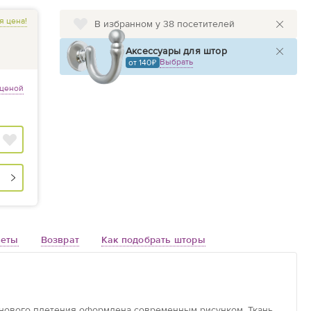
я цена!
В избранном у 38 посетителей
Аксессуары для штор
Выбрать
от 140
 ценой
веты
Возврат
Как подобрать шторы
тинового плетения оформлена современным рисунком. Ткань