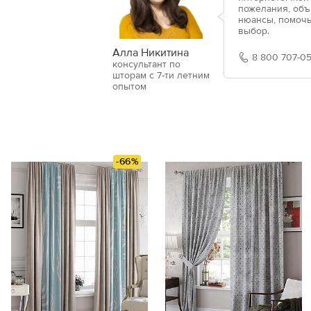
пожелания, объ
нюансы, помочь
выбор.
Алла Никитина
8 800 707-05
консультант по
шторам с 7-ти летним
опытом
-66%