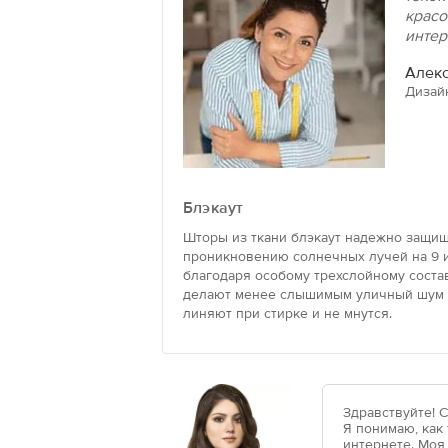
красо
интер
Алекс
Дизай
Блэкаут
Шторы из ткани блэкаут надежно защищ
проникновению солнечных лучей на 9 и
благодаря особому трехслойному состав
делают менее слышимым уличный шум и
линяют при стирке и не мнутся.
Здравствуйте! 
Я понимаю, как
интернете. Моя