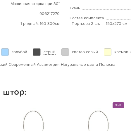
Машинная стирка при 30°
Ткань
906217270
Состав комплекта
1-рядный, 160-300см
Портьера 2 шт. — 150х270 см
серый
голубой
светло-серый
кремов
кий Современный Ассиметрия Натуральные цвета Полоска
 штор:
ХИТ