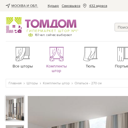
МОСКВА И ОБЛ.
Курьер
Cамовывоз
432 адреса
ГИПЕРМАРКЕТ ШТОР №1*
161
чел. сейчас выбирают
Все шторы
Комплекты
Тюль
Порть
штор
Главная
Шторы
Комплекты штор
Олальсе - 270 см