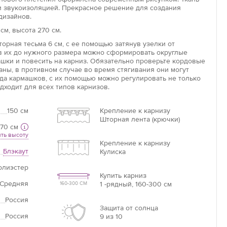
и звукоизоляцией. Прекрасное решение для создания
дизайнов.
см, высота 270 см.
Увеличить
орная тесьма 6 см, с ее помощью затянув узелки от
Длина потолочного карниза
ув их до нужного размера можно сформировать округлые
ашки и повесить на карниз. Обязательно проверьте кордовые
Длина карниза – это базовая цифра, от которой
аны, в противном случае во время стягивания они могут
необходимо отталкиваться при расчётах.
яда кармашков, с их помощью можно регулировать не только
дходит для всех типов карнизов.
Если нет карниза
150 см
Крепление к карнизу
Шторная лента (крючки)
Измерьте ширину оконного проема +20 см =
70 см
ваша ширина.
ть высоту
Крепление к карнизу
Блэкаут
Кулиска
олиэстер
Купить карниз
Средняя
1 -рядный, 160-300 см
160-300 СМ
Россия
Защита от солнца
Россия
9 из 10