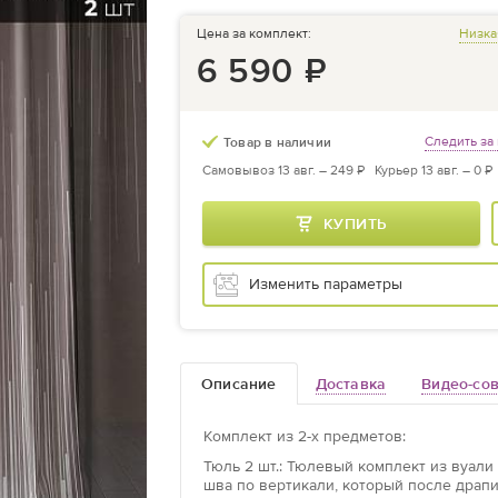
Цена за комплект:
Низка
6 590
₽
Следить за
Товар в наличии
Самовывоз 13 авг. –
249 ₽
Курьер 13 авг. –
0 ₽
КУПИТЬ
Изменить параметры
Описание
Доставка
Видео-со
Комплект из
2
-х предметов
:
Тюль
2 шт.: Тюлевый комплект из вуали
шва по вертикали, который после драпи