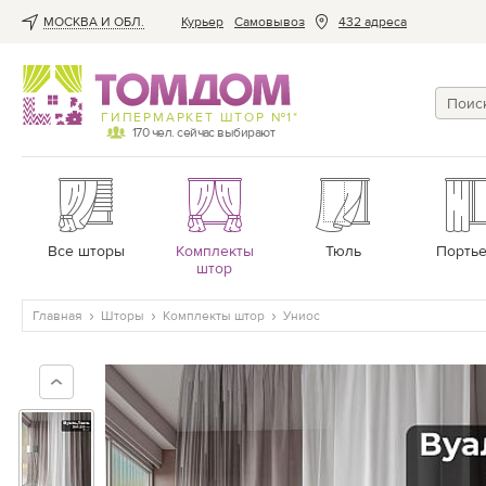
МОСКВА И ОБЛ.
Курьер
Cамовывоз
432 адреса
ГИПЕРМАРКЕТ ШТОР №1*
170
чел. сейчас выбирают
Все шторы
Комплекты
Тюль
Порть
штор
Главная
Шторы
Комплекты штор
Униос