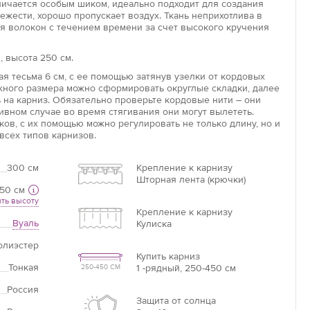
личается особым шиком, идеально подходит для создания
жести, хорошо пропускает воздух. Ткань неприхотлива в
ия волокон с течением времени за счет высокого кручения
Увеличить
 высота 250 см.
Длина потолочного карниза
я тесьма 6 см, с ее помощью затянув узелки от кордовых
Длина карниза – это базовая цифра, от которой
ужного размера можно сформировать округлые складки, далее
необходимо отталкиваться при расчётах.
 на карниз. Обязательно проверьте кордовые нити – они
ивном случае во время стягивания они могут вылететь.
ов, с их помощью можно регулировать не только длину, но и
всех типов карнизов.
Если нет карниза
Измерьте ширину оконного проема +20 см =
300 см
Крепление к карнизу
ваша ширина.
Шторная лента (крючки)
50 см
ть высоту
Крепление к карнизу
Вуаль
Кулиска
олиэстер
Купить карниз
Тонкая
1 -рядный, 250-450 см
250-450 СМ
Россия
Защита от солнца