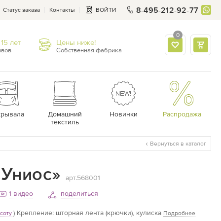
8-495-212-92-77
Статус заказа
Контакты
ВОЙТИ
0
15 лет
Цены ниже!
ывов
Собственная фабрика
крывала
Домашний
Новинки
Распродажа
текстиль
Вернуться в каталог
«Униос»
арт.568001
1
видео
поделиться
)
Крепление: шторная лента (крючки), кулиска
соту
Подробнее