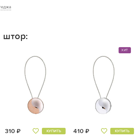
теджа
 штор:
ХИТ
310 ₽
410 ₽
КУПИТЬ
КУПИТЬ