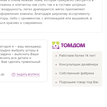
чная и очень нежная ткань, которая прекрасно смотрится в
канны и элегантны как соло, так и в составе шторных
у воздушность, легко драпируются, мягко преломляют
 оформление комнаты. Благодаря широкому ассортименту
оры, либо с орнаментом, с аппликацией или вышивкой, в
ься красиво и современно.
Сегодня я – ваш менеджер.
 трудно выбрать шторы в
 задача – выяснить Ваши
Работаем более 14 лет!
яснить все детали и
 Вам сделать правильный
Консультации дизайнера
Собственная фабрика
-81
ЗАДАТЬ ВОПРОС
Подошьем товар под Вас