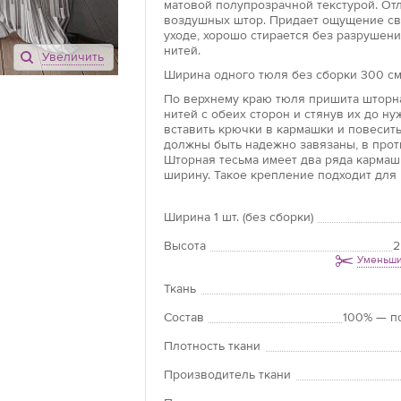
матовой полупрозрачной текстурой. От
воздушных штор. Придает ощущение све
уходе, хорошо стирается без разрушен
нитей.
Увеличить
Ширина одного тюля без сборки 300 см,
По верхнему краю тюля пришита шторна
нитей с обеих сторон и стянув их до н
вставить крючки в кармашки и повесить
должны быть надежно завязаны, в прот
Шторная тесьма имеет два ряда кармашк
ширину. Такое крепление подходит для 
Ширина 1 шт. (без сборки)
Высота
2
Уменьши
Ткань
Состав
100% — п
Плотность ткани
Производитель ткани