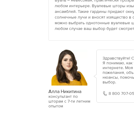
Вуаль – невесомая, практически прозра
любом интерьере. Вуалевые шторы изыс
ансамблей. Такие гардины придают окн
солнечные лучи и вносят изящество в
можно выбрать однотонные вуалевые шт
любом случае ваш выбор будет смотрет
Здравствуйте! 
Я понимаю, как
интернете. Моя
пожелания, объ
нюансы, помочь
выбор.
Алла Никитина
8 800 707-05
консультант по
шторам с 7-ти летним
опытом