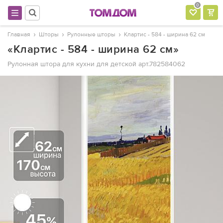
0
Главная
Шторы
Рулонные шторы
Клартис - 584 - ширина 62 см
«Клартис - 584 - ширина 62 см»
Рулонная штора для кухни для детской
арт.782584062