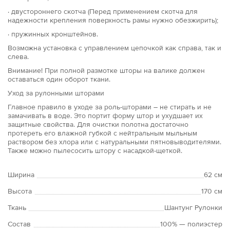
· двустороннего скотча (Перед применением скотча для
надежности крепления поверхность рамы нужно обезжирить);
· пружинных кронштейнов.
Возможна установка с управлением цепочкой как справа, так и
слева.
Внимание! При полной размотке шторы на валике должен
оставаться один оборот ткани.
Уход за рулонными шторами
Главное правило в уходе за роль-шторами – не стирать и не
замачивать в воде. Это портит форму штор и ухудшает их
защитные свойства. Для очистки полотна достаточно
протереть его влажной губкой с нейтральным мыльным
раствором без хлора или с натуральными пятновыводителями.
Также можно пылесосить штору с насадкой-щеткой.
Ширина
62 см
Высота
170 см
Ткань
Шантунг Рулонки
Состав
100% — полиэстер