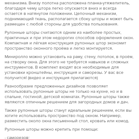
механизма. Внизу полотна расположена планка-утяжелитель,
благодаря чему штора легко опускается вниз и всегда
остается в натянутом положении. Цепочный механизм,
поднимающий ткань, располагается сбоку шторы и может быть
размещен с любой стороны для удобства пользования.
Рулонные шторы считаются одним из наиболее простых,
практичных и при этом недорогих способов оформления окон.
Компактная и лёгкая конструкция рулонных штор экономит
пространство оконного проёма и легко монтируется.
Миниролло можно установить на раму, стену, потолок, в проём,
на створку окна. Для этого не требуется навыков и сложных
инструментов. В комплект входят все необходимые для
установки кронштейны, инструкция и саморезы. У вас все
получится! (видео и инструкция прилагаются)
Разнообразие предложенных дизайнов позволяет
использовать рулонные шторы не только на кухне, но и в
спальне, гостиной, детской комнатах. Рулонные шторы также
являются отличным решением для загородных домов и дач.
Также рулонные шторы станут идеальным решением, если вы
хотите использовать пространство под окном. Например,
разместить около окна письменный стол, кровать или комод.
Рулонные шторы можно крепить при помощи:
· саморезов;