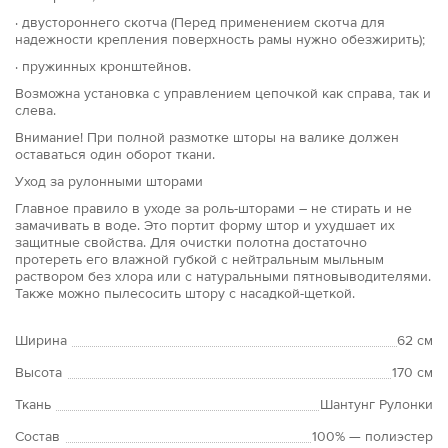
· двустороннего скотча (Перед применением скотча для
надежности крепления поверхность рамы нужно обезжирить);
· пружинных кронштейнов.
Возможна установка с управлением цепочкой как справа, так и
слева.
Внимание! При полной размотке шторы на валике должен
оставаться один оборот ткани.
Уход за рулонными шторами
Главное правило в уходе за роль-шторами – не стирать и не
замачивать в воде. Это портит форму штор и ухудшает их
защитные свойства. Для очистки полотна достаточно
протереть его влажной губкой с нейтральным мыльным
раствором без хлора или с натуральными пятновыводителями.
Также можно пылесосить штору с насадкой-щеткой.
Ширина
62 см
Высота
170 см
Ткань
Шантунг Рулонки
Состав
100% — полиэстер