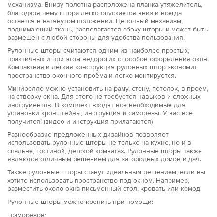
механизма. Внизу полотна расположена планка-утяжелитель,
благодаря чему штора легко опускается вниз и всегда
остается в натянутом положении. Цепочный механизм,
поднимающий ткань, располагается сбоку шторы и может быть
размещен с любой стороны для удобства пользования.
Рулонные шторы считаются одним из наиболее простых,
практичных и при этом недорогих способов оформления окон.
Компактная и лёгкая конструкция рулонных штор экономит
пространство оконного проёма и легко монтируется.
Миниролло можно установить на раму, стену, потолок, в проём,
на створку окна. Для этого не требуется навыков и сложных
инструментов. В комплект входят все необходимые для
установки кронштейны, инструкция и саморезы. У вас все
получится! (видео и инструкция прилагаются)
Разнообразие предложенных дизайнов позволяет
использовать рулонные шторы не только на кухне, но и в
спальне, гостиной, детской комнатах. Рулонные шторы также
являются отличным решением для загородных домов и дач.
Также рулонные шторы станут идеальным решением, если вы
хотите использовать пространство под окном. Например,
разместить около окна письменный стол, кровать или комод.
Рулонные шторы можно крепить при помощи:
· саморезов;