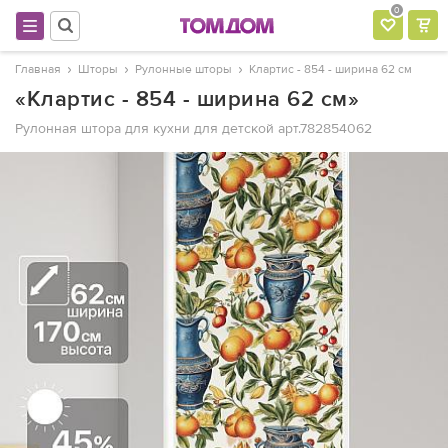
0
Главная
Шторы
Рулонные шторы
Клартис - 854 - ширина 62 см
«Клартис - 854 - ширина 62 см»
Рулонная штора для кухни для детской
арт.782854062