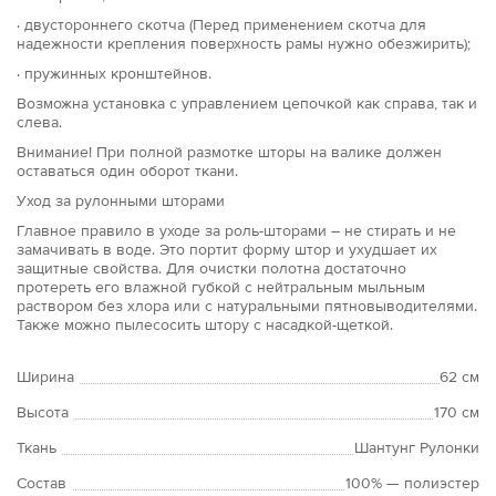
· двустороннего скотча (Перед применением скотча для
надежности крепления поверхность рамы нужно обезжирить);
· пружинных кронштейнов.
Возможна установка с управлением цепочкой как справа, так и
слева.
Внимание! При полной размотке шторы на валике должен
оставаться один оборот ткани.
Уход за рулонными шторами
Главное правило в уходе за роль-шторами – не стирать и не
замачивать в воде. Это портит форму штор и ухудшает их
защитные свойства. Для очистки полотна достаточно
протереть его влажной губкой с нейтральным мыльным
раствором без хлора или с натуральными пятновыводителями.
Также можно пылесосить штору с насадкой-щеткой.
Ширина
62 см
Высота
170 см
Ткань
Шантунг Рулонки
Состав
100% — полиэстер