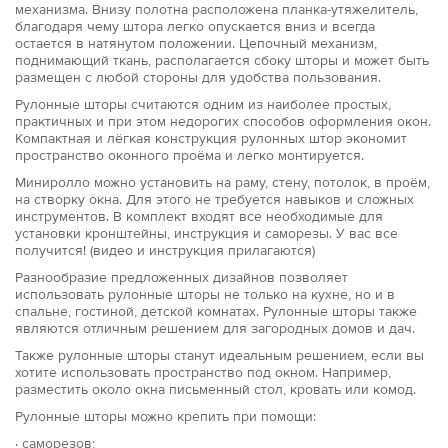
механизма. Внизу полотна расположена планка-утяжелитель,
благодаря чему штора легко опускается вниз и всегда
остается в натянутом положении. Цепочный механизм,
поднимающий ткань, располагается сбоку шторы и может быть
размещен с любой стороны для удобства пользования.
Рулонные шторы считаются одним из наиболее простых,
практичных и при этом недорогих способов оформления окон.
Компактная и лёгкая конструкция рулонных штор экономит
пространство оконного проёма и легко монтируется.
Миниролло можно установить на раму, стену, потолок, в проём,
на створку окна. Для этого не требуется навыков и сложных
инструментов. В комплект входят все необходимые для
установки кронштейны, инструкция и саморезы. У вас все
получится! (видео и инструкция прилагаются)
Разнообразие предложенных дизайнов позволяет
использовать рулонные шторы не только на кухне, но и в
спальне, гостиной, детской комнатах. Рулонные шторы также
являются отличным решением для загородных домов и дач.
Также рулонные шторы станут идеальным решением, если вы
хотите использовать пространство под окном. Например,
разместить около окна письменный стол, кровать или комод.
Рулонные шторы можно крепить при помощи:
· саморезов;