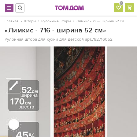
0
Главная
Шторы
Рулонные шторы
Лимкис - 716 - ширина 52 см
«Лимкис - 716 - ширина 52 см»
Рулонная штора для кухни для детской
арт.782716052