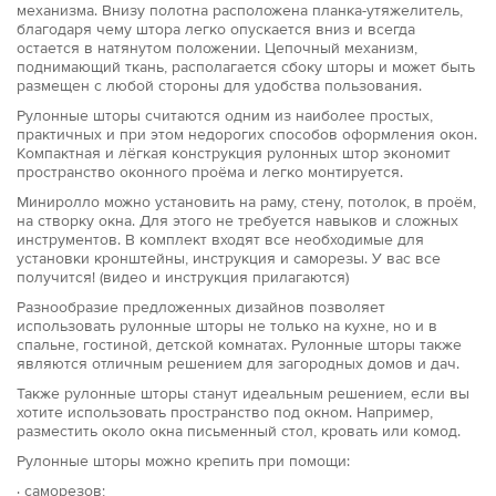
механизма. Внизу полотна расположена планка-утяжелитель,
благодаря чему штора легко опускается вниз и всегда
остается в натянутом положении. Цепочный механизм,
поднимающий ткань, располагается сбоку шторы и может быть
размещен с любой стороны для удобства пользования.
Рулонные шторы считаются одним из наиболее простых,
практичных и при этом недорогих способов оформления окон.
Компактная и лёгкая конструкция рулонных штор экономит
пространство оконного проёма и легко монтируется.
Миниролло можно установить на раму, стену, потолок, в проём,
на створку окна. Для этого не требуется навыков и сложных
инструментов. В комплект входят все необходимые для
установки кронштейны, инструкция и саморезы. У вас все
получится! (видео и инструкция прилагаются)
Разнообразие предложенных дизайнов позволяет
использовать рулонные шторы не только на кухне, но и в
спальне, гостиной, детской комнатах. Рулонные шторы также
являются отличным решением для загородных домов и дач.
Также рулонные шторы станут идеальным решением, если вы
хотите использовать пространство под окном. Например,
разместить около окна письменный стол, кровать или комод.
Рулонные шторы можно крепить при помощи:
· саморезов;