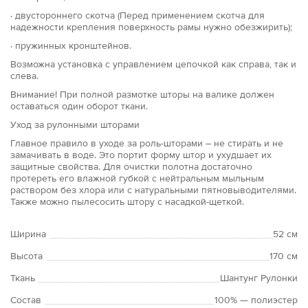
· двустороннего скотча (Перед применением скотча для
надежности крепления поверхность рамы нужно обезжирить);
· пружинных кронштейнов.
Возможна установка с управлением цепочкой как справа, так и
слева.
Внимание! При полной размотке шторы на валике должен
оставаться один оборот ткани.
Уход за рулонными шторами
Главное правило в уходе за роль-шторами – не стирать и не
замачивать в воде. Это портит форму штор и ухудшает их
защитные свойства. Для очистки полотна достаточно
протереть его влажной губкой с нейтральным мыльным
раствором без хлора или с натуральными пятновыводителями.
Также можно пылесосить штору с насадкой-щеткой.
Ширина
52 см
Высота
170 см
Ткань
Шантунг Рулонки
Состав
100% — полиэстер