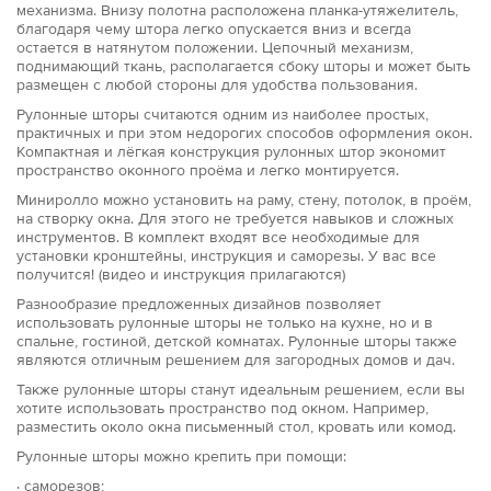
механизма. Внизу полотна расположена планка-утяжелитель,
благодаря чему штора легко опускается вниз и всегда
остается в натянутом положении. Цепочный механизм,
поднимающий ткань, располагается сбоку шторы и может быть
размещен с любой стороны для удобства пользования.
Рулонные шторы считаются одним из наиболее простых,
практичных и при этом недорогих способов оформления окон.
Компактная и лёгкая конструкция рулонных штор экономит
пространство оконного проёма и легко монтируется.
Миниролло можно установить на раму, стену, потолок, в проём,
на створку окна. Для этого не требуется навыков и сложных
инструментов. В комплект входят все необходимые для
установки кронштейны, инструкция и саморезы. У вас все
получится! (видео и инструкция прилагаются)
Разнообразие предложенных дизайнов позволяет
использовать рулонные шторы не только на кухне, но и в
спальне, гостиной, детской комнатах. Рулонные шторы также
являются отличным решением для загородных домов и дач.
Также рулонные шторы станут идеальным решением, если вы
хотите использовать пространство под окном. Например,
разместить около окна письменный стол, кровать или комод.
Рулонные шторы можно крепить при помощи:
· саморезов;