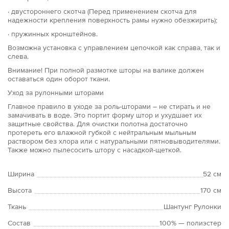
· двустороннего скотча (Перед применением скотча для
надежности крепления поверхность рамы нужно обезжирить);
· пружинных кронштейнов.
Возможна установка с управлением цепочкой как справа, так и
слева.
Внимание! При полной размотке шторы на валике должен
оставаться один оборот ткани.
Уход за рулонными шторами
Главное правило в уходе за роль-шторами – не стирать и не
замачивать в воде. Это портит форму штор и ухудшает их
защитные свойства. Для очистки полотна достаточно
протереть его влажной губкой с нейтральным мыльным
раствором без хлора или с натуральными пятновыводителями.
Также можно пылесосить штору с насадкой-щеткой.
Ширина
52 см
Высота
170 см
Ткань
Шантунг Рулонки
Состав
100% — полиэстер