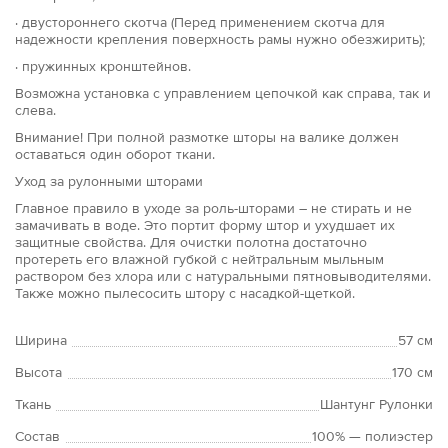
· двустороннего скотча (Перед применением скотча для
надежности крепления поверхность рамы нужно обезжирить);
· пружинных кронштейнов.
Возможна установка с управлением цепочкой как справа, так и
слева.
Внимание! При полной размотке шторы на валике должен
оставаться один оборот ткани.
Уход за рулонными шторами
Главное правило в уходе за роль-шторами – не стирать и не
замачивать в воде. Это портит форму штор и ухудшает их
защитные свойства. Для очистки полотна достаточно
протереть его влажной губкой с нейтральным мыльным
раствором без хлора или с натуральными пятновыводителями.
Также можно пылесосить штору с насадкой-щеткой.
Ширина
57 см
Высота
170 см
Ткань
Шантунг Рулонки
Состав
100% — полиэстер