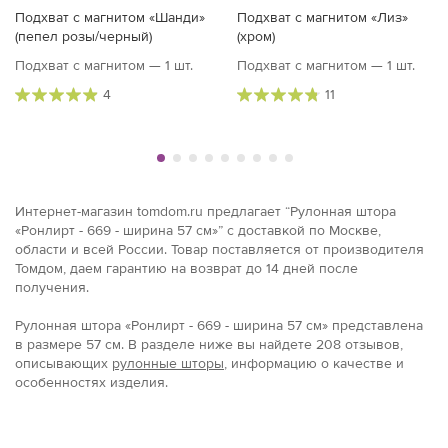
Подхват с магнитом «Шанди»
Подхват с магнитом «Лиз»
(пепел розы/черный)
(хром)
Подхват с магнитом — 1 шт.
Подхват с магнитом — 1 шт.
4
11
Интернет-магазин tomdom.ru предлагает “Рулонная штора
«Ронлирт - 669 - ширина 57 см»” с доставкой по Москве,
области и всей России. Товар поставляется от производителя
Томдом, даем гарантию на возврат до 14 дней после
получения.
Рулонная штора «Ронлирт - 669 - ширина 57 см» представлена
в размерe 57 см. В разделе ниже вы найдете 208 отзывов,
описывающих
рулонные шторы
, информацию о качестве и
особенностях изделия.