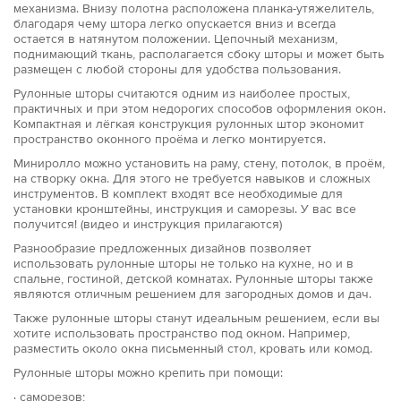
механизма. Внизу полотна расположена планка-утяжелитель,
благодаря чему штора легко опускается вниз и всегда
остается в натянутом положении. Цепочный механизм,
поднимающий ткань, располагается сбоку шторы и может быть
размещен с любой стороны для удобства пользования.
Рулонные шторы считаются одним из наиболее простых,
практичных и при этом недорогих способов оформления окон.
Компактная и лёгкая конструкция рулонных штор экономит
пространство оконного проёма и легко монтируется.
Миниролло можно установить на раму, стену, потолок, в проём,
на створку окна. Для этого не требуется навыков и сложных
инструментов. В комплект входят все необходимые для
установки кронштейны, инструкция и саморезы. У вас все
получится! (видео и инструкция прилагаются)
Разнообразие предложенных дизайнов позволяет
использовать рулонные шторы не только на кухне, но и в
спальне, гостиной, детской комнатах. Рулонные шторы также
являются отличным решением для загородных домов и дач.
Также рулонные шторы станут идеальным решением, если вы
хотите использовать пространство под окном. Например,
разместить около окна письменный стол, кровать или комод.
Рулонные шторы можно крепить при помощи:
· саморезов;