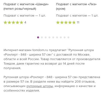
Подхват с магнитом «Шанди»
Подхват с магнитом «Лиз»
(пепел розы/черный)
(хром)
Подхват с магнитом — 1 шт.
Подхват с магнитом — 1 шт.
4
11
Интернет-магазин tomdom.ru предлагает “Рулонная штора
«Ронлирт - 848 - ширина 57 см»” с доставкой по Москве,
области и всей России. Товар поставляется от производителя
Томдом, даем гарантию на возврат до 14 дней после
получения.
Рулонная штора «Ронлирт - 848 - ширина 57 см» представлена
в размерe 57 см. В разделе ниже вы найдете 208 отзывов,
описывающих
рулонные шторы
, информацию о качестве и
особенностях изделия.