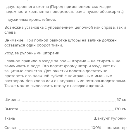
· двустороннего скотча (Перед применением скотча для
надежности крепления поверхность рамы нужно обезжирить);
· пружинных кронштейнов.
Возможна установка с управлением цепочкой как справа, так и
слева.
Внимание! При полной размотке шторы на валике должен
оставаться один оборот ткани.
Уход за рулонными шторами
Главное правило в уходе за роль-шторами – не стирать и не
замачивать в воде. Это портит форму штор и ухудшает их
защитные свойства. Для очистки полотна достаточно
протереть его влажной губкой с нейтральным мыльным
раствором без хлора или с натуральными пятновыводителями.
Также можно пылесосить штору с насадкой-щеткой.
Ширина
57 см
Высота
170 см
Ткань
Шантунг Рулонки
Состав
100% — полиэстер