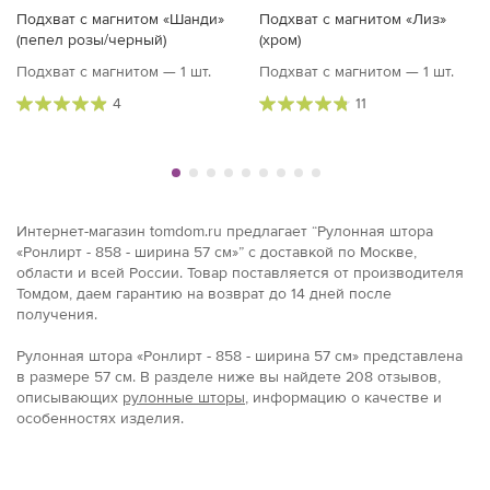
Подхват с магнитом «Шанди»
Подхват с магнитом «Лиз»
(пепел розы/черный)
(хром)
Подхват с магнитом — 1 шт.
Подхват с магнитом — 1 шт.
4
11
Интернет-магазин tomdom.ru предлагает “Рулонная штора
«Ронлирт - 858 - ширина 57 см»” с доставкой по Москве,
области и всей России. Товар поставляется от производителя
Томдом, даем гарантию на возврат до 14 дней после
получения.
Рулонная штора «Ронлирт - 858 - ширина 57 см» представлена
в размерe 57 см. В разделе ниже вы найдете 208 отзывов,
описывающих
рулонные шторы
, информацию о качестве и
особенностях изделия.