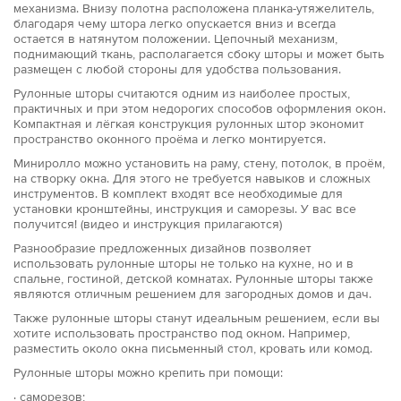
механизма. Внизу полотна расположена планка-утяжелитель,
благодаря чему штора легко опускается вниз и всегда
остается в натянутом положении. Цепочный механизм,
поднимающий ткань, располагается сбоку шторы и может быть
размещен с любой стороны для удобства пользования.
Рулонные шторы считаются одним из наиболее простых,
практичных и при этом недорогих способов оформления окон.
Компактная и лёгкая конструкция рулонных штор экономит
пространство оконного проёма и легко монтируется.
Миниролло можно установить на раму, стену, потолок, в проём,
на створку окна. Для этого не требуется навыков и сложных
инструментов. В комплект входят все необходимые для
установки кронштейны, инструкция и саморезы. У вас все
получится! (видео и инструкция прилагаются)
Разнообразие предложенных дизайнов позволяет
использовать рулонные шторы не только на кухне, но и в
спальне, гостиной, детской комнатах. Рулонные шторы также
являются отличным решением для загородных домов и дач.
Также рулонные шторы станут идеальным решением, если вы
хотите использовать пространство под окном. Например,
разместить около окна письменный стол, кровать или комод.
Рулонные шторы можно крепить при помощи:
· саморезов;