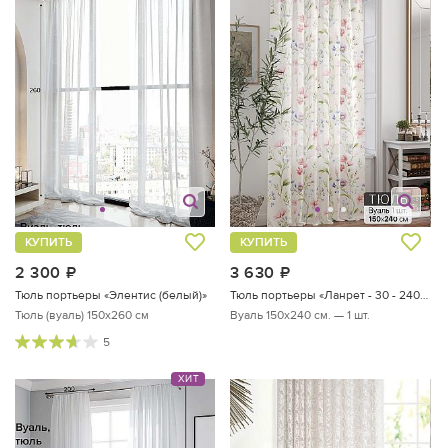
КУПИТЬ
КУПИТЬ
2 300
руб.
3 630
руб.
Тюль портьеры «Элентис (белый)»
Тюль портьеры «Ланрет - 30 - 240 см»
Тюль (вуаль) 150х260 см
Вуаль 150х240 см. — 1 шт.
5
ХИТ