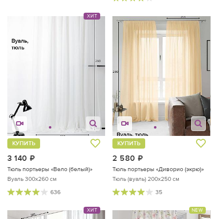
ХИТ
КУПИТЬ
КУПИТЬ
3 140
руб.
2 580
руб.
Тюль портьеры «Вело (белый)»
Тюль портьеры «Диворио (экрю)»
Вуаль 300х260 см
Тюль (вуаль) 200х250 см
636
35
ХИТ
NEW