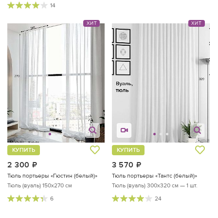
14
ХИТ
ХИТ
КУПИТЬ
КУПИТЬ
2 300
руб.
3 570
руб.
Тюль портьеры «Гюстин (белый)»
Тюль портьеры «Тантс (белый)»
Тюль (вуаль) 150х270 см
Тюль (вуаль) 300х320 см — 1 шт.
6
24