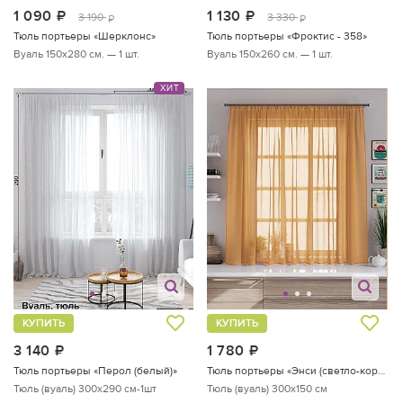
1 090
руб.
1 130
руб.
3 190
3 330
руб.
руб.
Тюль портьеры «Шерклонс»
Тюль портьеры «Фроктис - 358»
Вуаль 150х280 см. — 1 шт.
Вуаль 150х260 см. — 1 шт.
ХИТ
КУПИТЬ
КУПИТЬ
3 140
руб.
1 780
руб.
Тюль портьеры «Перол (белый)»
Тюль портьеры «Энси (светло-коричневый)»
Тюль (вуаль) 300х290 см-1шт
Тюль (вуаль) 300х150 см