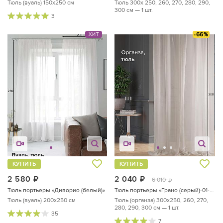
Тюль (вуаль) 150х250 см
Тюль 300х 250, 260, 270, 280, 290,
300 см — 1 шт.
3
-66%
ХИТ
КУПИТЬ
КУПИТЬ
2 580
руб.
2 040
руб.
6 010
руб.
Тюль портьеры «Диворио (белый)»
Тюль портьеры «Грано (серый)-01-300 см»
Тюль (вуаль) 200х250 см
Тюль (органза) 300х250, 260, 270,
280, 290, 300 см — 1 шт.
35
7