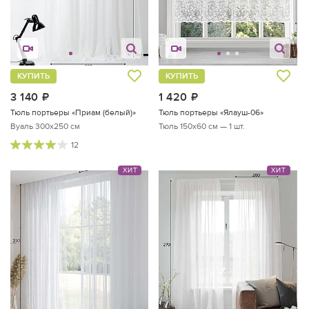
КУПИТЬ
КУПИТЬ
3 140
руб.
1 420
руб.
Тюль портьеры «Приам (белый)»
Тюль портьеры «Ялауш-06»
Вуаль 300х250 см
Тюль 150х60 см — 1 шт.
12
ХИТ
ХИТ