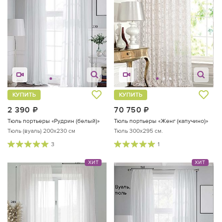
КУПИТЬ
КУПИТЬ
2 390
руб.
70 750
руб.
Тюль портьеры «Рудрин (белый)»
Тюль портьеры «Женг (капучино)»
Тюль (вуаль) 200х230 см
Тюль 300х295 см.
3
1
ХИТ
ХИТ