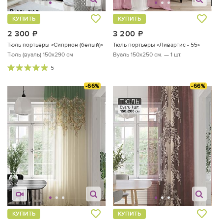
КУПИТЬ
КУПИТЬ
2 300
руб.
3 200
руб.
Тюль портьеры «Сиприон (белый)»
Тюль портьеры «Ливартис - 55»
Тюль (вуаль) 150х290 см
Вуаль 150х250 см. — 1 шт.
5
-66%
-66%
КУПИТЬ
КУПИТЬ