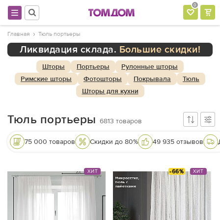
0
Главная
Тюль портьеры
Ликвидация склада.
Большие скидки!
Шторы
Портьеры
Рулонные шторы
Римские шторы
Фотошторы
Покрывала
Тюль
Шторы для кухни
Тюль портьеры
6813
товаров
75 000 товаров
Скидки до 80%
49 935 отзывов
-66%
ХИТ
ХИТ