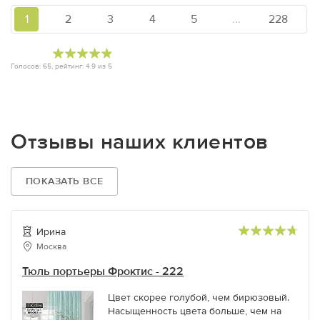
1
2
3
4
5
...
228
Голосов:
65
, рейтинг:
4.9
из
5
Отзывы наших клиентов
ПОКАЗАТЬ ВСЕ
Ирина
Москва
Тюль портьеры Фроктис - 222
Цвет скорее голубой, чем бирюзовый.
Насыщенность цвета больше, чем на