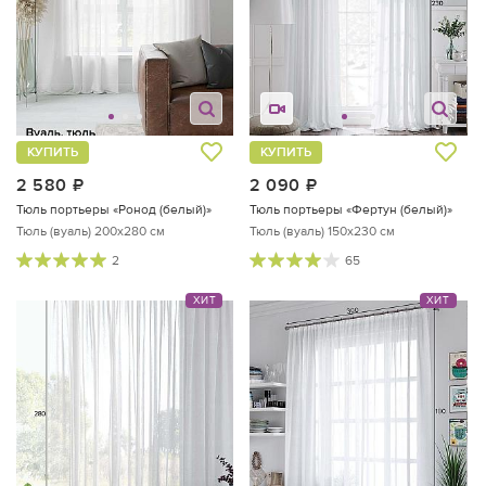
КУПИТЬ
КУПИТЬ
2 580
руб.
2 090
руб.
Тюль портьеры «Ронод (белый)»
Тюль портьеры «Фертун (белый)»
Тюль (вуаль) 200х280 см
Тюль (вуаль) 150х230 см
2
65
ХИТ
ХИТ