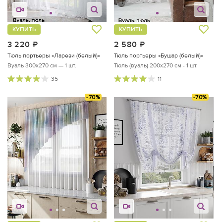
КУПИТЬ
КУПИТЬ
3 220
руб.
2 580
руб.
Тюль портьеры «Ларези (белый)»
Тюль портьеры «Бушар (белый)»
Вуаль 300х270 см — 1 шт.
Тюль (вуаль) 200х270 см - 1 шт.
35
11
-70%
-70%