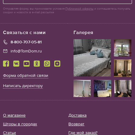
Отправляя форму, вы принимаете условия
Публичной оферты
и соглашаетесь получать
скидки и новости в e-mail рассылке
Связаться с нами
Галерея
8-800-707-05-81
info@TomDom.ru
Форма обратной связи
Написать директору
О магазине
Доставка
Шторы в городах
Возврат
Статьи
Где мой заказ?