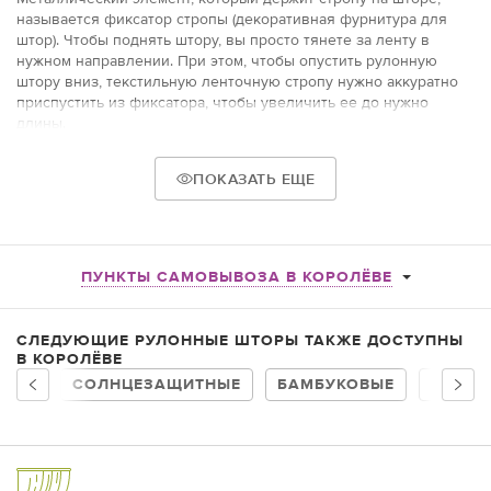
называется фиксатор стропы (декоративная фурнитура для
штор). Чтобы поднять штору, вы просто тянете за ленту в
нужном направлении. При этом, чтобы опустить рулонную
штору вниз, текстильную ленточную стропу нужно аккуратно
приспустить из фиксатора, чтобы увеличить ее до нужно
длины.
Рулонные шторы с ремнями
ПОКАЗАТЬ ЕЩЕ
В нашем каталоге римские шторы со стропами представлены в
различных дизайнах, сочетая элегантность и практичность.
Изготовленные из высококачественных материалов, они не
только защищают ваш интерьер от избыточного солнечного
ПУНКТЫ САМОВЫВОЗА В КОРОЛЁВЕ
света и любопытных взглядов, но и становятся важным
элементом декора в вашем помещении.
Стропы на текстильной основе могут быть простыми и
СЛЕДУЮЩИЕ РУЛОННЫЕ ШТОРЫ ТАКЖЕ ДОСТУПНЫ
В КОРОЛЁВЕ
незаметными, или они могут быть яркими и выразительными, в
зависимости от общего стиля интерьера и предпочтений
СОЛНЦЕЗАЩИТНЫЕ
БАМБУКОВЫЕ
НА БА
владельца.
Декоративные текстильные стропы:
наши рулонные шторы
оснащены красиво оформленными стропами, которые
добавляют изысканности и стиля вашему оконному