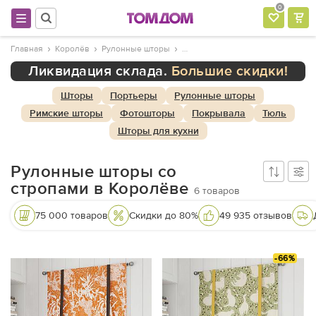
0
Главная
Королёв
Рулонные шторы
Ликвидация склада.
Большие скидки!
Шторы
Портьеры
Рулонные шторы
Римские шторы
Фотошторы
Покрывала
Тюль
Шторы для кухни
Рулонные шторы со
стропами в Королёве
6
товаров
75 000 товаров
Скидки до 80%
49 935 отзывов
-66%