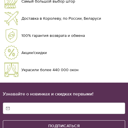
Самый большой выбор штор
пространству. Стропы доступны в различных цветах и
текстурах, позволяя вам подобрать вариант, который лучше
всего соответствует вашему вкусу и интерьеру.
Доставка в Королеву, по России, Беларуси
Регулировка света:
управляйте уровнем естественного света,
поднимая или опуская шторы с помощью прочного
механизма.
100% гарантия возврата и обмена
Легкость в уходе:
рулонные шторы со стропами легки в уходе
и сохраняют свой привлекательный вид на протяжении
долгого времени. Просто протрите их влажной тканевой
Акции/скидки
салфеткой от пыли для поддержания чистоты и свежести.
В интернет-магазине “ТомДом” вы можете выбрать наши
рулонные шторы со стропами, чтобы добавить изыск в ваш
Украсили более 440 000 окон
дом и создать уютное атмосферное пространство.
Узнавайте о новинках и скидках первыми!
ПОДПИСАТЬСЯ