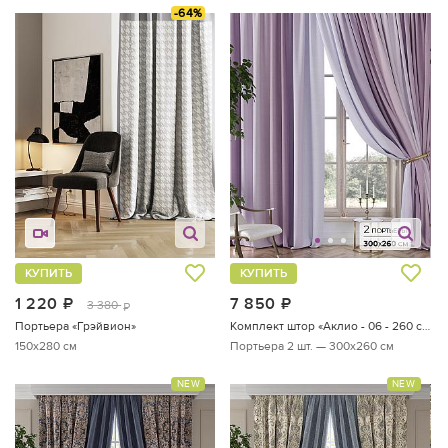
-64%
КУПИТЬ
КУПИТЬ
1 220
руб.
7 850
руб.
3 380
руб.
Портьера «Грэйвион»
Комплект штор «Аклио - 06 - 260 см»
150x280 см
Портьера 2 шт. — 300х260 см
NEW
NEW