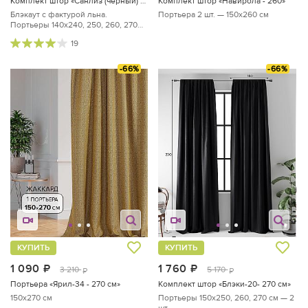
Комплект штор «Санлиз (черный) - 270 см»
Комплект штор «Навирола - 260»
Блэкаут с фактурой льна.
Портьера 2 шт. — 150х260 см
Портьеры 140х240, 250, 260, 270
см — 2 шт.
19
-66%
-66%
КУПИТЬ
КУПИТЬ
1 090
руб.
1 760
руб.
3 210
5 170
руб.
руб.
Портьера «Ярил-34 - 270 см»
Комплект штор «Блэки-20- 270 см»
150x270 см
Портьеры 150х250, 260, 270 см — 2