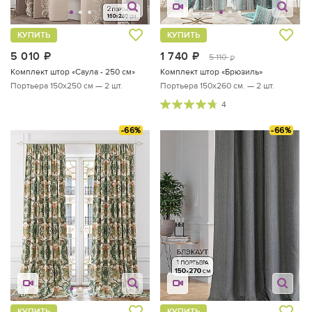
КУПИТЬ
КУПИТЬ
5 010
руб.
1 740
руб.
5 110
руб.
Комплект штор «Саула - 250 см»
Комплект штор «Брюзиль»
Портьера 150х250 см — 2 шт.
Портьера 150х260 см. — 2 шт.
4
-66%
-66%
КУПИТЬ
КУПИТЬ