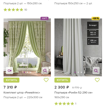
Портьера 2 шт. — 150х280 см.
Портьера 150х250 см — 2 шт.
10
-66%
ХИТ
КУПИТЬ
КУПИТЬ
7 310
руб.
2 300
руб.
6 770
руб.
Комплект штор «Римейлис»
Портьера «Рокби-52-290 см»
Портьера 2 шт. — 220х300 см
160x290 см
1