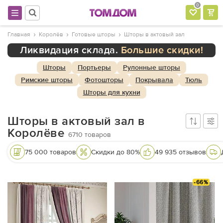
0
Главная
Королёв
Готовые шторы
Шторы в актовый зал
Ликвидация склада.
Большие скидки!
Шторы
Портьеры
Рулонные шторы
Римские шторы
Фотошторы
Покрывала
Тюль
Шторы для кухни
Шторы в актовый зал в
Королёве
6710
товаров
75 000 товаров
Скидки до 80%
49 935 отзывов
-66%