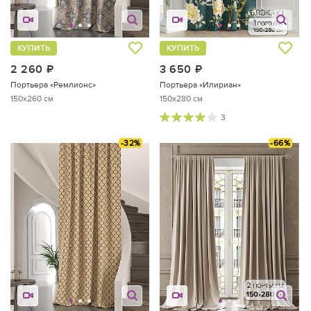
КУПИТЬ
КУПИТЬ
2 260
руб.
3 650
руб.
Портьера «Ремлионс»
Портьера «Илириан»
150x260 см
150x280 см
3
-32%
-66%