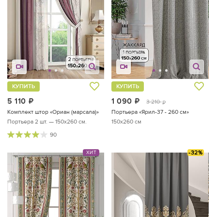
КУПИТЬ
КУПИТЬ
5 110
руб.
1 090
руб.
3 210
руб.
Комплект штор «Ориан (марсала)»
Портьера «Ярил-37 - 260 см»
Портьера 2 шт. — 150х260 см.
150x260 см
90
-32%
ХИТ