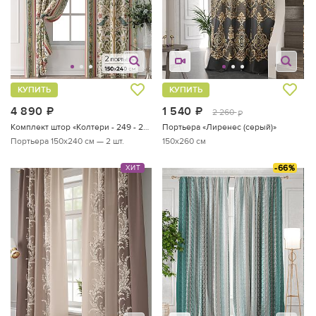
КУПИТЬ
КУПИТЬ
4 890
руб.
1 540
руб.
2 260
руб.
Комплект штор «Колтери - 249 - 240 см»
Портьера «Лиренес (серый)»
Портьера 150х240 см — 2 шт.
150x260 см
-66%
ХИТ