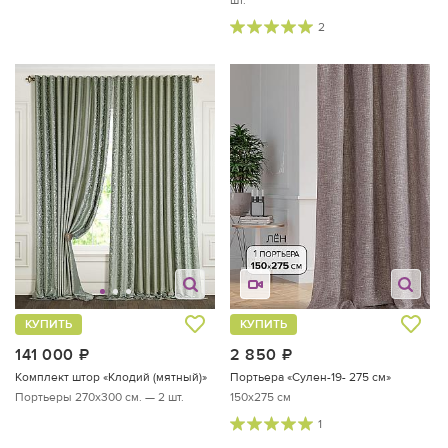
шт.
2
КУПИТЬ
КУПИТЬ
141 000
руб.
2 850
руб.
Комплект штор «Клодий (мятный)»
Портьера «Сулен-19- 275 см»
Портьеры 270х300 см. — 2 шт.
150x275 см
1