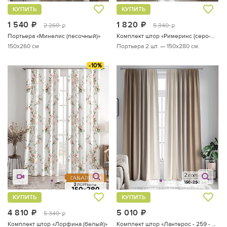
КУПИТЬ
КУПИТЬ
1 540
руб.
1 820
руб.
2 260
5 340
руб.
руб.
Портьера «Минелис (песочный)»
Комплект штор «Римеринс (серо-бежевый)»
150x260 см
Портьера 2 шт. — 150х280 см.
-10%
КУПИТЬ
КУПИТЬ
4 810
руб.
5 010
руб.
5 340
руб.
Комплект штор «Лорфина (белый)»
Комплект штор «Лантерос - 259 - 250 см»