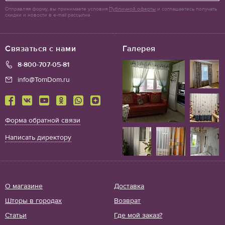
Отправляя форму, вы принимаете условия
Публичной оферты
и соглашаетесь получать
скидки и новости в e-mail рассылке
Связаться с нами
Галерея
8-800-707-05-81
info@TomDom.ru
Форма обратной связи
Написать директору
О магазине
Доставка
Шторы в городах
Возврат
Статьи
Где мой заказ?