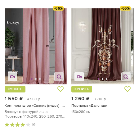
-66%
-66%
КУПИТЬ
КУПИТЬ
1 550
руб.
1 260
руб.
4 560
3 710
руб.
руб.
Комплект штор «Санлиз (пудра) - 270 см»
Портьера «Даленда»
Блэкаут с фактурой льна.
150x280 см
Портьеры 140х240, 250, 260, 270
см — 2 шт.
19