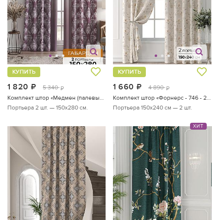
КУПИТЬ
КУПИТЬ
1 820
руб.
1 660
руб.
5 340
4 890
руб.
руб.
Комплект штор «Медмен (палевый)»
Комплект штор «Форнерс - 746 - 240 см»
Портьера 2 шт. — 150х280 см.
Портьера 150х240 см — 2 шт.
ХИТ