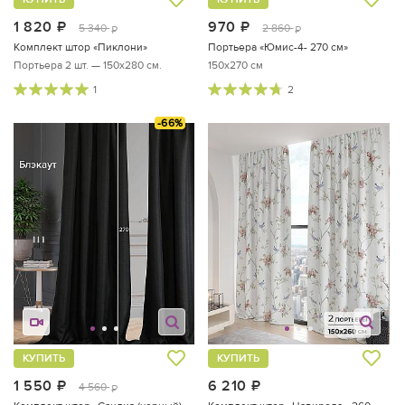
1 820
руб.
970
руб.
5 340
2 860
руб.
руб.
Комплект штор «Пиклони»
Портьера «Юмис-4- 270 см»
Портьера 2 шт. — 150х280 см.
150x270 см
1
2
-66%
КУПИТЬ
КУПИТЬ
1 550
руб.
6 210
руб.
4 560
руб.