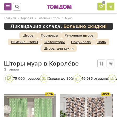
0
Главная
Королёв
Готовые шторы
Муар
Ликвидация склада.
Большие скидки!
Шторы
Портьеры
Рулонные шторы
Римские шторы
Фотошторы
Покрывала
Тюль
Шторы для кухни
Шторы муар в Королёве
3
товара
75 000 товаров
Скидки до 80%
49 935 отзывов
-80%
-80%