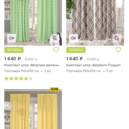
КУПИТЬ
КУПИТЬ
1 640
руб.
1 640
руб.
8 200
8 200
руб.
руб.
Комплект штор «Мортика (зеленый) Подшит 252»
Комплект штор «Бирбело Подшит 253»
Портьера 150х252 см. — 2 шт.
Портьера 150х253 см. — 2 шт.
5
-80%