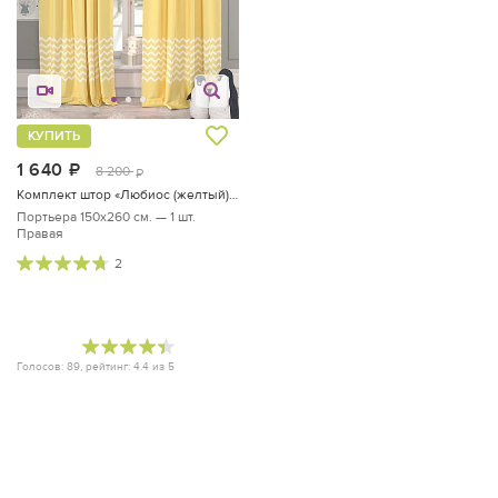
КУПИТЬ
1 640
руб.
8 200
руб.
Комплект штор «Любиос (желтый) Правая.»
Портьера 150х260 см. — 1 шт.
Правая
2
Голосов:
89
, рейтинг:
4.4
из
5