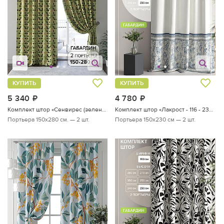
КУПИТЬ
КУПИТЬ
5 340
руб.
4 780
руб.
Комплект штор «Сенвирес (зеленый)»
Комплект штор «Лакрост - 116 - 230 см»
Портьера 150х280 см. — 2 шт.
Портьера 150х230 см — 2 шт.