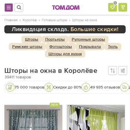
0
Главная
Королёв
Готовые шторы
Шторы на окна
Ликвидация склада.
Большие скидки!
Шторы
Портьеры
Рулонные шторы
Римские шторы
Фотошторы
Покрывала
Тюль
Шторы для кухни
Шторы на окна в Королёве
39411
товаров
75 000 товаров
Скидки до 80%
49 935 отзывов
NEW