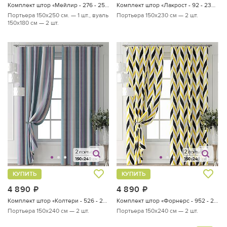
Комплект штор «Мейлир - 276 - 250 см»
Комплект штор «Лакрост - 92 - 230 см»
Портьера 150х250 см. — 1 шт., вуаль
Портьера 150х230 см — 2 шт.
150х180 см — 2 шт.
КУПИТЬ
КУПИТЬ
4 890
руб.
4 890
руб.
Комплект штор «Колтери - 526 - 240 см»
Комплект штор «Форнерс - 952 - 240 см»
Портьера 150х240 см — 2 шт.
Портьера 150х240 см — 2 шт.