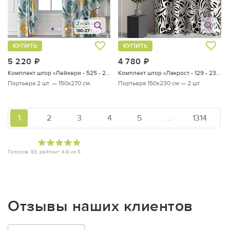
КУПИТЬ
КУПИТЬ
5 220
руб.
4 780
руб.
Комплект штор «Лейкери - 525 - 270 см»
Комплект штор «Лакрост - 129 - 230 см»
Портьера 2 шт. — 150х270 см.
Портьера 150х230 см — 2 шт.
1
2
3
4
5
...
1314
Голосов:
83
, рейтинг:
4.9
из
5
Отзывы наших клиентов