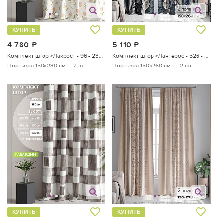
КУПИТЬ
КУПИТЬ
4 780
руб.
5 110
руб.
Комплект штор «Лакрост - 96 - 230 см»
Комплект штор «Лантерос - 526 - 260 см»
Портьера 150х230 см — 2 шт.
Портьера 150х260 см. — 2 шт.
КУПИТЬ
КУПИТЬ