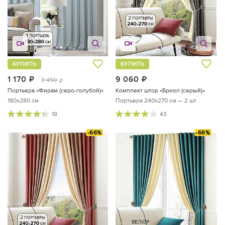
КУПИТЬ
КУПИТЬ
1 170
руб.
9 060
руб.
3 450
руб.
Портьера «Фирам (серо-голубой)»
Комплект штор «Бриол (серый)»
180x280 см
Портьера 240х270 см — 2 шт.
18
43
-66%
-66%