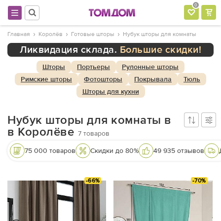
0
Главная
Королёв
Готовые шторы
Нубук шторы для комнаты
Ликвидация склада.
Большие скидки!
Шторы
Портьеры
Рулонные шторы
Римские шторы
Фотошторы
Покрывала
Тюль
Шторы для кухни
Нубук шторы для комнаты в
в Королёве
7
товаров
75 000 товаров
Скидки до 80%
49 935 отзывов
-66%
-70%