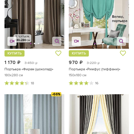
КУПИТЬ
КУПИТЬ
1 170
руб.
970
руб.
3 450
3 220
руб.
руб.
Портьера «Фирам (шоколад)»
Портьера «Римфус (тиффани)»
180x280 см
150x180 см
18
16
-66%