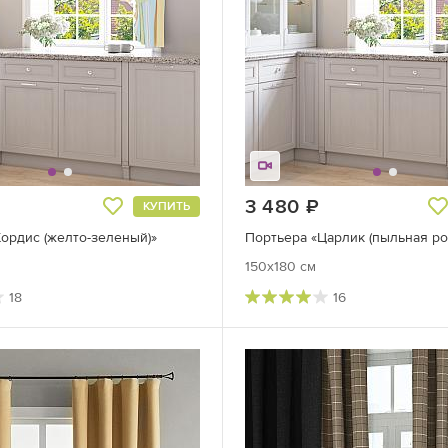
руб.
3 480
руб.
КУПИТЬ
ордис (желто-зеленый)»
Портьера «Царлик (пыльная ро
150x180 см
18
16