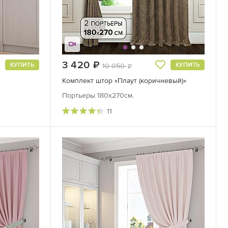
3 420
руб.
КУПИТЬ
КУПИТЬ
10 050
руб.
Комплект штор «Плаут (коричневый)»
Портьеры 180х270см.
11