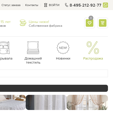
8-495-212-92-77
Статус заказа
Контакты
ВОЙТИ
0
15 лет
Цены ниже!
ывов
Собственная фабрика
крывала
Домашний
Новинки
Распродажа
текстиль