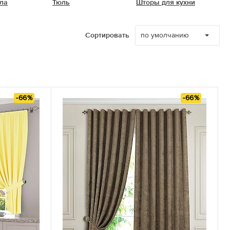
ла
Тюль
Шторы для кухни
по умолчанию
Сортировать
-66%
-66%