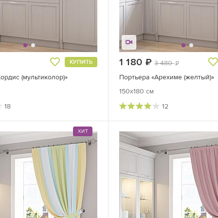
руб.
1 180
руб.
КУПИТЬ
3 480
руб.
ордис (мультиколор)»
Портьера «Арехиме (желтый)»
150x180 см
18
12
ХИТ