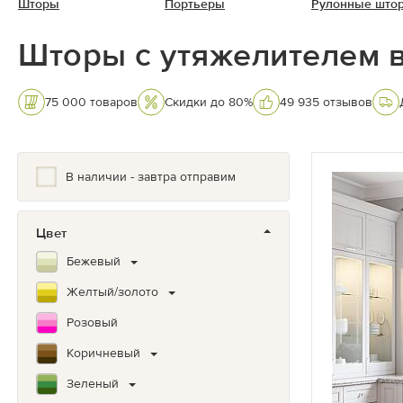
Шторы
Портьеры
Рулонные што
Шторы с утяжелителем 
75 000 товаров
Скидки до 80%
49 935 отзывов
В наличии - завтра отправим
Цвет
Бежевый
Желтый/золото
Розовый
Коричневый
Зеленый