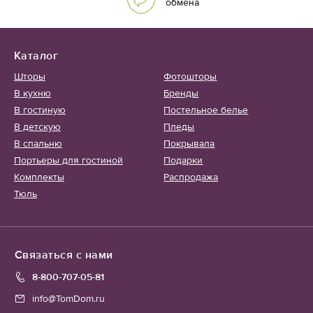
обмена
Каталог
Шторы
Фотошторы
В кухню
Бренды
В гостиную
Постельное белье
В детскую
Пледы
В спальню
Покрывала
Портьеры для гостиной
Подарки
Комплекты
Распродажа
Тюль
Связаться с нами
8-800-707-05-81
info@TomDom.ru