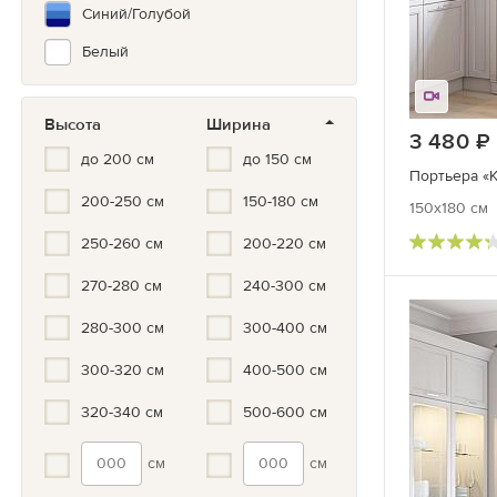
Синий/Голубой
Белый
Серый/черный
Высота
Ширина
Серый
3 480
до 200 см
до 150 см
Серебристый
Портьера «К
200-250 см
150-180 см
150x180 см
250-260 см
200-220 см
270-280 см
240-300 см
280-300 см
300-400 см
300-320 см
400-500 см
320-340 см
500-600 см
см
см