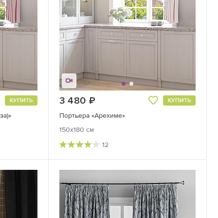
3 480
руб.
КУПИТЬ
КУПИТЬ
за)»
Портьера «Арехиме»
150x180 см
12