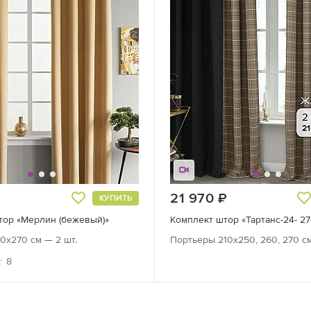
руб.
21 970
руб.
КУПИТЬ
тор «Мерлин (бежевый)»
Комплект штор «Тартанс-24- 27
0х270 см — 2 шт.
Портьеры 210х250, 260, 270 см
8