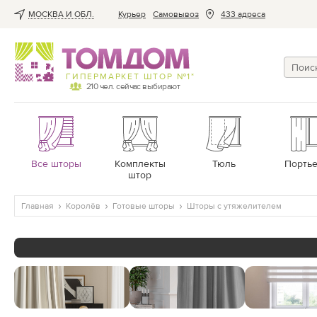
МОСКВА И ОБЛ.
Курьер
Cамовывоз
433 адреса
ГИПЕРМАРКЕТ ШТОР №1*
210
чел. сейчас выбирают
Все шторы
Комплекты
Тюль
Порть
штор
Главная
Королёв
Готовые шторы
Шторы с утяжелителем