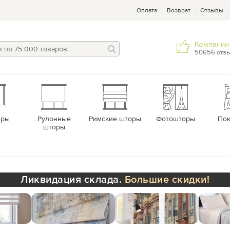
Оплата
Возврат
Отзывы
Компании 
50656 отз
еры
Рулонные
Римские шторы
Фотошторы
По
шторы
Ликвидация склада.
Большие скидки!