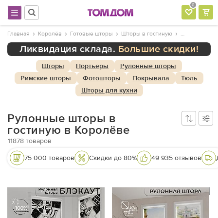
0
Главная
Королёв
Готовые шторы
Шторы в гостиную
Ликвидация склада.
Большие скидки!
Шторы
Портьеры
Рулонные шторы
Римские шторы
Фотошторы
Покрывала
Тюль
Шторы для кухни
Рулонные шторы в
гостиную в Королёве
11878
товаров
75 000 товаров
Скидки до 80%
49 935 отзывов