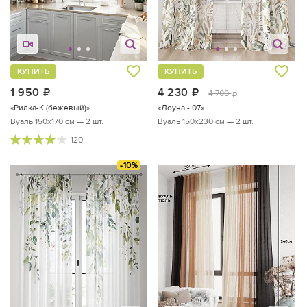
КУПИТЬ
КУПИТЬ
1 950
руб.
4 230
руб.
4 700
руб.
«Рилка-К (бежевый)»
«Лоуна - 07»
Вуаль 150х170 см — 2 шт.
Вуаль 150х230 см — 2 шт.
120
-10%