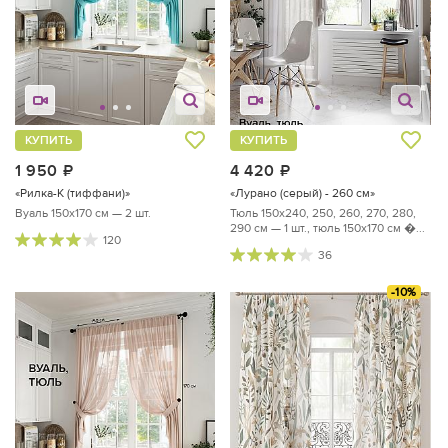
КУПИТЬ
КУПИТЬ
1 950
руб.
4 420
руб.
«Рилка-К (тиффани)»
«Лурано (серый) - 260 см»
Вуаль 150х170 см — 2 шт.
Тюль 150х240, 250, 260, 270, 280,
290 см — 1 шт., тюль 150х170 см �...
120
36
-10%