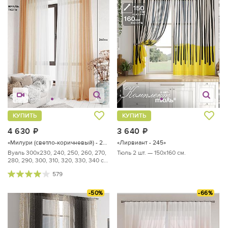
КУПИТЬ
КУПИТЬ
4 630
руб.
3 640
руб.
«Милури (светло-коричневый) - 240 см»
«Лирвиант - 245»
Вуаль 300х230, 240, 250, 260, 270,
Тюль 2 шт. — 150х160 см.
280, 290, 300, 310, 320, 330, 340 см
— 2 шт.
579
-50%
-66%