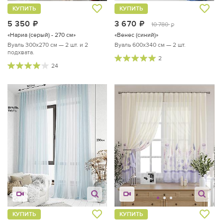
КУПИТЬ
КУПИТЬ
5 350
руб.
3 670
руб.
10 780
руб.
«Нариа (серый) - 270 см»
«Венес (синий)»
Вуаль 300х270 см — 2 шт. и 2
Вуаль 600х340 см — 2 шт.
подхвата.
2
24
КУПИТЬ
КУПИТЬ