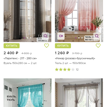
КУПИТЬ
КУПИТЬ
2 400
руб.
1 260
руб.
4 800
3 700
руб.
руб.
«Ларитенс - 217 - 280 см»
«Никар (розово-брусничный)»
Вуаль 150х280 см — 2 шт.
Тюль 2 шт. — 150х180см.
12