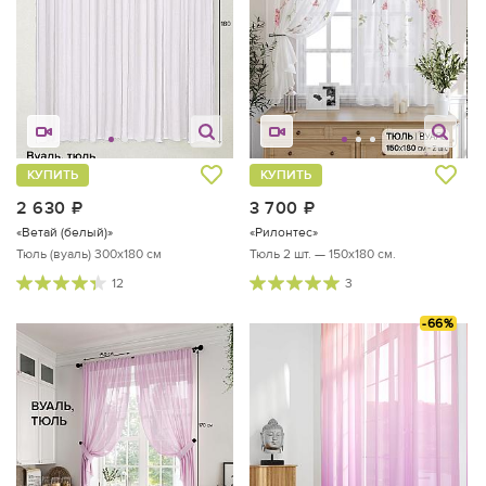
КУПИТЬ
КУПИТЬ
2 630
руб.
3 700
руб.
«Ветай (белый)»
«Рилонтес»
Тюль (вуаль) 300х180 см
Тюль 2 шт. — 150х180 см.
12
3
-66%