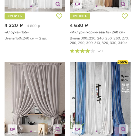
КУПИТЬ
КУПИТЬ
4 320
руб.
4 630
руб.
4 800
руб.
«Алоуна - 155»
«Милури (коричневый) - 240 см»
Вуаль 150х240 см — 2 шт.
Вуаль 300х230, 240, 250, 260, 270,
280, 290, 300, 310, 320, 330, 340 см
— 2 шт.
579
-66%