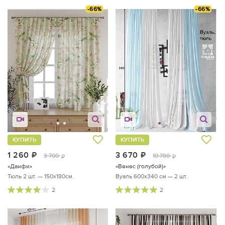
-66%
-66%
КУПИТЬ
КУПИТЬ
1 260
руб.
3 670
руб.
3 700
10 780
руб.
руб.
«Данфи»
«Венес (голубой)»
Тюль 2 шт. — 150х180см.
Вуаль 600х340 см — 2 шт.
2
2