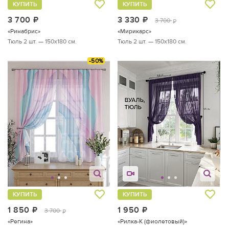
КУПИТЬ
КУПИТЬ
3 700
руб.
3 330
руб.
3 700
руб.
«Ринабрис»
«Мирикарс»
Тюль 2 шт. — 150х180 см.
Тюль 2 шт. — 150х180 см.
-50%
КУПИТЬ
КУПИТЬ
1 850
руб.
1 950
руб.
3 700
руб.
«Регина»
«Рилка-К (фиолетовый)»