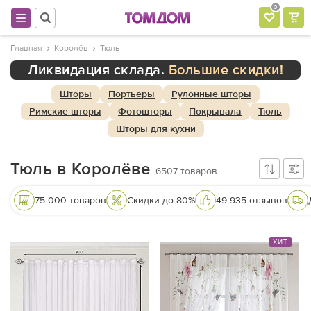
0
Главная
Королёв
Тюль
Ликвидация склада.
Большие скидки!
Шторы
Портьеры
Рулонные шторы
Римские шторы
Фотошторы
Покрывала
Тюль
Шторы для кухни
Тюль в Королёве
6507
товаров
75 000 товаров
Скидки до 80%
49 935 отзывов
ХИТ