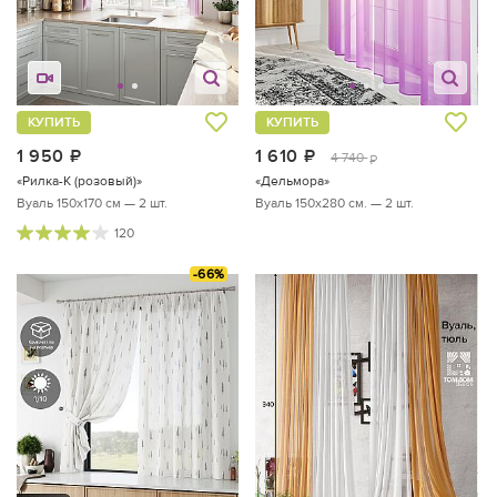
КУПИТЬ
КУПИТЬ
1 950
руб.
1 610
руб.
4 740
руб.
«Рилка-К (розовый)»
«Дельмора»
Вуаль 150х170 см — 2 шт.
Вуаль 150х280 см. — 2 шт.
120
-66%