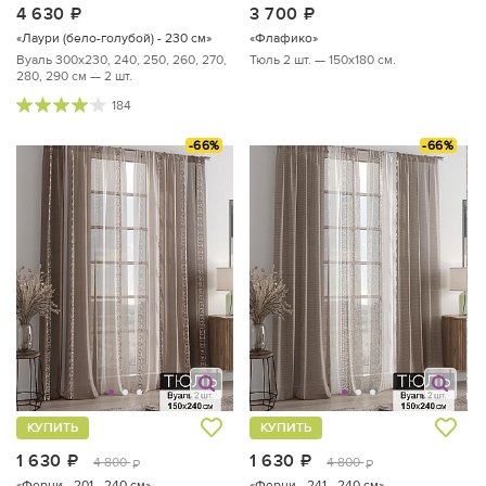
4 630
руб.
3 700
руб.
«Лаури (бело-голубой) - 230 см»
«Флафико»
Вуаль 300х230, 240, 250, 260, 270,
Тюль 2 шт. — 150х180 см.
280, 290 см — 2 шт.
184
-66%
-66%
КУПИТЬ
КУПИТЬ
1 630
руб.
1 630
руб.
4 800
4 800
руб.
руб.
«Ферни - 201 - 240 см»
«Ферни - 241 - 240 см»