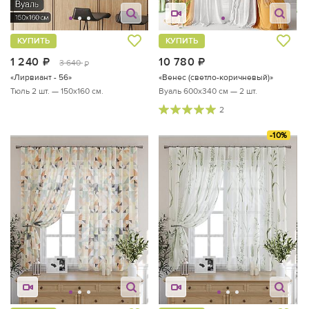
КУПИТЬ
КУПИТЬ
1 240
руб.
10 780
руб.
3 640
руб.
«Лирвиант - 56»
«Венес (светло-коричневый)»
Тюль 2 шт. — 150х160 см.
Вуаль 600х340 см — 2 шт.
2
-10%