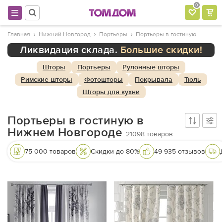
0
Главная
Нижний Новгород
Портьеры
Портьеры в гостиную
Ликвидация склада.
Большие скидки!
Шторы
Портьеры
Рулонные шторы
Римские шторы
Фотошторы
Покрывала
Тюль
Шторы для кухни
Портьеры в гостиную в
Нижнем Новгороде
21098
товаров
75 000 товаров
Скидки до 80%
49 935 отзывов