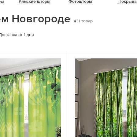
ры
Римские шторы
Фотошторы
Покрыва
ем Новгороде
431
товар
Доставка от 1 дня