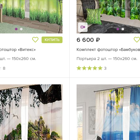
руб.
6 600
руб.
КУПИТЬ
отоштор «Витекс»
шт. — 150х260 см.
Портьера 2 шт. — 150х260 см.
8
3