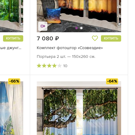
7 080
руб.
КУПИТЬ
КУПИТЬ
Комплект фотоштор «Бамбуковые джунгли»
Комплект фотоштор «Созвездие»
Портьера 2 шт. — 150х260 см.
10
-66%
-64%