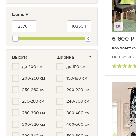
Коричневый
Цена, ₽
Зеленый
Бирюзовый
Синий/Голубой
6 600
Белый
Комплект ф
Серый/черный
Высота
Ширина
Портьера 2 
до 200 см
до 150 см
Серый
Золотой
200-250 см
150-180 см
Серебристый
250-260 см
200-220 см
270-280 см
240-300 см
280-300 см
300-400 см
300-320 см
400-500 см
320-340 см
500-600 см