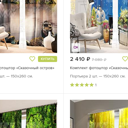
руб.
2 410
руб.
КУПИТЬ
7 080
руб.
отоштор «Сказочный остров»
Комплект фотоштор «Сказочн
шт. — 150х260 см.
Портьера 2 шт. — 150х260 см.
1