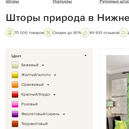
Шторы
Портьеры
Рулонные што
Шторы природа в Нижн
75 000 товаров
Скидки до 80%
49 935 отзывов
Цвет
Бежевый
Желтый/золото
Оранжевый
Красный/бордо
Розовый
Фиолетовый/сирень
Терракотовый