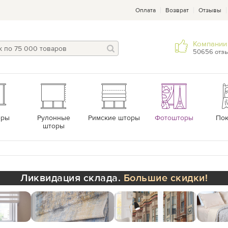
Оплата
Возврат
Отзывы
Компании 
50656 отз
еры
Рулонные
Римские шторы
Фотошторы
По
шторы
Ликвидация склада.
Большие скидки!