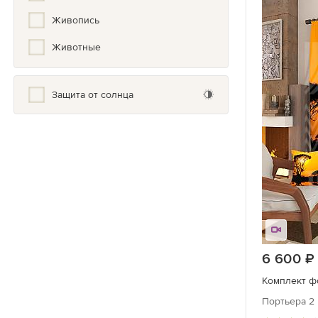
Живопись
Животные
Загадочные
Защита от солнца
Зимние
История
Космос
Креативные
Молодежные
Море и реки
6 600
Небоскребы
Комплект фо
Природа
Портьера 2 
Фрески