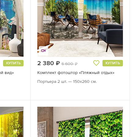
2 380
руб.
КУПИТЬ
КУПИТЬ
6 600
руб.
ый вид»
Комплект фотоштор «Пляжный отдых»
Портьера 2 шт. — 150х260 см.