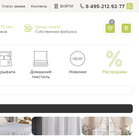
8-495-212-92-77
Статус заказа
Контакты
ВОЙТИ
0
15 лет
Цены ниже!
ывов
Собственная фабрика
крывала
Домашний
Новинки
Распродажа
текстиль