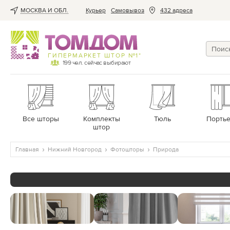
МОСКВА И ОБЛ.
Курьер
Cамовывоз
432 адреса
ГИПЕРМАРКЕТ ШТОР №1*
199
чел. сейчас выбирают
Все шторы
Комплекты
Тюль
Порть
штор
Главная
Нижний Новгород
Фотошторы
Природа