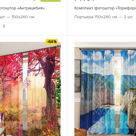
отоштор «Антрацибия»
Комплект фотоштор «Торифор
шт. — 150х260 см.
Портьера 150х260 см. — 2 шт.
5
-64%