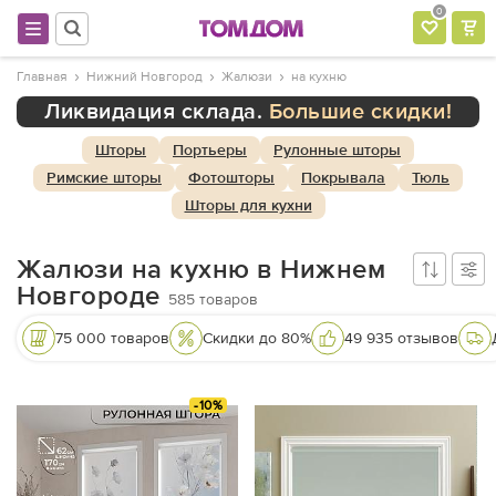
0
Главная
Нижний Новгород
Жалюзи
на кухню
Ликвидация склада.
Большие скидки!
Шторы
Портьеры
Рулонные шторы
Римские шторы
Фотошторы
Покрывала
Тюль
Шторы для кухни
Жалюзи на кухню в Нижнем
Новгороде
585
товаров
75 000 товаров
Скидки до 80%
49 935 отзывов
-10%