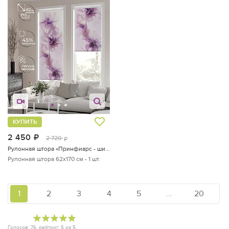
КУПИТЬ
2 450
руб.
2 720
руб.
Рулонная штора «Принфиарс - ширина 62 см»
Рулонная штора 62х170 см - 1 шт.
1
2
3
4
5
...
20
Голосов:
76
, рейтинг:
5
из
5