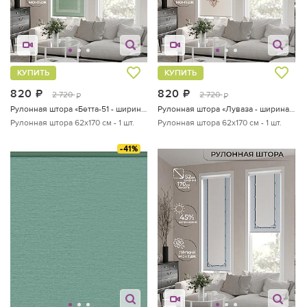
КУПИТЬ
КУПИТЬ
820
руб.
820
руб.
2 720
2 720
руб.
руб.
Рулонная штора «Бетта-51 - ширина 62 см»
Рулонная штора «Луваза - ширина 62 см»
Рулонная штора 62х170 см - 1 шт.
Рулонная штора 62х170 см - 1 шт.
-41%