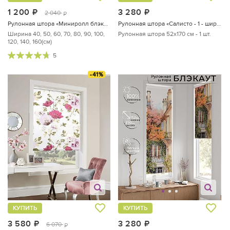
1 200
руб.
3 280
руб.
2 040
руб.
Рулонная штора «Миниролл блэкаут Акварельные цветы - ширина 80 см.»
Рулонная штора «Салисто - 1 - ширина 52 см»
Ширина 40, 50, 60, 70, 80, 90, 100,
Рулонная штора 52х170 см - 1 шт.
120, 140, 160(см)
5
-41%
КУПИТЬ
КУПИТЬ
3 580
руб.
3 280
руб.
6 070
руб.