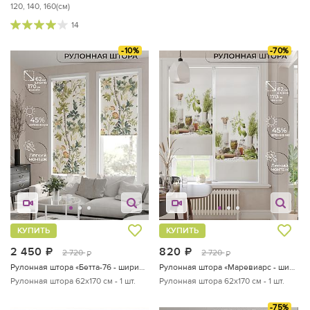
120, 140, 160(см)
14
-10%
-70%
КУПИТЬ
КУПИТЬ
2 450
руб.
820
руб.
2 720
2 720
руб.
руб.
Рулонная штора «Бетта-76 - ширина 62 см»
Рулонная штора «Маревиарс - ширина 62 см»
Рулонная штора 62х170 см - 1 шт.
Рулонная штора 62х170 см - 1 шт.
-75%