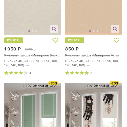
КУПИТЬ
КУПИТЬ
1 050
руб.
850
руб.
1 770
руб.
Рулонная штора «Миниролл Блэкаут Натур - ширина 60 см.»
Рулонная штора «Миниролл Аспен (абрикосовый)»
Ширина 40, 50, 60, 70, 80, 90, 100,
Ширина 40, 50, 60, 70, 80, 90, 100,
120, 140, 160(см)
120, 140, 160(см)
4
2
-70%
-70%