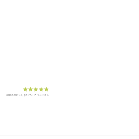
Голосов:
64
, рейтинг:
4.8
из
5