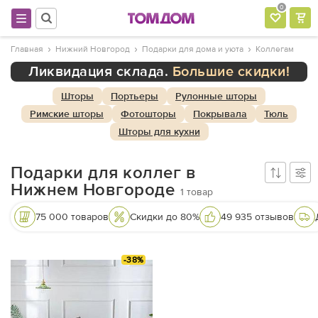
0
Главная
Нижний Новгород
Подарки для дома и уюта
Коллегам
Ликвидация склада.
Большие скидки!
Шторы
Портьеры
Рулонные шторы
Римские шторы
Фотошторы
Покрывала
Тюль
Шторы для кухни
Подарки для коллег в
Нижнем Новгороде
1
товар
75 000 товаров
Скидки до 80%
49 935 отзывов
-38%