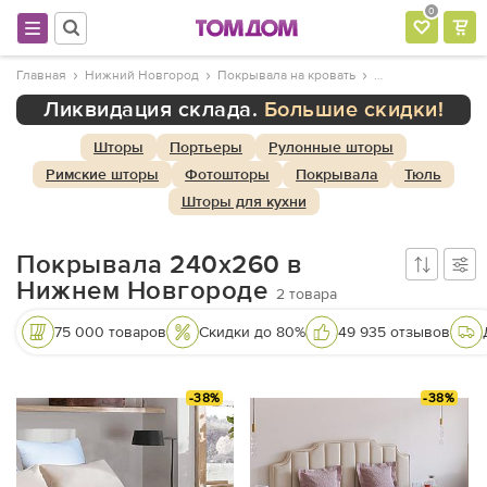
0
Главная
Нижний Новгород
Покрывала на кровать
Ликвидация склада.
Большие скидки!
Шторы
Портьеры
Рулонные шторы
Римские шторы
Фотошторы
Покрывала
Тюль
Шторы для кухни
Покрывала 240х260 в
Нижнем Новгороде
2
товара
75 000 товаров
Скидки до 80%
49 935 отзывов
-38%
-38%