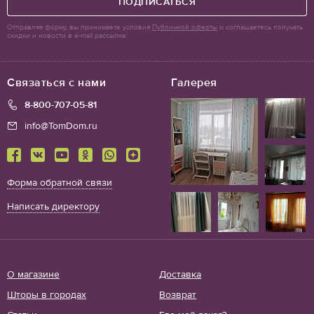
ПОДПИСАТЬСЯ
Отправляя форму, вы принимаете условия
Публичной оферты
и соглашаетесь получать
скидки и новости в e-mail рассылке
Связаться с нами
Галерея
8-800-707-05-81
info@TomDom.ru
Форма обратной связи
Написать директору
О магазине
Доставка
Шторы в городах
Возврат