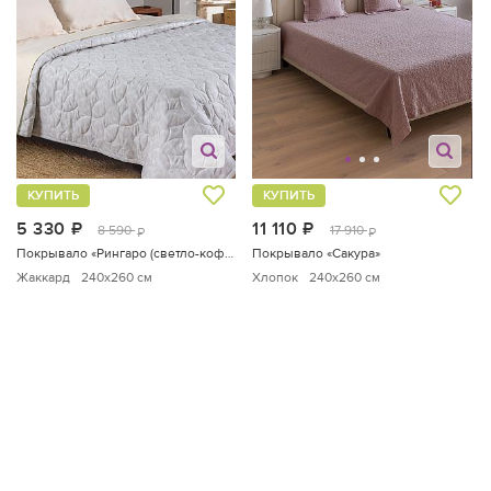
КУПИТЬ
КУПИТЬ
5 330
руб.
11 110
руб.
8 590
17 910
руб.
руб.
Покрывало «Рингаро (светло-кофейный)»
Покрывало «Сакура»
Жаккард
240x260 см
Хлопок
240x260 см