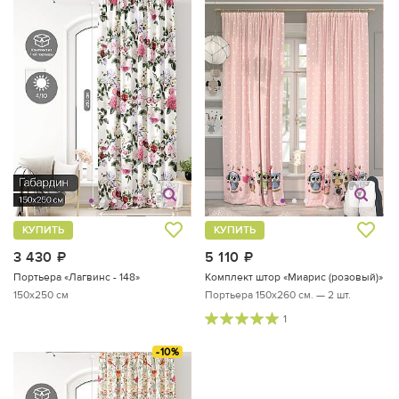
КУПИТЬ
КУПИТЬ
3 430
руб.
5 110
руб.
Портьера «Лагвинс - 148»
Комплект штор «Миарис (розовый)»
150x250 см
Портьера 150х260 см. — 2 шт.
1
-10%