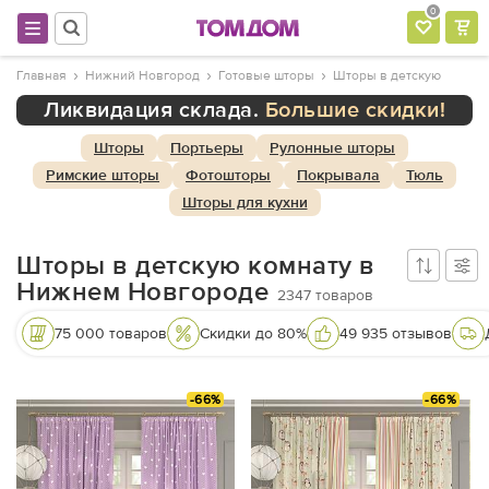
0
Главная
Нижний Новгород
Готовые шторы
Шторы в детскую
Ликвидация склада.
Большие скидки!
Шторы
Портьеры
Рулонные шторы
Римские шторы
Фотошторы
Покрывала
Тюль
Шторы для кухни
Шторы в детскую комнату в
Нижнем Новгороде
2347
товаров
75 000 товаров
Скидки до 80%
49 935 отзывов
-66%
-66%