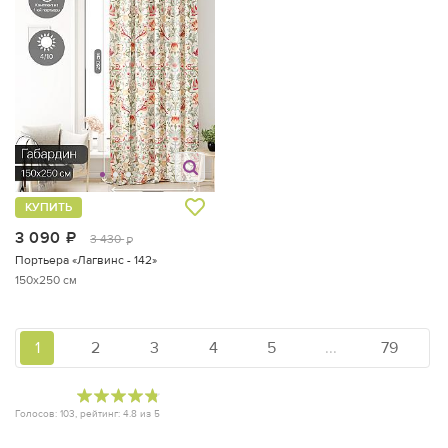
КУПИТЬ
3 090
руб.
3 430
руб.
Портьера «Лагвинс - 142»
150x250 см
1
2
3
4
5
...
79
Голосов:
103
, рейтинг:
4.8
из
5