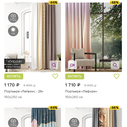
-66%
-68%
КУПИТЬ
КУПИТЬ
1 170
руб.
1 710
руб.
3 430
5 330
руб.
руб.
Портьера «Лагвинс - 26»
Портьера «Лафори»
150x250 см
150x260 см
-66%
-66%