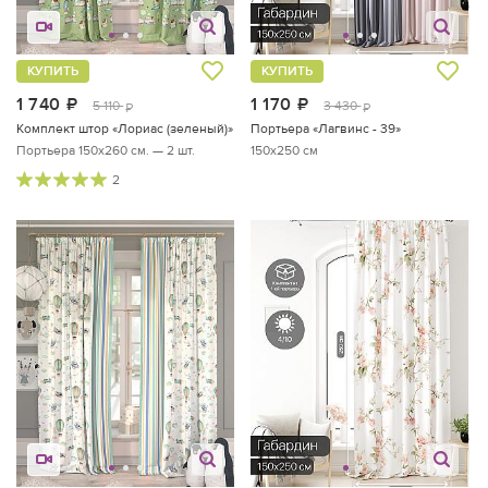
КУПИТЬ
КУПИТЬ
1 740
руб.
1 170
руб.
5 110
3 430
руб.
руб.
Комплект штор «Лориас (зеленый)»
Портьера «Лагвинс - 39»
Портьера 150х260 см. — 2 шт.
150x250 см
2