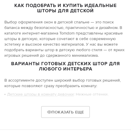
КАК ПОДОБРАТЬ И КУПИТЬ ИДЕАЛЬНЫЕ
ШТОРЫ ДЛЯ ДЕТСКОЙ
Выбор оформления окон в детской спальне — это поиск
баланса между безопасностью, практичностью и дизайном. В
каталоге интернет-магазина Tomdom представлены красивые
шторы в детскую, которые сочетают в себе современную
эстетику и высокое качество материалов. У нас вы можете
подобрать варианты штор в детскую любого стиля — от ярких
игровых решений до сдержанного минимализма.
ВАРИАНТЫ ГОТОВЫХ ДЕТСКИХ ШТОР ДЛЯ
ЛЮБОГО ИНТЕРЬЕРА
В ассортименте доступен широкий выбор готовых решений,
которые позволяют сразу преобразить комнату:
Детские шторы в комнату девочки
: Нежные оттенки,
цветочные принты и воздушные ткани для создания
сказочной атмосферы.
ПОКАЗАТЬ ЕЩЕ
Шторы в детскую комнату мальчика
: Тематические рисунки с
техникой, космосом или супергероями в классических
«мужских» тонах.
Шторы в комнату подростка
: Современные детские шторы в