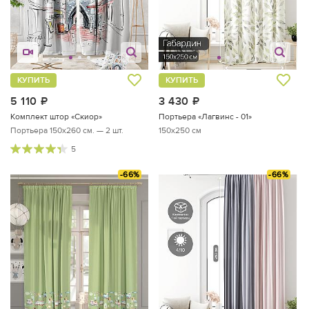
КУПИТЬ
КУПИТЬ
5 110
руб.
3 430
руб.
Комплект штор «Скиор»
Портьера «Лагвинс - 01»
Портьера 150х260 см. — 2 шт.
150x250 см
5
-66%
-66%