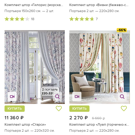
Комплект штор «Гилорис (морская волна)»
Комплект штор «Виани (бежево-синий)»
Портьера 150х260 см. — 2 шт.
Портьера 2 шт. — 220х280 см.
18
7
-66%
КУПИТЬ
КУПИТЬ
11 360
руб.
2 270
руб.
6 660
руб.
Комплект штор «Старси»
Комплект штор «Луеп (горчично-красный)»
Портьера 2 шт. — 220х320 см.
Портьера 2 шт. — 220х280 см.