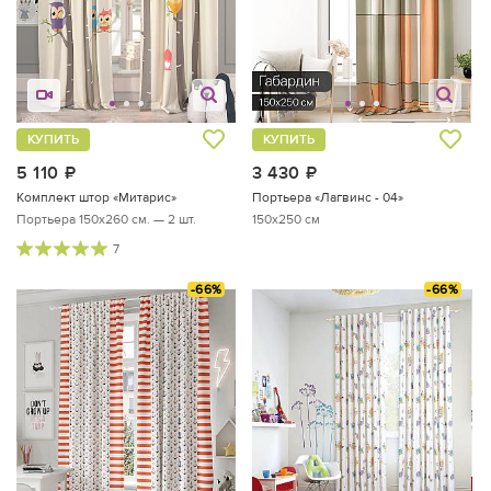
КУПИТЬ
КУПИТЬ
5 110
руб.
3 430
руб.
Комплект штор «Митарис»
Портьера «Лагвинс - 04»
Портьера 150х260 см. — 2 шт.
150x250 см
7
-66%
-66%