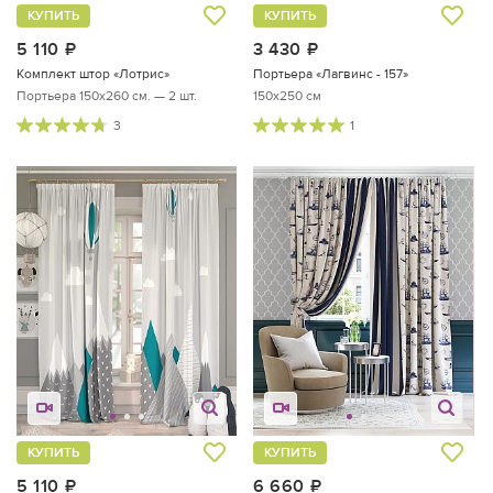
КУПИТЬ
КУПИТЬ
5 110
руб.
3 430
руб.
Комплект штор «Лотрис»
Портьера «Лагвинс - 157»
Портьера 150х260 см. — 2 шт.
150x250 см
3
1
КУПИТЬ
КУПИТЬ
5 110
руб.
6 660
руб.