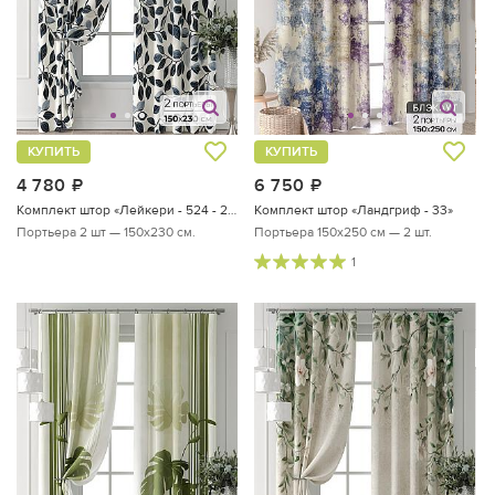
КУПИТЬ
КУПИТЬ
4 780
руб.
6 750
руб.
Комплект штор «Лейкери - 524 - 230 см»
Комплект штор «Ландгриф - 33»
Портьера 2 шт — 150х230 см.
Портьера 150х250 см — 2 шт.
1