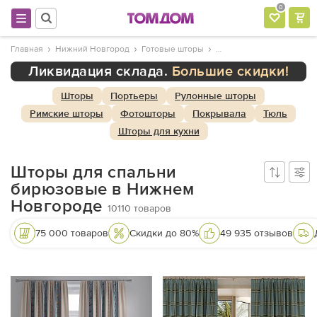
0
Главная
Нижний Новгород
Готовые шторы
Ликвидация склада.
Большие скидки!
Шторы
Портьеры
Рулонные шторы
Римские шторы
Фотошторы
Покрывала
Тюль
Шторы для кухни
Шторы для спальни
бирюзовые в Нижнем
Новгороде
10110
товаров
75 000 товаров
Скидки до 80%
49 935 отзывов