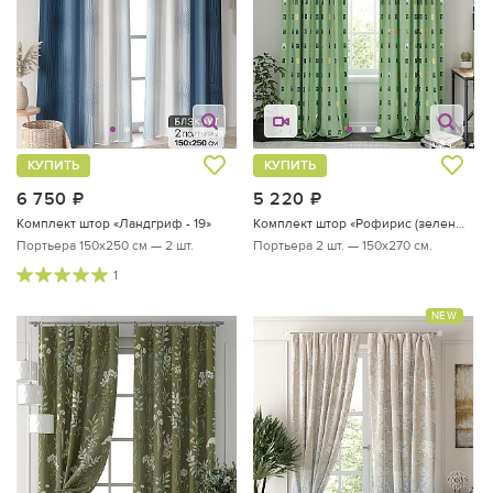
КУПИТЬ
КУПИТЬ
6 750
руб.
5 220
руб.
Комплект штор «Ландгриф - 19»
Комплект штор «Рофирис (зеленый)»
Портьера 150х250 см — 2 шт.
Портьера 2 шт. — 150х270 см.
1
NEW