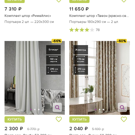
7 310
руб.
11 650
руб.
Комплект штор «Римейлис»
Комплект штор «Твеон (красно-серый)»
Портьера 2 шт. — 220х300 см
Портьеры 180х290 см — 2 шт.
78
-66%
-60%
КУПИТЬ
КУПИТЬ
2 300
руб.
2 040
руб.
6 770
5 100
руб.
руб.