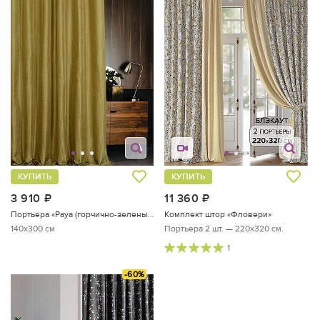
КУПИТЬ
КУПИТЬ
3 910
руб.
11 360
руб.
Портьера «Рауа (горчично-зеленый)»
Комплект штор «Фловери»
140x300 см
Портьера 2 шт. — 220х320 см.
1
-60%