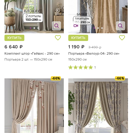
КУПИТЬ
КУПИТЬ
6 640
руб.
1 190
руб.
3 490
руб.
Комплект штор «Гейвис - 290 см»
Портьера «Велоур-04- 290 см»
Портьера 2 шт. — 150х290 см
150x290 см
1
-66%
-66%