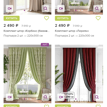
КУПИТЬ
КУПИТЬ
2 490
руб.
2 490
руб.
7 310
7 310
руб.
руб.
Комплект штор «Корбинс (бежевый)»
Комплект штор «Лириян»
Портьера 2 шт. — 220х300 см
Портьера 2 шт. — 220х300 см
ХИТ
КУПИТЬ
КУПИТЬ