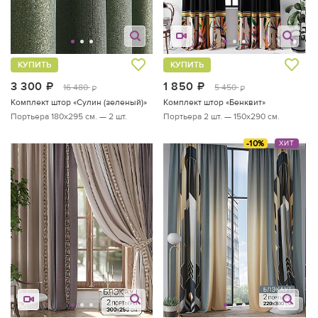
КУПИТЬ
КУПИТЬ
3 300
руб.
1 850
руб.
16 480
5 450
руб.
руб.
Комплект штор «Сулин (зеленый)»
Комплект штор «Бенквит»
Портьера 180х295 см. — 2 шт.
Портьера 2 шт. — 150х290 см.
-10%
ХИТ