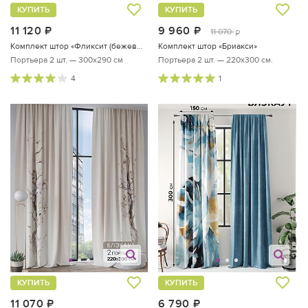
КУПИТЬ
КУПИТЬ
11 120
руб.
9 960
руб.
11 070
руб.
Комплект штор «Фликсит (бежевый) - 290 см»
Комплект штор «Бриакси»
Портьера 2 шт. — 300х290 см
Портьера 2 шт. — 220х300 см.
4
1
КУПИТЬ
КУПИТЬ
11 070
руб.
6 790
руб.