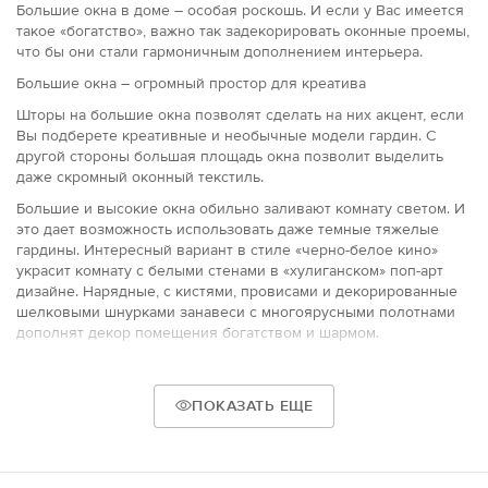
Большие окна в доме – особая роскошь. И если у Вас имеется
такое «богатство», важно так задекорировать оконные проемы,
что бы они стали гармоничным дополнением интерьера.
Большие окна – огромный простор для креатива
Шторы на большие окна позволят сделать на них акцент, если
Вы подберете креативные и необычные модели гардин. С
другой стороны большая площадь окна позволит выделить
даже скромный оконный текстиль.
Большие и высокие окна обильно заливают комнату светом. И
это дает возможность использовать даже темные тяжелые
гардины. Интересный вариант в стиле «черно-белое кино»
украсит комнату с белыми стенами в «хулиганском» поп-арт
дизайне. Нарядные, с кистями, провисами и декорированные
шелковыми шнурками занавеси с многоярусными полотнами
дополнят декор помещения богатством и шармом.
Большие шторы на высоких окнах, между которыми красуется
нежный светлый тюль отлично смотрятся в помещениях с
интерьерными стилями:
ПОКАЗАТЬ ЕЩЕ
готическим;
итальянским;