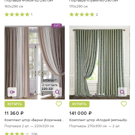
Портьера «Рокби-52-290 см»
Портьера «Луани-60-290 см»
160x290 см
170x290 см
1
2
ХИТ
КУПИТЬ
КУПИТЬ
11 360
руб.
141 000
руб.
Комплект штор «Берни (Коричневый)»
Комплект штор «Клодий (мятный)»
Портьера 2 шт. — 220х320 см.
Портьеры 270х300 см. — 2 шт.
206