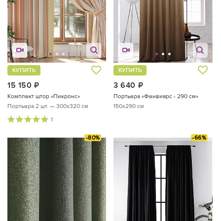
КУПИТЬ
КУПИТЬ
15 150
руб.
3 640
руб.
Комплект штор «Пикронс»
Портьера «Фенвиарс - 290 см»
Портьера 2 шт. — 300х320 см
150x290 см
1
-80%
-66%