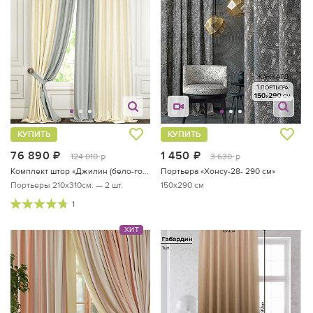
КУПИТЬ
КУПИТЬ
76 890
руб.
1 450
руб.
124 010
3 630
руб.
руб.
Комплект штор «Джилин (бело-голубой)»
Портьера «Хонсу-28- 290 см»
Портьеры 210х310см. — 2 шт.
150x290 см
1
ХИТ