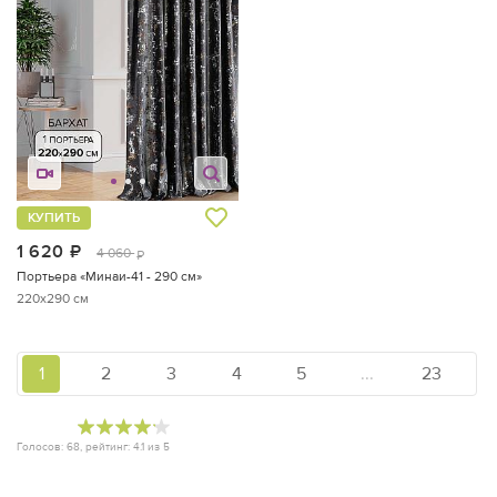
КУПИТЬ
1 620
руб.
4 060
руб.
Портьера «Минаи-41 - 290 см»
220x290 см
1
2
3
4
5
...
23
Голосов:
68
, рейтинг:
4.1
из
5