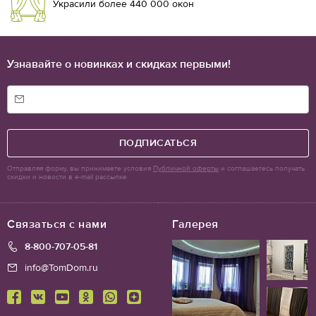
Украсили более 440 000 окон
драпировка, мелкие складки или присобранные полотна на
огромных окнах добавят помещению легкости и романтизма.
Узнавайте о новинках и скидках первыми!
ПОДПИСАТЬСЯ
Отправляя форму, вы принимаете условия
Публичной оферты
и соглашаетесь получать
скидки и новости в e-mail рассылке
Связаться с нами
Галерея
8-800-707-05-81
info@TomDom.ru