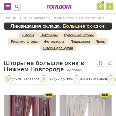
0
Главная
Нижний Новгород
Готовые шторы
По назначению
Ликвидация склада.
Большие скидки!
Шторы
Портьеры
Рулонные шторы
Римские шторы
Фотошторы
Покрывала
Тюль
Шторы для кухни
Шторы на большие окна в
Нижнем Новгороде
661
товар
75 000 товаров
Скидки до 80%
49 935 отзывов
-66%
-66%