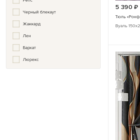
Репс
Классический
5 390
Черный блекаут
Клетка
Тюль «Ронф
Жаккард
Комбинированные
Вуаль 150х2
Лен
Космос
Бархат
Красивый
Люрекс
Кружево
Шенилл
Купон
Канвас
Кухонный
Нубук
ЛЮКС
Лаванда
Лофт
Меланж