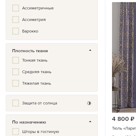
Ассиметричные
Ассиметрия
Барокко
Бохо
Плотность ткани
Вензеля
Тонкая ткань
Вертикальная полоска
Средняя ткань
Геометрия
Тяжелая ткань
Город
Горох
Защита от солнца
Градиент
4 800
По назначению
Гранж
Тюль «Ларит
Шторы в гостиную
Греческий