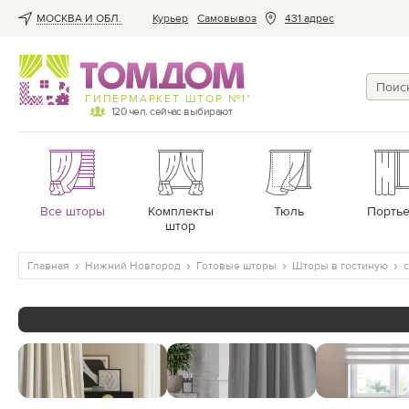
МОСКВА И ОБЛ.
Курьер
Cамовывоз
431 адрес
ГИПЕРМАРКЕТ ШТОР №1*
120
чел. сейчас выбирают
Все шторы
Комплекты
Тюль
Порть
штор
Главная
Нижний Новгород
Готовые шторы
Шторы в гостиную