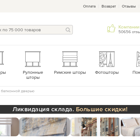
Оплата
Возврат
Отзывы
Компании 
50656 отз
еры
Рулонные
Римские шторы
Фотошторы
По
шторы
с балконной дверью
Ликвидация склада.
Большие скидки!