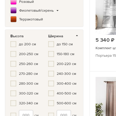
Розовый
Фиолетовый/сирень
Терракотовый
Коричневый
Высота
Ширина
Зеленый
5 340
до 200 см
до 150 см
Бирюзовый
Комплект шт
200-250 см
150-180 см
Синий/Голубой
Портьера 15
Белый
250-260 см
200-220 см
Серый/черный
270-280 см
240-300 см
Мультиколор
280-300 см
300-400 см
Черно-белый
300-320 см
400-500 см
Серый
320-340 см
500-600 см
Золотой
см
см