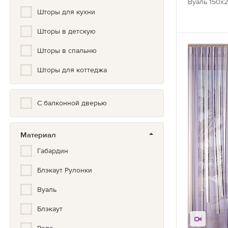
Вуаль 150х2
Шторы для кухни
Дамаск
Шторы в детскую
Дерево
Шторы в спальню
Детский
Шторы для коттеджа
Жаккард
Животные
С балконной дверью
Зигзаг
Зимний
Материал
Габардин
Золото, Серебро, Бронза
Блэкаут Рулонки
Иллюстрация
Вуаль
Кантри
Блэкаут
Китайский