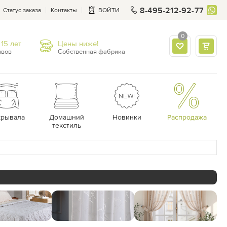
8-495-212-92-77
Статус заказа
Контакты
ВОЙТИ
0
15 лет
Цены ниже!
ывов
Собственная фабрика
крывала
Домашний
Новинки
Распродажа
текстиль