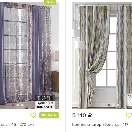
NEW
руб.
5 110
руб.
КУПИТЬ
енс - 45 - 270 см»
Комплект штор «Бельтер - 117 -