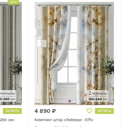
NEW
4 890
руб.
КУПИТЬ
КУПИТЬ
 260 см»
Комплект штор «Лейкери - 875»