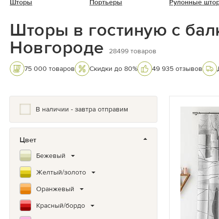
Шторы
Портьеры
Рулонные што
Шторы в гостиную с ба
Новгороде
28499
товаров
75 000 товаров
Скидки до 80%
49 935 отзывов
В наличии - завтра отправим
Цвет
Бежевый
Желтый/золото
Оранжевый
Красный/бордо