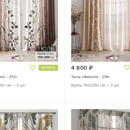
руб.
4 800
руб.
КУПИТЬ
ес - 213»
Тюль «Фиолли - 214»
50 см — 2 шт.
Вуаль 150х250 см — 2 шт.