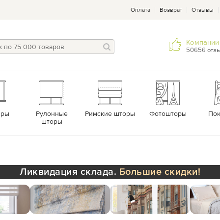
Оплата
Возврат
Отзывы
Компании 
50656 отз
еры
Рулонные
Римские шторы
Фотошторы
По
шторы
Ликвидация склада.
Большие скидки!