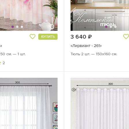
руб.
3 640
руб.
КУПИТЬ
»
«Лирвиант - 261»
50 см. — 1 шт.
Тюль 2 шт. — 150х160 см.
2