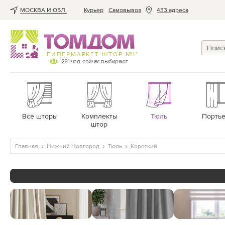
МОСКВА И ОБЛ.
Курьер
Cамовывоз
433 адреса
ГИПЕРМАРКЕТ ШТОР №1*
281
чел. сейчас выбирают
Все шторы
Комплекты
Тюль
Порть
штор
Главная
Нижний Новгород
Тюль
Короткий