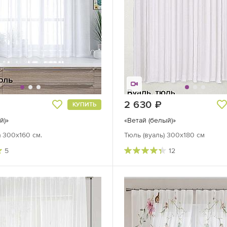
руб.
2 630
руб.
КУПИТЬ
й)»
«Ветай (белый)»
) 300х160 см.
Тюль (вуаль) 300х180 см
5
12