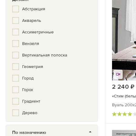
Золотой
Абстракция
Серебристый
Акварель
Бронза
Ассиметричные
Вензеля
Вертикальная полоска
Геометрия
Город
2 240
Горох
«Стим (белы
Градиент
Вуаль 200х2
Дерево
Детский
По назначению
Зигзаг