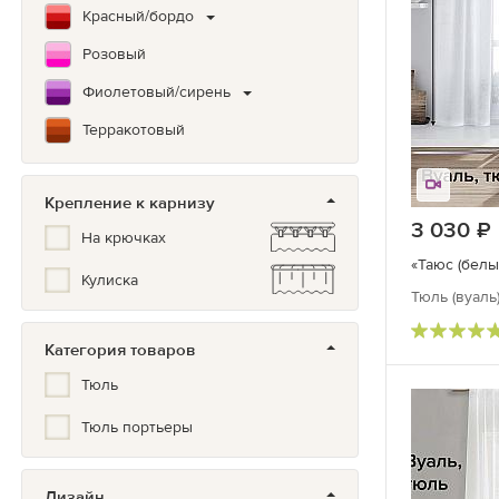
Красный/бордо
Розовый
Фиолетовый/сирень
Терракотовый
Коричневый
Крепление к карнизу
Зеленый
3 030
На крючках
Бирюзовый
«Таюс (белы
Кулиска
Синий/Голубой
Тюль (вуаль
Белый
Категория товаров
Серый/черный
Тюль
Мультиколор
Тюль портьеры
Черно-белый
Серый
Дизайн