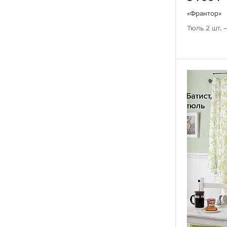
С бабочками
«Франтор»
С розами
Тюль 2 шт. 
Скандинавский
Современный
Тропический
Узоры
Фото принт
Французский
Цветочный
Шебби шик