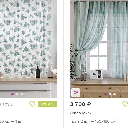
руб.
3 700
руб.
КУПИТЬ
3 570
руб.
«Рилондис»
80 см — 1 шт.
Тюль 2 шт. — 150х180 см.