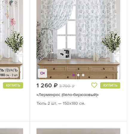
1 260
руб.
КУПИТЬ
КУПИТЬ
3 700
руб.
«Лерменрос (бело-бирюзовый)»
Тюль 2 шт. — 150х180 см.