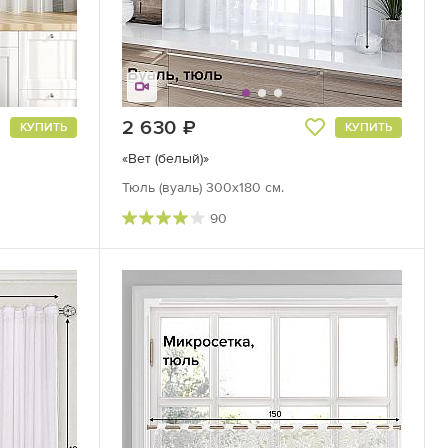
2 630
руб.
КУПИТЬ
КУПИТЬ
«Вет (белый)»
Тюль (вуаль) 300х180 см.
90