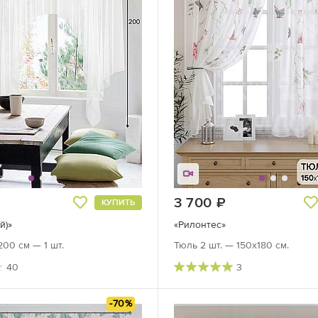
руб.
3 700
руб.
КУПИТЬ
й)»
«Рилонтес»
00 см — 1 шт.
Тюль 2 шт. — 150х180 см.
40
3
-70%