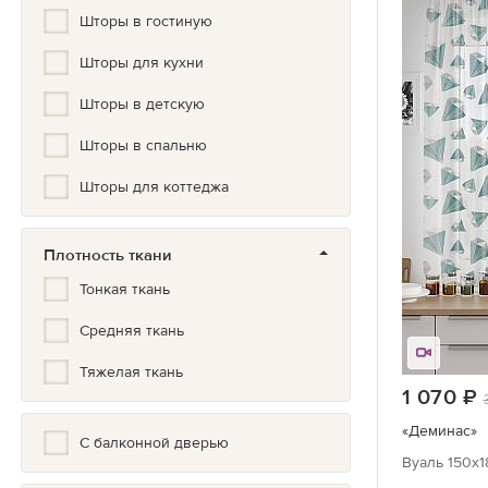
Шторы в гостиную
Золото, Серебро, Бронза
Шторы для кухни
Иллюстрация
Шторы в детскую
Кантри
Шторы в спальню
Классический
Шторы для коттеджа
Клетка
Комбинированные
Плотность ткани
Купон
Тонкая ткань
Кухонный
Средняя ткань
Лофт
Тяжелая ткань
1 070
Мелкий рисунок
«Деминас»
С балконной дверью
Минимализм
Вуаль 150х1