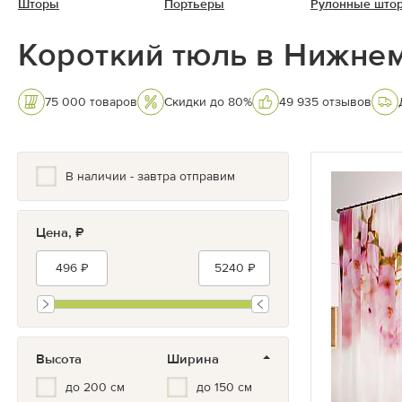
Шторы
Портьеры
Рулонные што
Короткий тюль в Нижне
75 000 товаров
Скидки до 80%
49 935 отзывов
В наличии - завтра отправим
Цена, ₽
Высота
Ширина
до 200 см
до 150 см