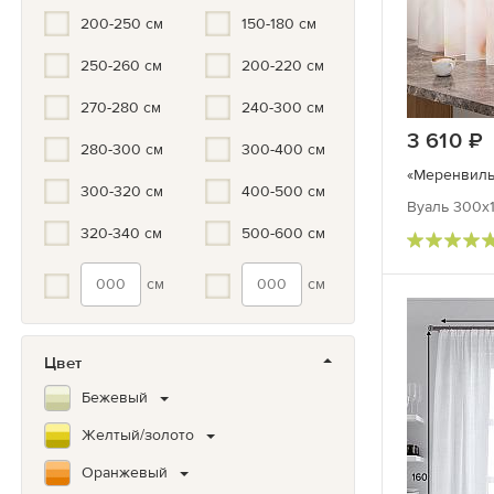
200-250 см
150-180 см
250-260 см
200-220 см
270-280 см
240-300 см
3 610
280-300 см
300-400 см
«Меренвиль
300-320 см
400-500 см
Вуаль 300х1
320-340 см
500-600 см
см
см
Цвет
Бежевый
Желтый/золото
Оранжевый