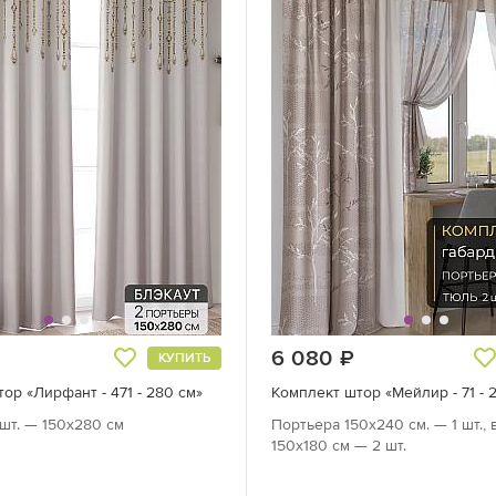
руб.
6 080
руб.
КУПИТЬ
ор «Лирфант - 471 - 280 см»
Комплект штор «Мейлир - 71 - 
шт. — 150х280 см
Портьера 150х240 см. — 1 шт., 
150х180 см — 2 шт.