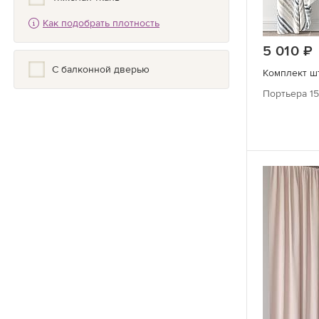
Меланж
Как подобрать плотность
Мелкий рисунок
5 010
Минимализм
С балконной дверью
Комплект шт
Модерн
Портьера 15
Морские
Мультики
Надписи/Буквы
Натуральные цвета
Нюдовый
Один цвет
Однотонные с элементами
Орнамент