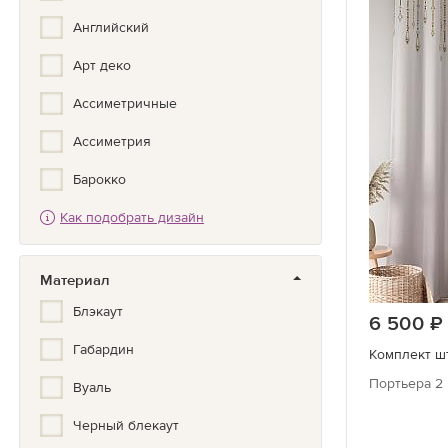
Английский
Арт деко
Ассиметричные
Ассиметрия
Барокко
Как подобрать дизайн
Бохо
Вензеля
Материал
Вертикальная полоска
Блэкаут
6 500
Геометрия
Габардин
Комплект шт
Город
Портьера 2 
Вуаль
Горох
Черный блекаут
Градиент