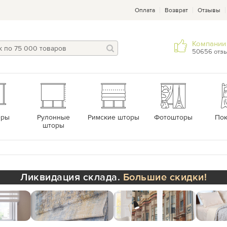
Оплата
Возврат
Отзывы
Компании 
50656 отз
еры
Рулонные
Римские шторы
Фотошторы
По
шторы
Ликвидация склада.
Большие скидки!