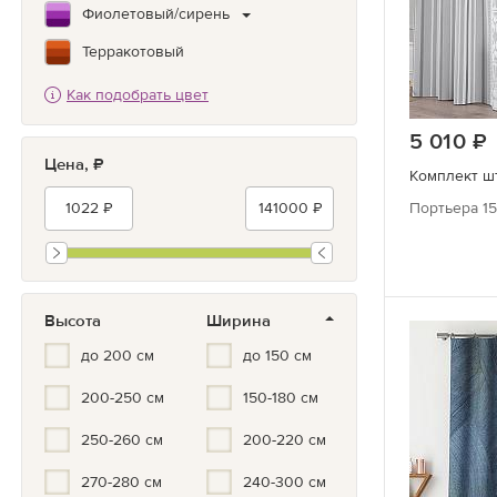
Фиолетовый/сирень
Терракотовый
Коричневый
Как подобрать цвет
Зеленый
5 010
Цена, ₽
Бирюзовый
Комплект шт
Синий/Голубой
Портьера 15
Белый
Серый/черный
Мультиколор
Высота
Ширина
Черно-белый
до 200 см
до 150 см
Серый
200-250 см
150-180 см
Золотой
250-260 см
200-220 см
Серебристый
270-280 см
240-300 см