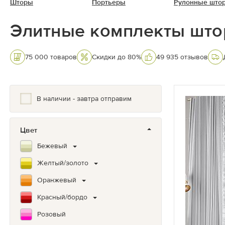
Шторы
Портьеры
Рулонные што
Элитные комплекты што
75 000 товаров
Скидки до 80%
49 935 отзывов
В наличии - завтра отправим
Цвет
Бежевый
Желтый/золото
Оранжевый
Красный/бордо
Розовый