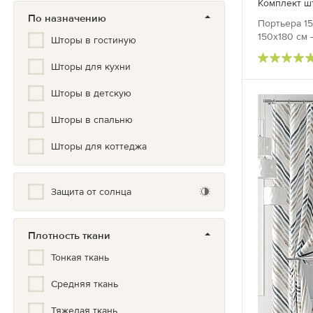
Комплект шт
Китайский
По назначению
Портьера 15
Классический
150х180 см 
Шторы в гостиную
Клетка
Шторы для кухни
Комбинированные
Шторы в детскую
Космос
Шторы в спальню
Красивый
Шторы для коттеджа
Кружево
Купон
Защита от солнца
Кухонный
Плотность ткани
ЛЮКС
Тонкая ткань
Лаванда
Средняя ткань
Лофт
Тяжелая ткань