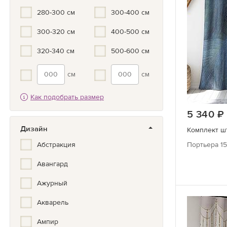
Бронза
280-300 см
300-400 см
300-320 см
400-500 см
320-340 см
500-600 см
см
см
Как подобрать размер
5 340
Дизайн
Комплект шт
Абстракция
Портьера 15
Авангард
Ажурный
Акварель
Ампир