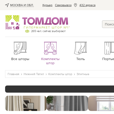
МОСКВА И ОБЛ.
Курьер
Cамовывоз
432 адреса
ГИПЕРМАРКЕТ ШТОР №1*
265
чел. сейчас выбирают
Все шторы
Комплекты
Тюль
Порть
штор
Главная
Нижний Тагил
Комплекты штор
Элитные