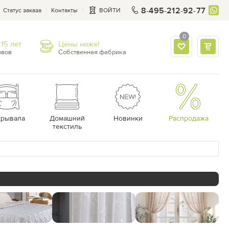
8-495-212-92-77
Статус заказа
Контакты
ВОЙТИ
0
15 лет
Цены ниже!
ывов
Собственная фабрика
крывала
Домашний
Новинки
Распродажа
текстиль