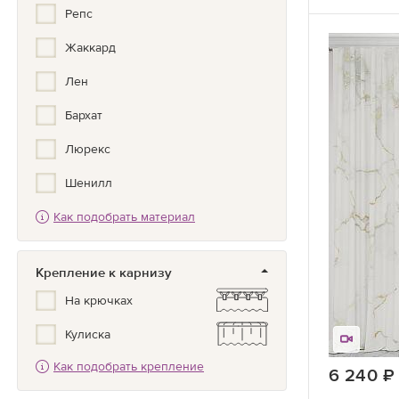
Репс
Гранж
Жаккард
Греческий
Лен
Дамаск
Бархат
Дерево
Люрекс
Детский
Шенилл
Жаккард
Как подобрать материал
Канвас
Животные
Велюр
Зигзаг
Крепление к карнизу
Нубук
На крючках
Золото, Серебро, Бронза
Кулиска
Иллюстрация
Как подобрать крепление
Кантри
6 240