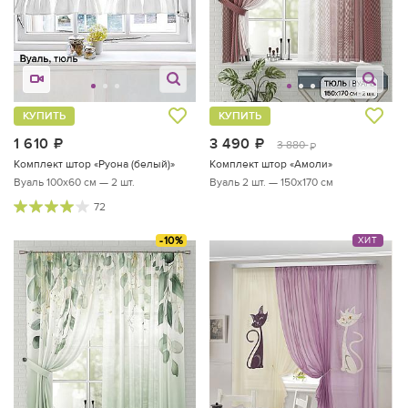
КУПИТЬ
КУПИТЬ
1 610
руб.
3 490
руб.
3 880
руб.
Комплект штор «Руона (белый)»
Комплект штор «Амоли»
Вуаль 100х60 см — 2 шт.
Вуаль 2 шт. — 150х170 см
72
-10%
ХИТ