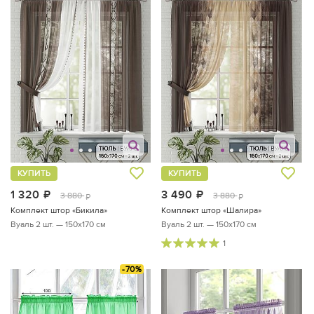
КУПИТЬ
КУПИТЬ
1 320
руб.
3 490
руб.
3 880
3 880
руб.
руб.
Комплект штор «Бикила»
Комплект штор «Шалира»
Вуаль 2 шт. — 150х170 см
Вуаль 2 шт. — 150х170 см
1
-70%