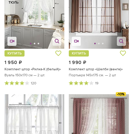
КУПИТЬ
КУПИТЬ
1 950
руб.
1 990
руб.
Комплект штор «Рилка-К (белый)»
Комплект штор «Шелби (венге)»
Вуаль 150х170 см — 2 шт.
Портьера 145х175 см. — 2 шт
120
19
-10%