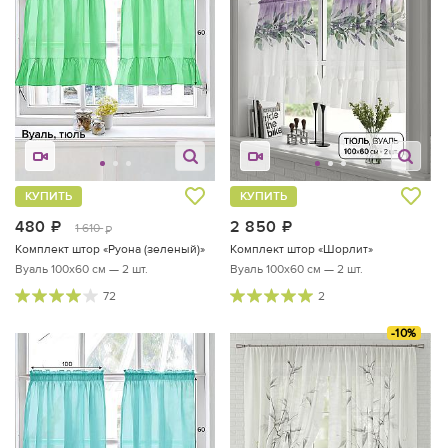
КУПИТЬ
КУПИТЬ
480
руб.
2 850
руб.
1 610
руб.
Комплект штор «Руона (зеленый)»
Комплект штор «Шорлит»
Вуаль 100х60 см — 2 шт.
Вуаль 100х60 см — 2 шт.
72
2
-10%