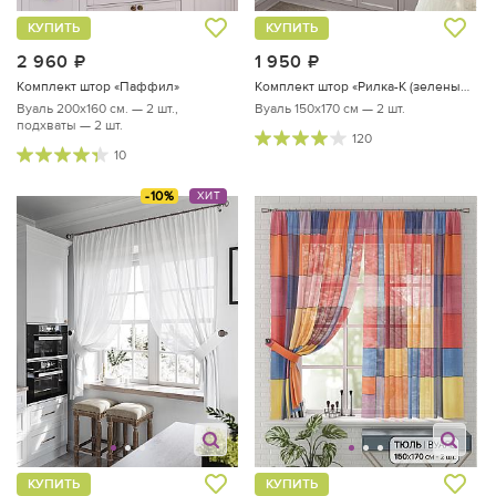
КУПИТЬ
КУПИТЬ
2 960
руб.
1 950
руб.
Комплект штор «Паффил»
Комплект штор «Рилка-К (зеленый)»
Вуаль 200х160 см. — 2 шт.,
Вуаль 150х170 см — 2 шт.
подхваты — 2 шт.
120
10
-10%
ХИТ
КУПИТЬ
КУПИТЬ