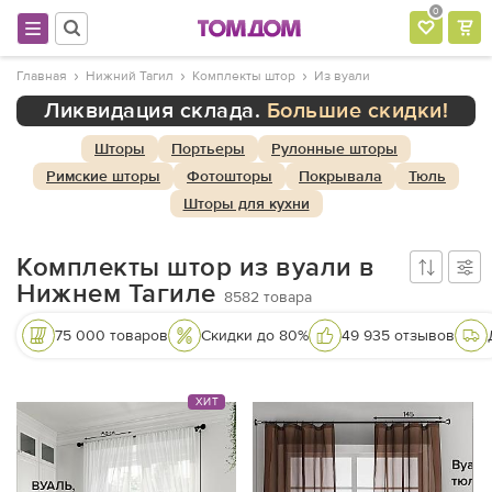
0
Главная
Нижний Тагил
Комплекты штор
Из вуали
Ликвидация склада.
Большие скидки!
Шторы
Портьеры
Рулонные шторы
Римские шторы
Фотошторы
Покрывала
Тюль
Шторы для кухни
Комплекты штор из вуали в
Нижнем Тагиле
8582
товара
75 000 товаров
Скидки до 80%
49 935 отзывов
ХИТ