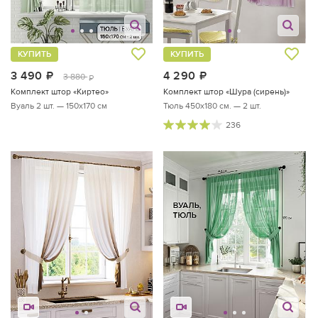
КУПИТЬ
КУПИТЬ
3 490
руб.
4 290
руб.
3 880
руб.
Комплект штор «Киртео»
Комплект штор «Шура (сирень)»
Вуаль 2 шт. — 150х170 см
Тюль 450х180 см. — 2 шт.
236