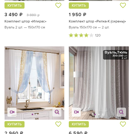
КУПИТЬ
КУПИТЬ
3 490
руб.
1 950
руб.
3 880
руб.
Комплект штор «Илирас»
Комплект штор «Рилка-К (сирень)»
Вуаль 2 шт. — 150х170 см
Вуаль 150х170 см — 2 шт.
120
КУПИТЬ
КУПИТЬ
2 960
руб.
6 590
руб.