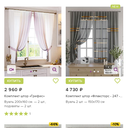
NEW
КУПИТЬ
КУПИТЬ
2 960
руб.
4 730
руб.
Комплект штор «Грифис»
Комплект штор «Флаксторс - 247 - 170 см»
Вуаль 200х160 см. — 2 шт.,
Вуаль 2 шт. — 150х170 см
подхваты — 2 шт.
1
-66%
-10%