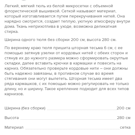
Легкий, мягкий тюль из белой микросетки с объемной
флористической вышивкой. Сеткой называют материал,
который изготавливается путем перекручивания нитей. Она
нарядно смотрится, создает теплую, уютную атмосферу внутри
дома. Ткань неприхотлива в уходе, возможна деликатная
стирка.
Ширина одного тюля без сборки 200 см, высота 280 см.
По верхнему краю тюля пришита шторная тесьма 6 см, с ее
помощью затянув узелки от кордовых нитей с обеих сторон и
стянув их до нужного размера можно сформировать округлые
складки, далее вставить крючки в кармашки и повесить на
карниз. Обязательно проверьте кордовые нити – они должны
быть надежно завязаны, в противном случае во время
стягивания они могут вылететь. Шторная тесьма имеет два
ряда кармашков, с их помощью можно регулировать не только
длину, но и ширину. Такое крепление подходит для всех типов
карнизов.
Ширина (без сборки)
200 см
Высота
280 см
Материал
сетка