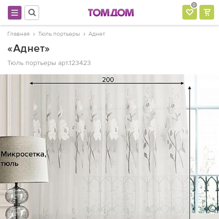
0
Главная
Тюль портьеры
Аднет
«Аднет»
Тюль портьеры
арт.123423