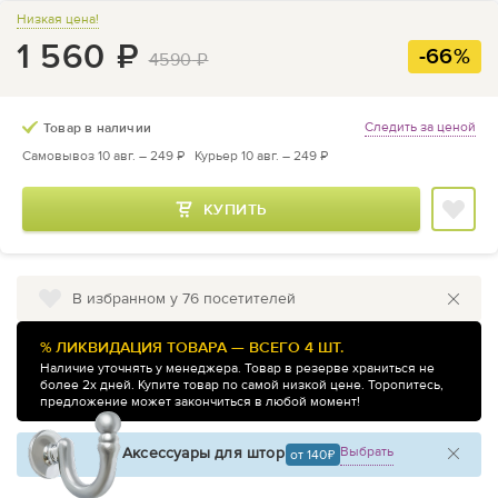
Низкая цена!
1 560
₽
-66%
4590
₽
Следить за ценой
Товар в наличии
Самовывоз 10 авг. –
249 ₽
Курьер 10 авг. –
249 ₽
КУПИТЬ
В избранном у 76 посетителей
% ЛИКВИДАЦИЯ ТОВАРА — ВСЕГО
4
ШТ.
Наличие уточнять у менеджера. Товар в резерве храниться не
более 2х дней. Купите товар по самой низкой цене. Торопитесь,
предложение может закончиться в любой момент!
Аксессуары для штор
Выбрать
от 140