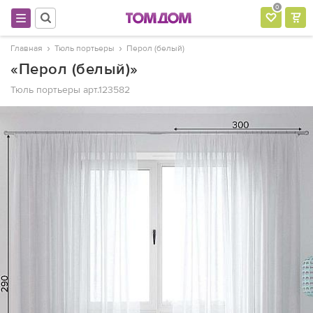
0
Главная
Тюль портьеры
Перол (белый)
«Перол (белый)»
Тюль портьеры
арт.123582