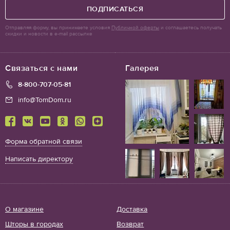
ПОДПИСАТЬСЯ
Отправляя форму, вы принимаете условия
Публичной оферты
и соглашаетесь получать
скидки и новости в e-mail рассылке
Связаться с нами
Галерея
8-800-707-05-81
info@TomDom.ru
Форма обратной связи
Написать директору
О магазине
Доставка
Шторы в городах
Возврат