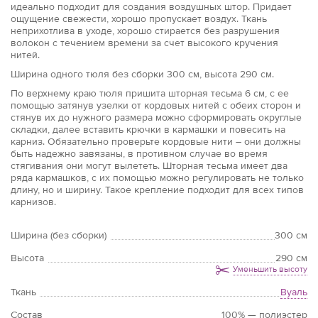
идеально подходит для создания воздушных штор. Придает
ощущение свежести, хорошо пропускает воздух. Ткань
неприхотлива в уходе, хорошо стирается без разрушения
волокон с течением времени за счет высокого кручения
нитей.
Ширина одного тюля без сборки 300 см, высота 290 см.
По верхнему краю тюля пришита шторная тесьма 6 см, с ее
помощью затянув узелки от кордовых нитей с обеих сторон и
стянув их до нужного размера можно сформировать округлые
складки, далее вставить крючки в кармашки и повесить на
карниз. Обязательно проверьте кордовые нити – они должны
быть надежно завязаны, в противном случае во время
стягивания они могут вылететь. Шторная тесьма имеет два
ряда кармашков, с их помощью можно регулировать не только
длину, но и ширину. Такое крепление подходит для всех типов
карнизов.
Ширина (без сборки)
300 см
Высота
290 см
Уменьшить высоту
Ткань
Вуаль
Состав
100% — полиэстер