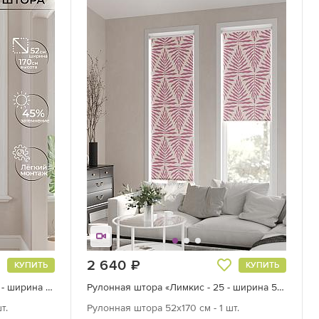
2 640
руб.
КУПИТЬ
КУПИТЬ
Рулонная штора «Лимкис - 464 - ширина 52 см»
Рулонная штора «Лимкис - 25 - ширина 52 см»
т.
Рулонная штора 52х170 см - 1 шт.