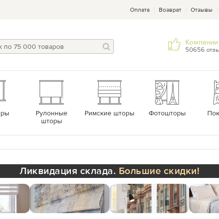
Оплата
Возврат
Отзывы
Компании 
50656 отз
еры
Рулонные
Римские шторы
Фотошторы
По
шторы
Ликвидация склада.
Большие скидки!