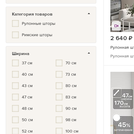
Коричневый
Категория товаров
Зеленый
Рулонные шторы
Бирюзовый
Римские шторы
Синий/Голубой
2 640
Белый
Ширина
Серый/черный
Рулонная шт
37 см
70 см
Мультиколор
40 см
73 см
Черно-белый
43 см
80 см
Серый
Золотой
47 см
83 см
Серебристый
48 см
90 см
Бронза
50 см
98 см
52 см
100 см