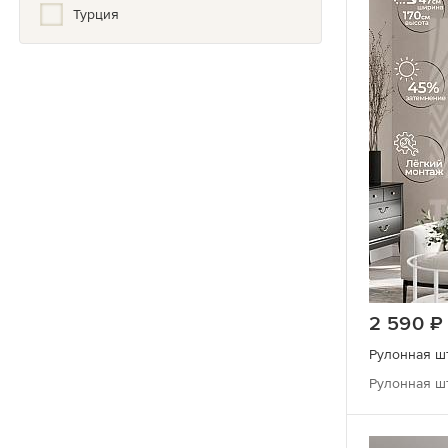
Минимализм
Турция
Модерн
Туркмения
Морские
Франция
Надписи/Буквы
Шотландия
Натуральные цвета
Япония
Нюдовый
Один цвет
Однотонные с элементами
Орнамент
2 590
Полоска
Рулонная шт
Природа
Прованс