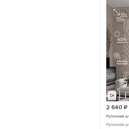
Птицы
Растения
С бабочками
С розами
С ромашками
С сакурой
Скандинавский
Современный
Тропический
Узоры
2 640
Фактура (дерево, камни, мрамор)
Фото принт
Рулонная шт