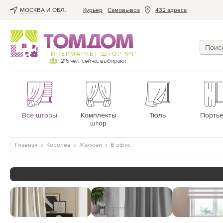
МОСКВА И ОБЛ.
Курьер
Cамовывоз
432 адреса
ГИПЕРМАРКЕТ ШТОР №1*
215
чел. сейчас выбирают
Все шторы
Комплекты
Тюль
Порть
штор
Главная
Королёв
Жалюзи
В офис