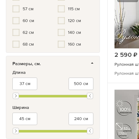
57 см
115 см
60 см
120 см
62 см
140 см
68 см
160 см
2 590
Размеры, см.
Длина
Рулонная шт
Ширина