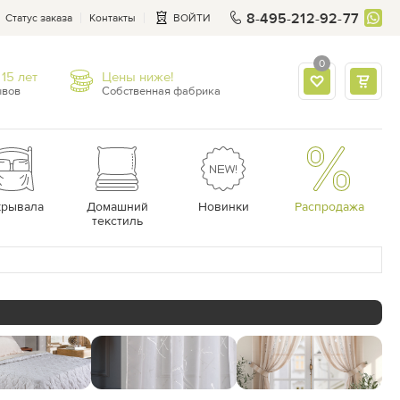
8-495-212-92-77
Статус заказа
Контакты
ВОЙТИ
0
15 лет
Цены ниже!
ывов
Собственная фабрика
крывала
Домашний
Новинки
Распродажа
текстиль