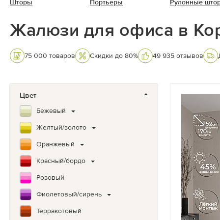
Шторы
Портьеры
Рулонные што
Жалюзи для офиса в К
75 000 товаров
Скидки до 80%
49 935 отзывов
Цвет
Бежевый
Желтый/золото
Оранжевый
Красный/бордо
Розовый
Фиолетовый/сирень
Терракотовый