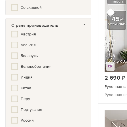
Со скидкой
Животные
Золото, Серебро, Бронза
Страна производитель
Иллюстрация
Австрия
Кантри
Бельгия
Классический
Беларусь
Клетка
Великобритания
Комбинированные
2 690
Индия
Красивый
Китай
Рулонная шт
Кухонный
Перу
Лофт
Португалия
Мелкий рисунок
Россия