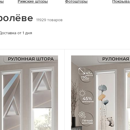
ры
Римские шторы
Фотошторы
Покрыва
оролёве
11929
товаров
Доставка от 1 дня