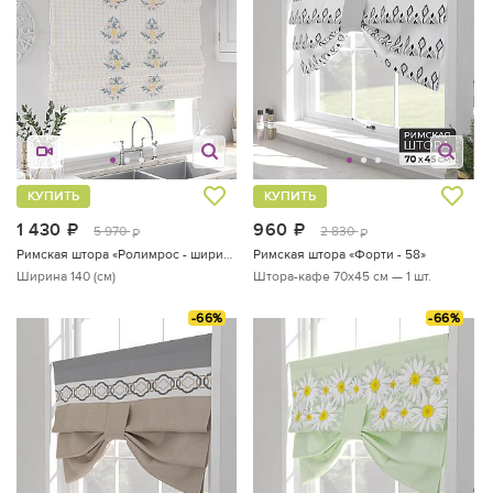
КУПИТЬ
КУПИТЬ
1 430
руб.
960
руб.
5 970
2 830
руб.
руб.
Римская штора «Ролимрос - ширина 140 см»
Римская штора «Форти - 58»
Ширина 140 (см)
Штора-кафе 70х45 см — 1 шт.
-66%
-66%