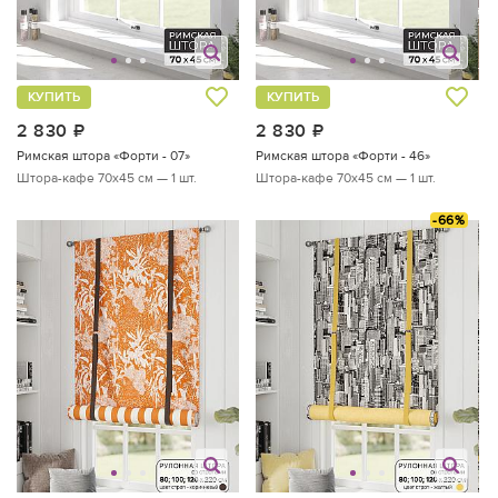
КУПИТЬ
КУПИТЬ
2 830
руб.
2 830
руб.
Римская штора «Форти - 07»
Римская штора «Форти - 46»
Штора-кафе 70х45 см — 1 шт.
Штора-кафе 70х45 см — 1 шт.
-66%