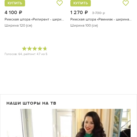
КУПИТЬ
КУПИТЬ
4 100
руб.
1 270
руб.
3 730
руб.
Римская штора «Рилирент - ширина 120 см»
Римская штора «Рамниак - ширина 100 см»
Ширина 120 (см)
Ширина 100 (см)
Голосов:
64
, рейтинг:
4.7
из
5
НАШИ ШТОРЫ НА ТВ