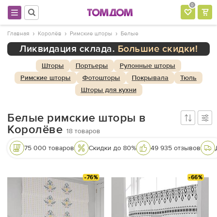
0
Главная
Королёв
Римские шторы
Белые
Ликвидация склада.
Большие скидки!
Шторы
Портьеры
Рулонные шторы
Римские шторы
Фотошторы
Покрывала
Тюль
Шторы для кухни
Белые римские шторы в
Королёве
18
товаров
75 000 товаров
Скидки до 80%
49 935 отзывов
-76%
-66%