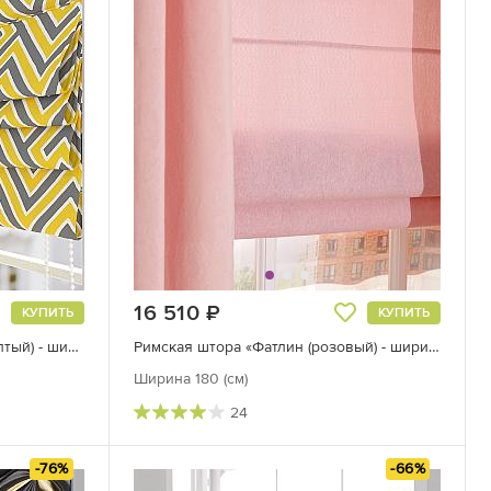
16 510
руб.
КУПИТЬ
КУПИТЬ
Римская штора «Менивирс (желтый) - ширина 120 см»
Римская штора «Фатлин (розовый) - ширина 180 см.»
Ширина 180 (см)
24
-76%
-66%