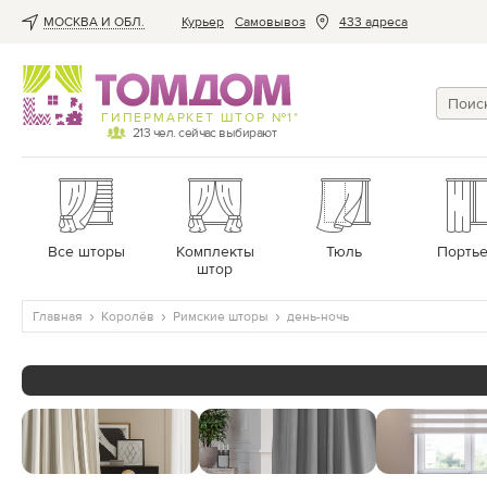
МОСКВА И ОБЛ.
Курьер
Cамовывоз
433 адреса
ГИПЕРМАРКЕТ ШТОР №1*
213
чел. сейчас выбирают
Все шторы
Комплекты
Тюль
Порть
штор
Главная
Королёв
Римские шторы
день-ночь