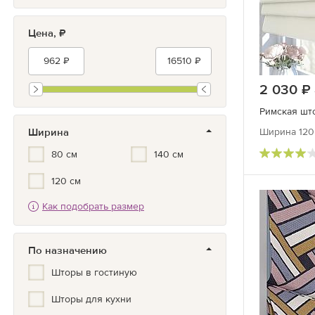
Зеленый
Цена, ₽
Бирюзовый
Синий/Голубой
Белый
2 030
Серый/черный
Римская што
Серый
Ширина
Ширина 120 
80 см
140 см
Золотой
120 см
Как подобрать размер
По назначению
Шторы в гостиную
Шторы для кухни