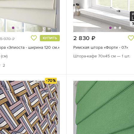
руб.
2 830
руб.
КУПИТЬ
5 970
руб.
ра «Элиоста - ширина 120 см.»
Римская штора «Форти - 07»
(см)
Штора-кафе 70х45 см — 1 шт.
2
-70%