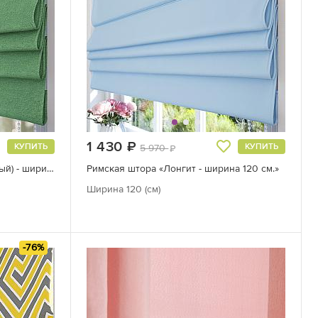
1 430
руб.
КУПИТЬ
КУПИТЬ
5 970
руб.
Римская штора «Зейвис (зеленый) - ширина 120 см»
Римская штора «Лонгит - ширина 120 см.»
Ширина 120 (см)
-76%