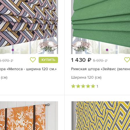
руб.
1 430
руб.
КУПИТЬ
5 970
5 970
руб.
руб.
ра «Милоса - ширина 120 см.»
(см)
Ширина 120 (см)
1