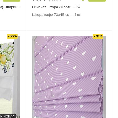
Римская штора «Фатлин (бирюза) - ширина 80 см.»
Римская штора «Форти - 35»
Штора-кафе 70х45 см — 1 шт.
-66%
-70%