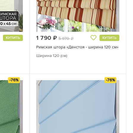
1 790
руб.
КУПИТЬ
КУПИТЬ
5 970
руб.
Римская штора «Денстоя - ширина 120 см»
Ширина 120 (см)
-76%
-76%