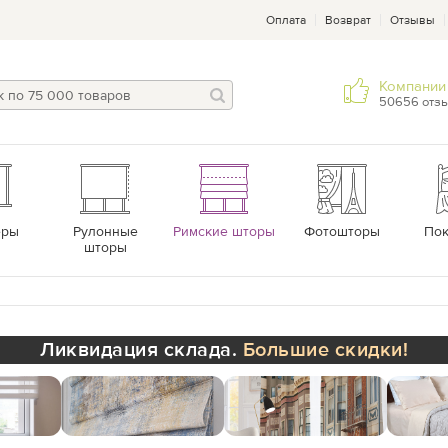
Оплата
Возврат
Отзывы
Компании 
50656 отз
еры
Рулонные
Римские шторы
Фотошторы
По
шторы
Ликвидация склада.
Большие скидки!