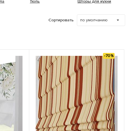
ла
Тюль
Шторы для кухни
по умолчанию
Сортировать
-70%