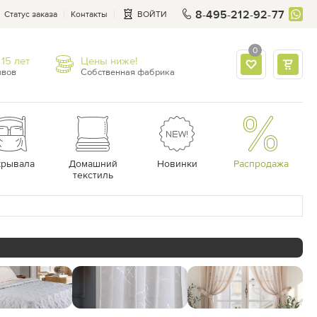
8-495-212-92-77
Статус заказа
Контакты
ВОЙТИ
0
15 лет
Цены ниже!
ывов
Собственная фабрика
крывала
Домашний
Новинки
Распродажа
текстиль