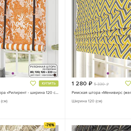
руб.
1 280
руб.
КУПИТЬ
5 330
руб.
Римская штора «Рилирент - ширина 120 см»
(см)
Ширина 120 (см)
-76%