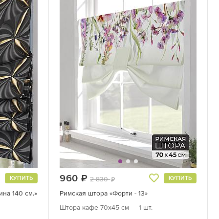
960
руб.
КУПИТЬ
КУПИТЬ
2 830
руб.
на 140 см.»
Римская штора «Форти - 13»
Штора-кафе 70х45 см — 1 шт.