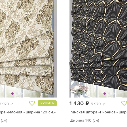
руб.
1 430
руб.
КУПИТЬ
5 970
5 970
руб.
руб.
ра «Илония - ширина 120 см.»
Римская штора «Риониса - шири
(см)
Ширина 140 (см)