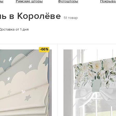
ры
Римские шторы
Фотошторы
Покрыва
чь в Королёве
51
товар
Доставка от 1 дня
-66%