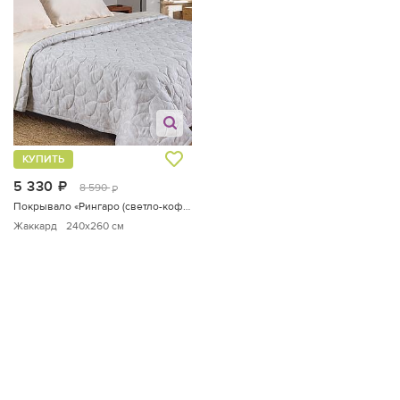
КУПИТЬ
5 330
руб.
8 590
руб.
Покрывало «Рингаро (светло-кофейный)»
Жаккард
240x260 см