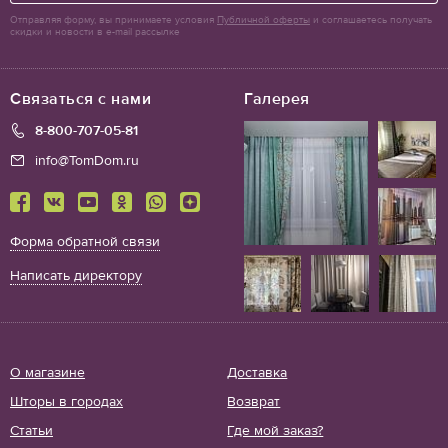
Отправляя форму, вы принимаете условия
Публичной оферты
и соглашаетесь получать
скидки и новости в e-mail рассылке
Связаться с нами
Галерея
8-800-707-05-81
info@TomDom.ru
Форма обратной связи
Написать директору
О магазине
Доставка
Шторы в городах
Возврат
Статьи
Где мой заказ?