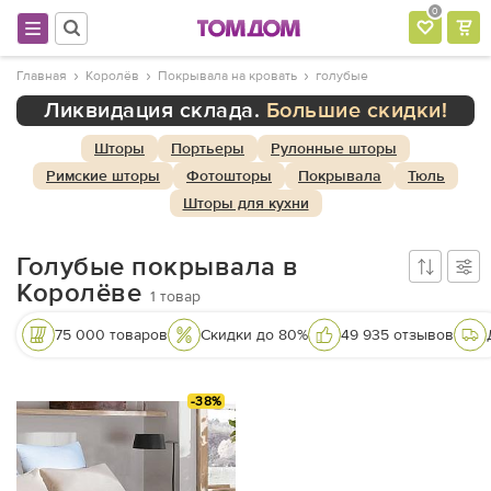
0
Главная
Королёв
Покрывала на кровать
голубые
Ликвидация склада.
Большие скидки!
Шторы
Портьеры
Рулонные шторы
Римские шторы
Фотошторы
Покрывала
Тюль
Шторы для кухни
Голубые покрывала в
Королёве
1
товар
75 000 товаров
Скидки до 80%
49 935 отзывов
-38%