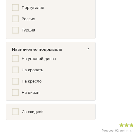
Португалия
Россия
Турция
Туркмения
Назначение покрывала
Франция
На угловой диван
Шотландия
На кровать
Япония
На кресло
На диван
Со скидкой
Голосов:
92
, рейтинг: