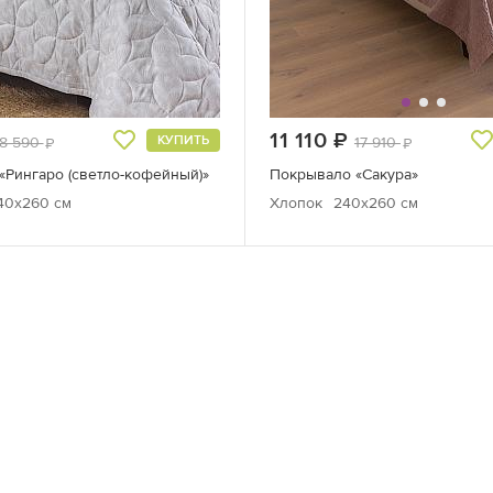
руб.
11 110
руб.
КУПИТЬ
8 590
17 910
руб.
руб.
«Рингаро (светло-кофейный)»
Покрывало «Сакура»
40x260 см
Хлопок
240x260 см