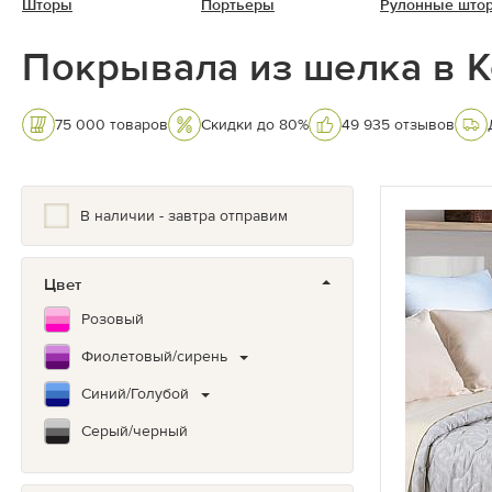
Шторы
Портьеры
Рулонные што
Покрывала из шелка в 
75 000 товаров
Скидки до 80%
49 935 отзывов
В наличии - завтра отправим
Цвет
Розовый
Фиолетовый/сирень
Синий/Голубой
Серый/черный