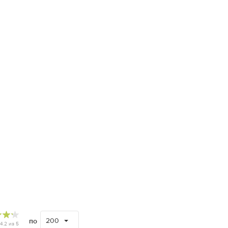
200
по
4.2
из
5