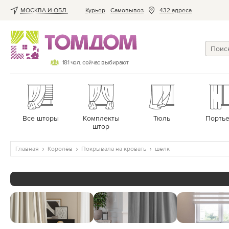
МОСКВА И ОБЛ.
Курьер
Cамовывоз
432 адреса
181
чел. сейчас выбирают
Все шторы
Комплекты
Тюль
Порть
штор
Главная
Королёв
Покрывала на кровать
шелк