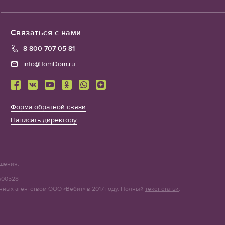
Связаться с нами
8-800-707-05-81
info@TomDom.ru
Форма обратной связи
Написать директору
шения.
500528
нных агентством ООО «Вебит» в 2017 году. Полный
текст статьи
.