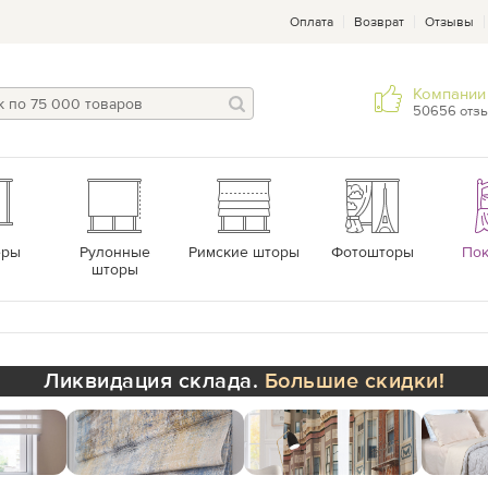
Оплата
Возврат
Отзывы
Компании 
50656 отз
еры
Рулонные
Римские шторы
Фотошторы
По
шторы
Ликвидация склада.
Большие скидки!