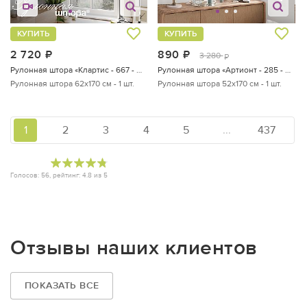
КУПИТЬ
КУПИТЬ
2 720
руб.
890
руб.
3 280
руб.
Рулонная штора «Клартис - 667 - ширина 62 см»
Рулонная штора «Артионт - 285 - ширина 52 см»
Рулонная штора 62х170 см - 1 шт.
Рулонная штора 52х170 см - 1 шт.
1
2
3
4
5
...
437
Голосов:
56
, рейтинг:
4.8
из
5
Отзывы наших клиентов
ПОКАЗАТЬ ВСЕ