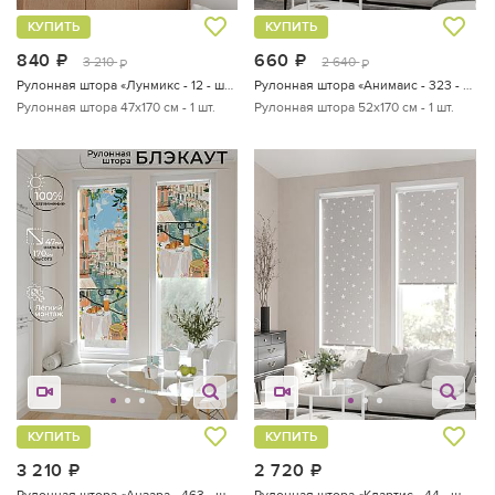
КУПИТЬ
КУПИТЬ
840
руб.
660
руб.
3 210
2 640
руб.
руб.
Рулонная штора «Лунмикс - 12 - ширина 47 см»
Рулонная штора «Анимаис - 323 - ширина 52 см»
Рулонная штора 47х170 см - 1 шт.
Рулонная штора 52х170 см - 1 шт.
КУПИТЬ
КУПИТЬ
3 210
руб.
2 720
руб.
Рулонная штора «Анзара - 463 - ширина 47 см»
Рулонная штора «Клартис - 44 - ширина 62 см»