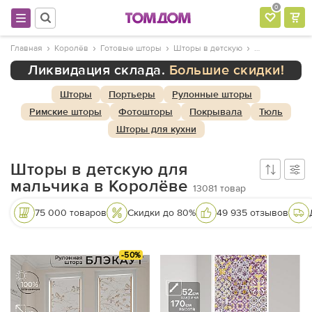
0
Главная
Королёв
Готовые шторы
Шторы в детскую
Ликвидация склада.
Большие скидки!
Шторы
Портьеры
Рулонные шторы
Римские шторы
Фотошторы
Покрывала
Тюль
Шторы для кухни
Шторы в детскую для
мальчика в Королёве
13081
товар
75 000 товаров
Скидки до 80%
49 935 отзывов
-50%