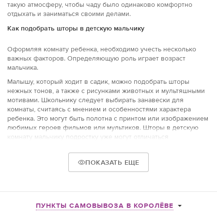
такую атмосферу, чтобы чаду было одинаково комфортно
отдыхать и заниматься своими делами.
Как подобрать шторы в детскую мальчику
Оформляя комнату ребенка, необходимо учесть несколько
важных факторов. Определяющую роль играет возраст
мальчика.
Малышу, который ходит в садик, можно подобрать шторы
нежных тонов, а также с рисунками животных и мультяшными
мотивами. Школьнику следует выбирать занавески для
комнаты, считаясь с мнением и особенностями характера
ребенка. Это могут быть полотна с принтом или изображением
любимых героев фильмов или мультиков. Шторы в детскую
комнату мальчику подростку уже могут отличаться
лаконичностью и более простыми мотивами принтов,
геометрическими рисунками и т.д.
ПОКАЗАТЬ ЕЩЕ
Приобретая занавески в детскую также важно учитывать
особенности материала, из которого они изготовлены.
Натуральные ткани экологичны, но требуют особого ухода.
Синтетика предпочтительна для аллергиков, долговечна и
ПУНКТЫ САМОВЫВОЗА В КОРОЛЁВЕ
хорошо отстирывается. В нашем каталоге более 2075 товаров
для выбора.