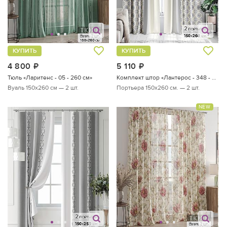
КУПИТЬ
КУПИТЬ
4 800
руб.
5 110
руб.
Тюль «Ларитенс - 05 - 260 см»
Комплект штор «Лантерос - 348 - 260 см»
Вуаль 150х260 см — 2 шт.
Портьера 150х260 см. — 2 шт.
NEW