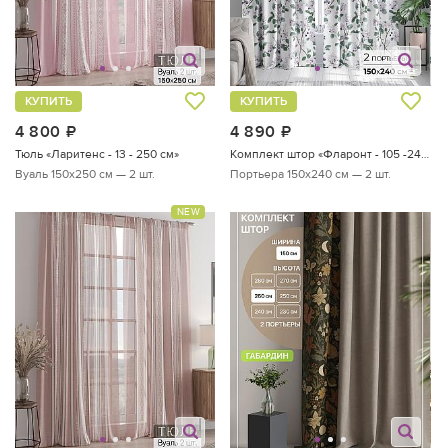
КУПИТЬ
КУПИТЬ
4 800
руб.
4 890
руб.
Тюль «Ларитенс - 13 - 250 см»
Комплект штор «Фларонт - 105 -240 см»
Вуаль 150х250 см — 2 шт.
Портьера 150х240 см — 2 шт.
NEW