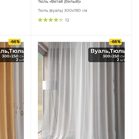
Тюль «Ветай (белый)»
Тюль (вуаль) 300х180 см
12
-66%
-66%