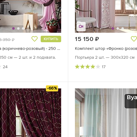
руб.
15 150
руб.
КУПИТЬ
5 350
руб.
Тюль «Нариа (коричнево-розовый) - 250 см»
Комплект штор «Фронко (розо
50 см — 2 шт. и 2 подхвата.
Портьера 2 шт. — 300х320 см
24
17
-66%