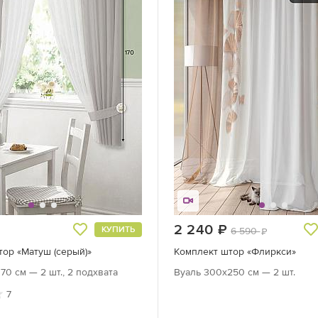
уб.
2 240
руб.
КУПИТЬ
6 590
руб.
ор «Матуш (серый)»
Комплект штор «Флиркси»
70 см — 2 шт., 2 подхвата
Вуаль 300х250 см — 2 шт.
7