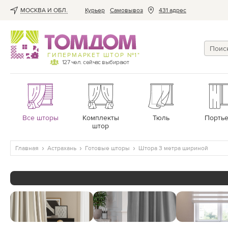
МОСКВА И ОБЛ.
Курьер
Cамовывоз
431 адрес
ГИПЕРМАРКЕТ ШТОР №1*
127
чел. сейчас выбирают
Все шторы
Комплекты
Тюль
Порть
штор
Главная
Астрахань
Готовые шторы
Штора 3 метра шириной