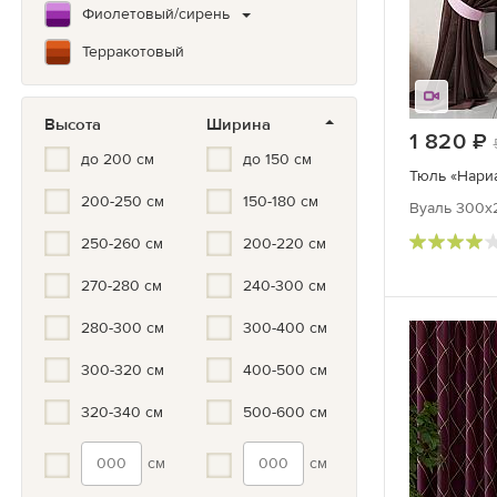
Фиолетовый/сирень
Терракотовый
Коричневый
Высота
Ширина
Зеленый
1 820
до 200 см
до 150 см
Бирюзовый
200-250 см
150-180 см
Синий/Голубой
Вуаль 300х2
Белый
250-260 см
200-220 см
Серый/черный
270-280 см
240-300 см
Мультиколор
280-300 см
300-400 см
Черно-белый
300-320 см
400-500 см
Серый
320-340 см
500-600 см
Золотой
см
см
Серебристый