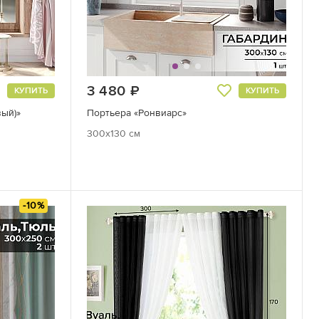
3 480
руб.
КУПИТЬ
КУПИТЬ
вый)»
Портьера «Ронвиарс»
300x130 см
-10%