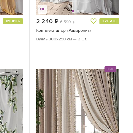
2 240
руб.
КУПИТЬ
КУПИТЬ
6 590
руб.
Комплект штор «Рамиронит»
Вуаль 300х250 см — 2 шт.
ХИТ