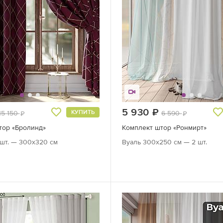
руб.
5 930
руб.
КУПИТЬ
15 150
6 590
руб.
руб.
тор «Бролинд»
Комплект штор «Ронмирт»
шт. — 300х320 см
Вуаль 300х250 см — 2 шт.