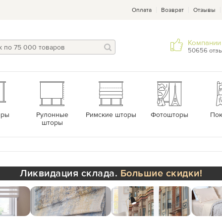
Оплата
Возврат
Отзывы
Компании 
50656 отз
еры
Рулонные
Римские шторы
Фотошторы
По
шторы
Ликвидация склада.
Большие скидки!