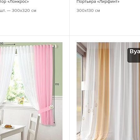
тор «Лонкрос»
Портьера «Лирфинт»
шт. — 300х320 см
300x130 см