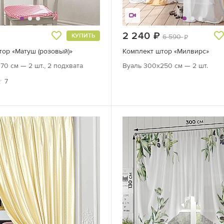
уб.
2 240
руб.
КУПИТЬ
6 590
руб.
ор «Матуш (розовый)»
Комплект штор «Милвирс»
70 см — 2 шт., 2 подхвата
Вуаль 300х250 см — 2 шт.
7