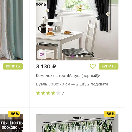
3 130
руб.
КУПИТЬ
КУПИТЬ
Комплект штор «Матуш (черный)»
Вуаль 300х170 см — 2 шт., 2 подхвата
7
-66%
-66%