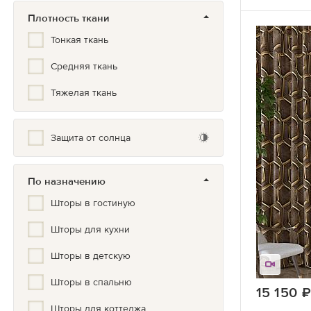
Плотность ткани
Прованс
Тонкая ткань
Растения
Средняя ткань
Скандинавский
Тяжелая ткань
Современный
Узоры
Защита от солнца
Фото принт
По назначению
Цветочный
Шторы в гостиную
Шторы для кухни
Шторы в детскую
Шторы в спальню
15 150
Шторы для коттеджа